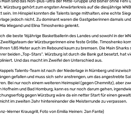
n Main sind das Non-plus-ultra der Mitte-Gruppe und bisher ohne Fehl 
. Würzburg gehört zum engsten Anwärterkreis auf die diesjährige WNB
t sein. Im Hinspiel konnten die Talents lange mithalten, eine echte Si
erlage jedoch nicht. Zu dominant waren die Gastgeberinnen damals un
 Mia Wiegand und Elina Timoshenko gelenkt.
ich die beste 16jährige Basketballerin des Landes und sowohl in der W
 Zweitligateam der Würzburgerinnen eine feste Größe. Timoshenko kom
it Ihren 1,85 Meter auch im Rebound kaum zu bremsen. Die Main Sharks 
hrer beiden „Top-Stars“. Würzburg ist durch die Bank gut besetzt, hat v
ipliniert. Und das macht im Zweifel den Unterschied aus.
appels Talents-Team ist nach der Niederlage in Nürnberg und inzwisch
ngen gefallen und muss sich sehr anstrengen, um das angestrebte Sai
ren. Bei nur noch einem weiteren Heimspiel (gegen Chemnitz), aber z
 Hofheim und Bad Homburg, kann es nur noch darum gehen, irgendwie 
chungserfolg gegen Würzburg wäre da ein netter Start für einen gewalt
nicht im zweiten Jahr hintereinander die Meisterrunde zu verpassen.
anz-Werner Krausgrill, Foto von Emilia Heinen: Jan Fante)