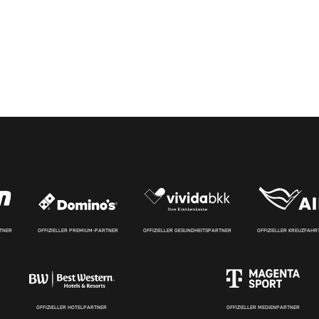
RTNER
OFFIZIELLER PREMIUM-PARTNER
OFFIZIELLER GESUNDHEITSPARTNER
OFFIZIELLER KREUZFAH
OFFIZIELLER HOTELPARTNER
OFFIZIELLER MEDIENPARTNER