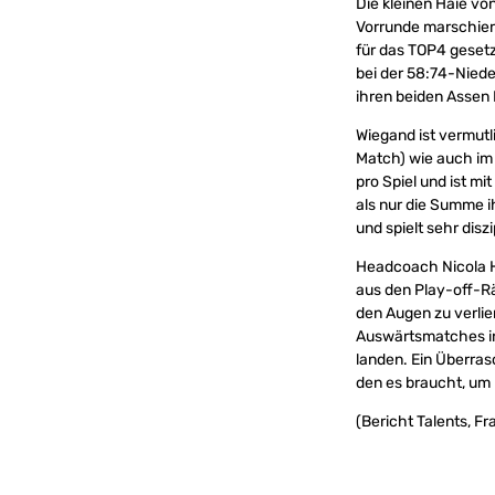
Die kleinen Haie vo
Vorrunde marschiert
für das TOP4 gesetz
bei der 58:74-Nied
ihren beiden Assen
Wiegand ist vermutl
Match) wie auch im
pro Spiel und ist m
als nur die Summe i
und spielt sehr disz
Headcoach Nicola H
aus den Play-off-Rä
den Augen zu verlie
Auswärtsmatches in
landen. Ein Überras
den es braucht, um 
(Bericht Talents, Fr