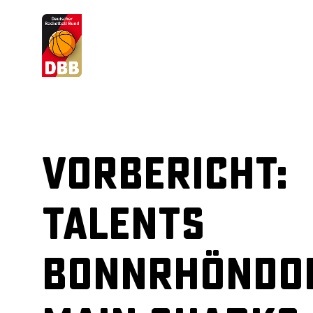
Suchvorschläge
Lorem Ipsum
Dolor Sit
Amet Valputo
Vorbericht:
Talents
BonnRhöndor