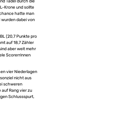
und Tadel durch die
L-Krone und sollte
egchance hatte man
d wurden dabei von
NBL (20,7 Punkte pro
mt auf 18,7 Zähler
sind aber weit mehr
iele Scorerrinnen
en vier Niederlagen
sonziel nicht aus
wei schweren
auf Rang vier zu
igen Schlussspurt,