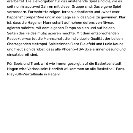
erarbeitet. Die Zielvorgaben für das anstehende Spiel sind die, die es
seit nun knapp zwei Jahren mit dieser Gruppe sind: Das eigene Spiel
verbessern, Fortschritte zeigen, lernen, adaptieren und „what ever
happens“
competitive
und in der Lage sein, das Spiel zu gewinnen. Klar
ist, dass die Hagener Mannschaft auf hohem defensiven Niveau
agieren möchte, mit dem eigenen Tempo spielen und auf beiden
Seiten des Feldes mutig agieren möchte. Mit dem entsprechenden
Respekt erwartet die Mannschaft die individuelle Qualität der beiden
überragenden Metropol-Spielerinnen Clara Bielefeld und Lucie Keune
und freut sich darüber, dass alle Phoenix-TSV-Spielerinnen gesund und
einsatzbereit sind.
Für Speis und Trank wird wie immer gesorgt, auf die Basketballstadt
Hagen wird Verlass sein: Herzlich willkommen an alle Basketball-Fans,
Play-Off-Viertelfinale in Hagen!