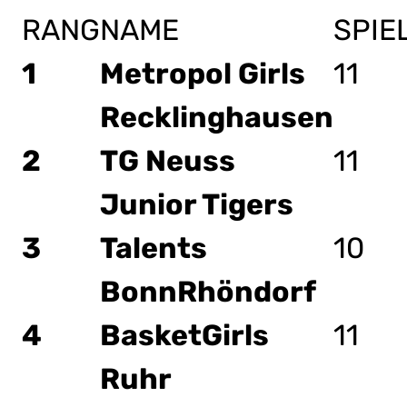
RANG
NAME
SPIE
1
Metropol Girls
11
Recklinghausen
2
TG Neuss
11
Junior Tigers
3
Talents
10
BonnRhöndorf
4
BasketGirls
11
Ruhr