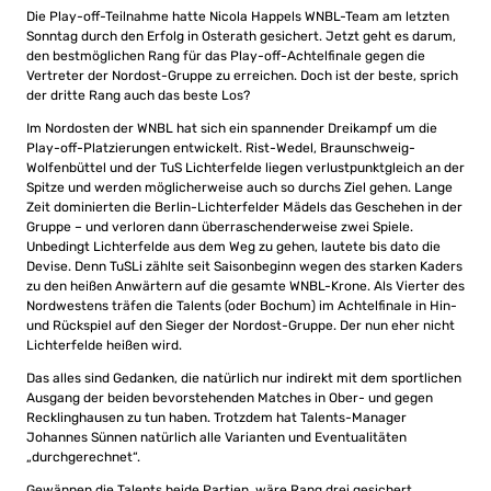
Die Play-off-Teilnahme hatte Nicola Happels WNBL-Team am letzten
Sonntag durch den Erfolg in Osterath gesichert. Jetzt geht es darum,
den bestmöglichen Rang für das Play-off-Achtelfinale gegen die
Vertreter der Nordost-Gruppe zu erreichen. Doch ist der beste, sprich
der dritte Rang auch das beste Los?
Im Nordosten der WNBL hat sich ein spannender Dreikampf um die
Play-off-Platzierungen entwickelt. Rist-Wedel, Braunschweig-
Wolfenbüttel und der TuS Lichterfelde liegen verlustpunktgleich an der
Spitze und werden möglicherweise auch so durchs Ziel gehen. Lange
Zeit dominierten die Berlin-Lichterfelder Mädels das Geschehen in der
Gruppe – und verloren dann überraschenderweise zwei Spiele.
Unbedingt Lichterfelde aus dem Weg zu gehen, lautete bis dato die
Devise. Denn TuSLi zählte seit Saisonbeginn wegen des starken Kaders
zu den heißen Anwärtern auf die gesamte WNBL-Krone. Als Vierter des
Nordwestens träfen die Talents (oder Bochum) im Achtelfinale in Hin-
und Rückspiel auf den Sieger der Nordost-Gruppe. Der nun eher nicht
Lichterfelde heißen wird.
Das alles sind Gedanken, die natürlich nur indirekt mit dem sportlichen
Ausgang der beiden bevorstehenden Matches in Ober- und gegen
Recklinghausen zu tun haben. Trotzdem hat Talents-Manager
Johannes Sünnen natürlich alle Varianten und Eventualitäten
„durchgerechnet“.
Gewännen die Talents beide Partien, wäre Rang drei gesichert.