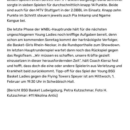
sorgte in sieben Spielen für durchschnittlich knapp 14 Punkte. Beide
sind auch für den MTV Stuttgart in der 2.DBBL im Einsatz. Knapp zehn
Punkte im Schnitt steuern jeweils auch Pia Imkamp und Ngame
Kangue bei.
Die letzte Phase der WNBL-Hauptrunde hält für die nächsten
ungeschlagenen Young Ladies noch knifflige Aufgaben bereit, denn
schon am kommenden Sonntag kommt der hartnäckigste Verfolger,
die Basket-Girls Rhein-Neckar, in die Rundsporthalle zum Showdown.
Im letzten Hauptrundenspiel wartet dann noch das Rückspiel gegen
das RegioTeam. „Wir müssen es schaffen, unsere Kräfte gezielt
einzusetzen in dieser herausfordernden Zeit“, hält Coach Kiersz fest
und hofft, dass doch die eine oder andere Spielerin aus Verletzung und
Krankheit bald zurückkommt. Tipp-off für das Spiel der Young BSG
Basket Ladies gegen die Flying Towers Speyer ist am Mittwoch, 1.
Februar um 19.30 Uhr in Schwäbisch Hall.
(Bericht BSG Basket Ludwigsburg, Petra Kutzschmar, Foto H.
Kutzschmar: #11 Nikolina Antic)