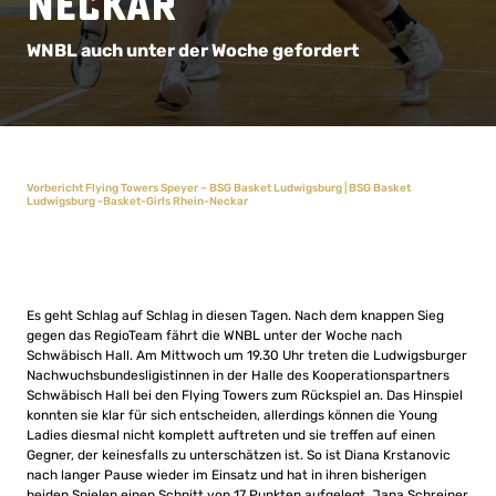
Neckar
WNBL auch unter der Woche gefordert
Vorbericht Flying Towers Speyer – BSG Basket Ludwigsburg | BSG Basket
Ludwigsburg -Basket-Girls Rhein-Neckar
Es geht Schlag auf Schlag in diesen Tagen. Nach dem knappen Sieg
gegen das RegioTeam fährt die WNBL unter der Woche nach
Schwäbisch Hall. Am Mittwoch um 19.30 Uhr treten die Ludwigsburger
Nachwuchsbundesligistinnen in der Halle des Kooperationspartners
Schwäbisch Hall bei den Flying Towers zum Rückspiel an. Das Hinspiel
konnten sie klar für sich entscheiden, allerdings können die Young
Ladies diesmal nicht komplett auftreten und sie treffen auf einen
Gegner, der keinesfalls zu unterschätzen ist. So ist Diana Krstanovic
nach langer Pause wieder im Einsatz und hat in ihren bisherigen
beiden Spielen einen Schnitt von 17 Punkten aufgelegt. Jana Schreiner