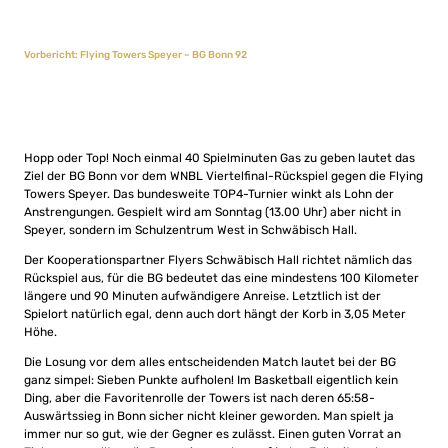
Vorbericht: Flying Towers Speyer – BG Bonn 92
Hopp oder Top! Noch einmal 40 Spielminuten Gas zu geben lautet das
Ziel der BG Bonn vor dem WNBL Viertelfinal-Rückspiel gegen die Flying
Towers Speyer. Das bundesweite TOP4-Turnier winkt als Lohn der
Anstrengungen. Gespielt wird am Sonntag (13.00 Uhr) aber nicht in
Speyer, sondern im Schulzentrum West in Schwäbisch Hall.
Der Kooperationspartner Flyers Schwäbisch Hall richtet nämlich das
Rückspiel aus, für die BG bedeutet das eine mindestens 100 Kilometer
längere und 90 Minuten aufwändigere Anreise. Letztlich ist der
Spielort natürlich egal, denn auch dort hängt der Korb in 3,05 Meter
Höhe.
Die Losung vor dem alles entscheidenden Match lautet bei der BG
ganz simpel: Sieben Punkte aufholen! Im Basketball eigentlich kein
Ding, aber die Favoritenrolle der Towers ist nach deren 65:58-
Auswärtssieg in Bonn sicher nicht kleiner geworden. Man spielt ja
immer nur so gut, wie der Gegner es zulässt. Einen guten Vorrat an