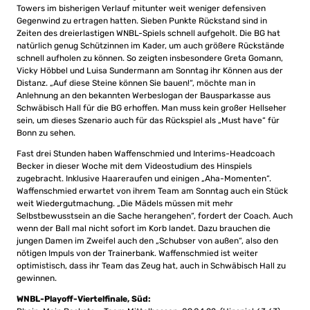
Towers im bisherigen Verlauf mitunter weit weniger defensiven
Gegenwind zu ertragen hatten. Sieben Punkte Rückstand sind in
Zeiten des dreierlastigen WNBL-Spiels schnell aufgeholt. Die BG hat
natürlich genug Schützinnen im Kader, um auch größere Rückstände
schnell aufholen zu können. So zeigten insbesondere Greta Gomann,
Vicky Höbbel und Luisa Sundermann am Sonntag ihr Können aus der
Distanz. „Auf diese Steine können Sie bauen!“, möchte man in
Anlehnung an den bekannten Werbeslogan der Bausparkasse aus
Schwäbisch Hall für die BG erhoffen. Man muss kein großer Hellseher
sein, um dieses Szenario auch für das Rückspiel als „Must have“ für
Bonn zu sehen.
Fast drei Stunden haben Waffenschmied und Interims-Headcoach
Becker in dieser Woche mit dem Videostudium des Hinspiels
zugebracht. Inklusive Haareraufen und einigen „Aha-Momenten“.
Waffenschmied erwartet von ihrem Team am Sonntag auch ein Stück
weit Wiedergutmachung. „Die Mädels müssen mit mehr
Selbstbewusstsein an die Sache herangehen“, fordert der Coach. Auch
wenn der Ball mal nicht sofort im Korb landet. Dazu brauchen die
jungen Damen im Zweifel auch den „Schubser von außen“, also den
nötigen Impuls von der Trainerbank. Waffenschmied ist weiter
optimistisch, dass ihr Team das Zeug hat, auch in Schwäbisch Hall zu
gewinnen.
WNBL-Playoff-Viertelfinale, Süd: