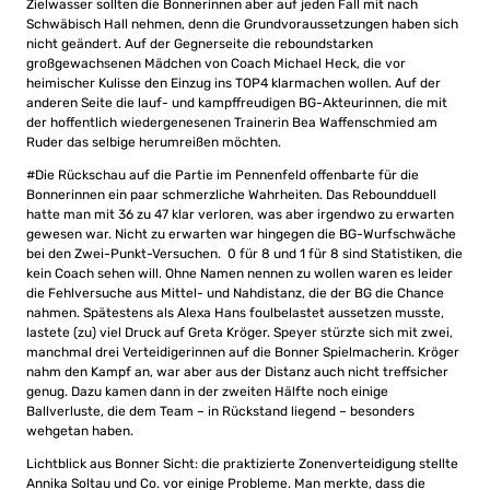
Zielwasser sollten die Bonnerinnen aber auf jeden Fall mit nach
Schwäbisch Hall nehmen, denn die Grundvoraussetzungen haben sich
nicht geändert. Auf der Gegnerseite die reboundstarken
großgewachsenen Mädchen von Coach Michael Heck, die vor
heimischer Kulisse den Einzug ins TOP4 klarmachen wollen. Auf der
anderen Seite die lauf- und kampffreudigen BG-Akteurinnen, die mit
der hoffentlich wiedergenesenen Trainerin Bea Waffenschmied am
Ruder das selbige herumreißen möchten.
#Die Rückschau auf die Partie im Pennenfeld offenbarte für die
Bonnerinnen ein paar schmerzliche Wahrheiten. Das Reboundduell
hatte man mit 36 zu 47 klar verloren, was aber irgendwo zu erwarten
gewesen war. Nicht zu erwarten war hingegen die BG-Wurfschwäche
bei den Zwei-Punkt-Versuchen. 0 für 8 und 1 für 8 sind Statistiken, die
kein Coach sehen will. Ohne Namen nennen zu wollen waren es leider
die Fehlversuche aus Mittel- und Nahdistanz, die der BG die Chance
nahmen. Spätestens als Alexa Hans foulbelastet aussetzen musste,
lastete (zu) viel Druck auf Greta Kröger. Speyer stürzte sich mit zwei,
manchmal drei Verteidigerinnen auf die Bonner Spielmacherin. Kröger
nahm den Kampf an, war aber aus der Distanz auch nicht treffsicher
genug. Dazu kamen dann in der zweiten Hälfte noch einige
Ballverluste, die dem Team – in Rückstand liegend – besonders
wehgetan haben.
Lichtblick aus Bonner Sicht: die praktizierte Zonenverteidigung stellte
Annika Soltau und Co. vor einige Probleme. Man merkte, dass die