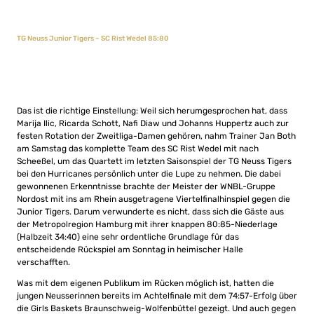
TG Neuss Junior Tigers – SC Rist Wedel 85:80
Das ist die richtige Einstellung: Weil sich herumgesprochen hat, dass
Marija Ilic, Ricarda Schott, Nafi Diaw und Johanns Huppertz auch zur
festen Rotation der Zweitliga-Damen gehören, nahm Trainer Jan Both
am Samstag das komplette Team des SC Rist Wedel mit nach
Scheeßel, um das Quartett im letzten Saisonspiel der TG Neuss Tigers
bei den Hurricanes persönlich unter die Lupe zu nehmen. Die dabei
gewonnenen Erkenntnisse brachte der Meister der WNBL-Gruppe
Nordost mit ins am Rhein ausgetragene Viertelfinalhinspiel gegen die
Junior Tigers. Darum verwunderte es nicht, dass sich die Gäste aus
der Metropolregion Hamburg mit ihrer knappen 80:85-Niederlage
(Halbzeit 34:40) eine sehr ordentliche Grundlage für das
entscheidende Rückspiel am Sonntag in heimischer Halle
verschafften.
Was mit dem eigenen Publikum im Rücken möglich ist, hatten die
jungen Neusserinnen bereits im Achtelfinale mit dem 74:57-Erfolg über
die Girls Baskets Braunschweig-Wolfenbüttel gezeigt. Und auch gegen