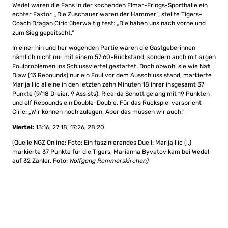
Wedel waren die Fans in der kochenden Elmar-Frings-Sporthalle ein
echter Faktor. „Die Zuschauer waren der Hammer“, stellte Tigers-
Coach Dragan Ciric überwältig fest: „Die haben uns nach vorne und
zum Sieg gepeitscht.“
In einer hin und her wogenden Partie waren die Gastgeberinnen
nämlich nicht nur mit einem 57:60-Rückstand, sondern auch mit argen
Foulproblemen ins Schlussviertel gestartet. Doch obwohl sie wie Nafi
Diaw (13 Rebounds) nur ein Foul vor dem Ausschluss stand, markierte
Marija Ilic alleine in den letzten zehn Minuten 18 ihrer insgesamt 37
Punkte (9/18 Dreier, 9 Assists). Ricarda Schott gelang mit 19 Punkten
und elf Rebounds ein Double-Double. Für das Rückspiel verspricht
Ciric: „Wir können noch zulegen. Aber das müssen wir auch.“
Viertel:
13:16, 27:18, 17:26, 28:20
(Quelle NGZ Online; Foto: Ein faszinierendes Duell: Marija Ilic (l.)
markierte 37 Punkte für die Tigers, Marianna Byvatov kam bei Wedel
auf 32 Zähler. Foto:
Wolfgang Rommerskirchen)