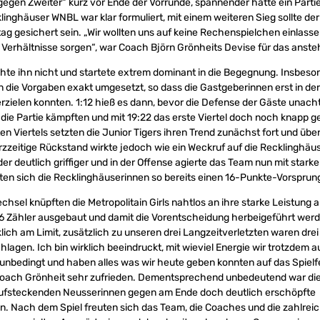
egen Zweiter“ kurz vor Ende der Vorrunde, spannender hätte ein Parti
klinghäuser WNBL war klar formuliert, mit einem weiteren Sieg sollte der 
tag gesichert sein. „Wir wollten uns auf keine Rechenspielchen einlasse
e Verhältnisse sorgen“, war Coach Björn Grönheits Devise für das anste
te ihn nicht und startete extrem dominant in die Begegnung. Insbeson
 die Vorgaben exakt umgesetzt, so dass die Gastgeberinnen erst in der
erzielen konnten. 1:12 hieß es dann, bevor die Defense der Gäste unac
 die Partie kämpften und mit 19:22 das erste Viertel doch noch knapp g
en Viertels setzten die Junior Tigers ihren Trend zunächst fort und ü
rzzeitige Rückstand wirkte jedoch wie ein Weckruf auf die Recklinghäus
r deutlich griffiger und in der Offense agierte das Team nun mit starke
en sich die Recklinghäuserinnen so bereits einen 16-Punkte-Vorsprung
sel knüpften die Metropolitain Girls nahtlos an ihre starke Leistung a
26 Zähler ausgebaut und damit die Vorentscheidung herbeigeführt werd
klich am Limit, zusätzlich zu unseren drei Langzeitverletzten waren drei
agen. Ich bin wirklich beeindruckt, mit wieviel Energie wir trotzdem au
 unbedingt und haben alles was wir heute geben konnten auf das Spielfel
 Coach Grönheit sehr zufrieden. Dementsprechend unbedeutend war di
aufsteckenden Neusserinnen gegen am Ende doch deutlich erschöpfte
. Nach dem Spiel freuten sich das Team, die Coaches und die zahlreic