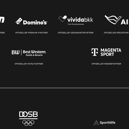
RTNER
OFFIZIELLER PREMIUM-PARTNER
OFFIZIELLER GESUNDHEITSPARTNER
OFFIZIELLER KREUZFAH
OFFIZIELLER HOTELPARTNER
OFFIZIELLER MEDIENPARTNER