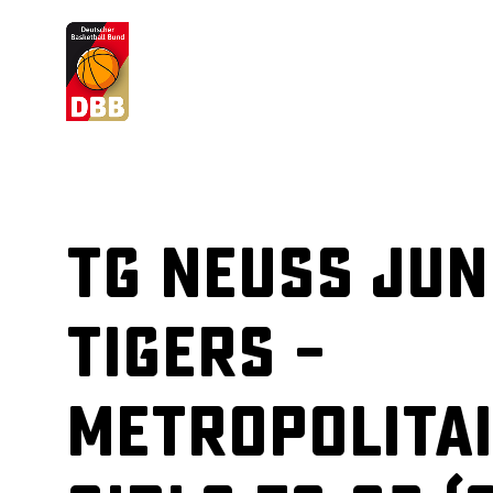
Suchvorschläge
Lorem Ipsum
Dolor Sit
Amet Valputo
TG Neuss Jun
Tigers –
Metropolita