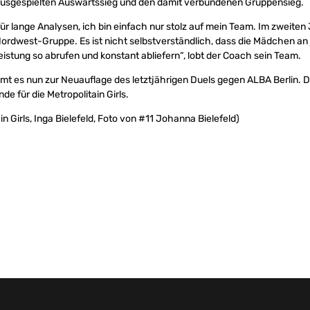
rausgespielten Auswärtssieg und den damit verbundenen Gruppensieg.
für lange Analysen, ich bin einfach nur stolz auf mein Team. Im zweiten 
Nordwest-Gruppe. Es ist nicht selbstverständlich, dass die Mädchen a
stung so abrufen und konstant abliefern“, lobt der Coach sein Team.
mt es nun zur Neuauflage des letztjährigen Duels gegen ALBA Berlin. D
e für die Metropolitain Girls.
in Girls, Inga Bielefeld, Foto von #11 Johanna Bielefeld)