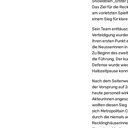
Showdown „Erster g
Das Ziel für die Rec
am vorletzten Spiel
einem Sieg für klar
Sein Team enttäusch
Verteidigung wurden
ihren ersten Punkt 
die Neusserinnen in
Zu Beginn des zweit
die Führung. Der ku
Defense wurde wiede
Halbzeitpause konnt
Nach dem Seitenwech
der Vorsprung auf 
heute personell wir
Akteurinnen angeschl
wollten diesen Sieg
sich Metropolitain
durch die niemals 
Recklinghäuserinnen