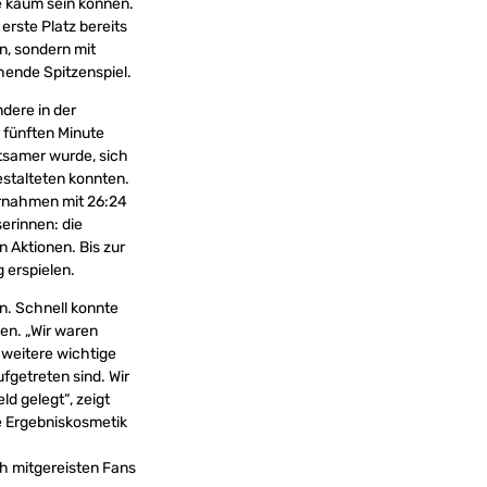
e kaum sein können.
erste Platz bereits
n, sondern mit
hende Spitzenspiel.
dere in der
 fünften Minute
htsamer wurde, sich
estalteten konnten.
bernahmen mit 26:24
erinnen: die
n Aktionen. Bis zur
 erspielen.
n. Schnell konnte
en. „Wir waren
 weitere wichtige
fgetreten sind. Wir
d gelegt“, zeigt
e Ergebniskosmetik
h mitgereisten Fans