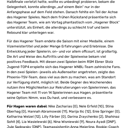
Halbfinale verletzt hatte, wollte es unbedingt probieren, bekam die
Gelegenheit, konnte allerdings „auf einem Bein“ nur in der
Anfangsphase auf dem Feld stehen. Danach fehlte ein Teil der Achse
des Hagener Spieles. Nach dem frühen Rückstand präsentierte sich
das Hagener Team, wie am Vortag phantastisch vom „Hagener Block“
unterstützt, als Einheit, die allerdings zu schlecht traf und beim
Rebound klar unterlegen war.
Für das Hagener Team endete die Saison mit einer Medaille, einem
Vizemeistertitel und jeder Menge Erfahrungen und Erlebnisse. Die
Entwicklung jeder Spielerin, on- und vor allem offcourt, ist großartig.
Die Art und Weise des Auftritts und der Spielweise bekam viel
positives Feedback. Mit diesen zwei Spielen beim RSM Ebner Stolz
Jugend-TOP4 erspielte sich das Hagener WNBL-Team zahlreiche Fans.
In den zwei Spielen -jeweils als Außenseiter angetreten, zeigte das
Phoenix-TSV-Team, dass viel aus dem zu machen, was am Standort
zur Verfügung steht, möglich ist. Beide Gegner des Wochenendes
nutzen ihre Möglichkeiten zur Rekrutierungen von Spielerinnen, das
Hagener Team mit 11 von 14 Spielerinnen aus Hagen, präsentierte
seine Option: Nimm, was Du hast, und verbessere es.
Für Hagen waren dabei:
Nike Zacharias (0), Nele Erfeld (10), Stina
Oberhag (0), Hannah Abramowski (11), Marija Ilic (12), Enie Springer (0),
Katharina Welzel (12), Lilly Färber (0), Darina Zraychenko (2), Shahinaz
Sohit (4), Lia Wasielewski (6), Nina Wisniewski (9), Noura Ayadi (DNP),
Jule Sadowsky (DNP), Teamassistentin Anna Meierling, Rookie-Coach