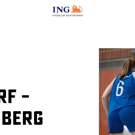
OFFIZIELLER HAUPTSPONSOR
f –
nberg