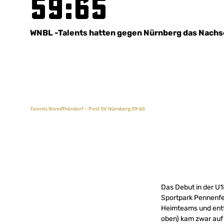
59:65
WNBL -Talents hatten gegen Nürnberg das Nach
Talents BonnRhöndorf – Post SV Nürnberg 59:65
Das Debut in der U
Sportpark Pennenfel
Heimteams und entf
oben) kam zwar auf 