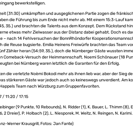
leingang bewerkstelligen.
lbzeit (31:30) umkämpften und ausgeglichenen Partie zogen die fränkisc
aben die Führung bis zum Ende nicht mehr ab. Mit einem 15:3-Lauf kam
45, 35.) und brachten die Talents aus dem Konzept. Dem Rückstand hi
gerne etwas mehr Zielwasser aus der Distanz dabei gehabt. Doch es dau
elke – nach 14 Fehlversuchen der BonnRhöndorfer Kooperationsmannsch
rch die Reuse bugsierte. Emilia Heinens Freiwürfe brachten das Team 
ünf Zähler heran (54:59, 35.), doch die Nürnberger Gäste wussten imm
nen Comeback-Versuch der Heimmannschaft. Noemi Schönauer (18 Pu
zeugten bei Nürnberg waren letztlich die Garanten für den Erfolg.
en die verletzte Noèmi Bokodi mehr als ihnen lieb war, aber der Sieg de
twas stärkeren Gäste war jedoch auch so keineswegs unverdient. Am
appels Team nach Würzburg zum Gruppenfavoriten.
7 / 11:20 / 17:15
ibinger (9 Punkte, 10 Rebounds), N. Ridder (1), K. Bauer, L. Thimm (8), E
26, 2 Dreier), P. Holbach (2), L. Niesporek, M. Weitz, N. Reingen, N. Karimi.
anz-Werner Krausgrill, Fotos: Jan Fante)