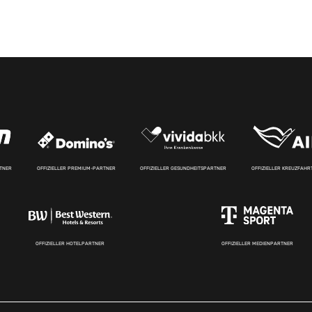
RTNER
OFFIZIELLER PREMIUM-PARTNER
OFFIZIELLER GESUNDHEITSPARTNER
OFFIZIELLER KREUZFAH
OFFIZIELLER HOTELPARTNER
OFFIZIELLER MEDIENPARTNER