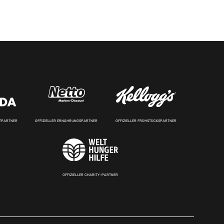
RTPARTNER
OFFIZIELLER ERNÄHRUNGSPARTNER
OFFIZIELLER FRÜHSTÜCKSPARTNER
OFFIZIELLER CHARITY-PARTNER