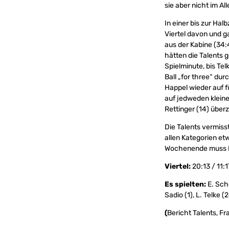
sie aber nicht im Al
In einer bis zur Ha
Viertel davon und g
aus der Kabine (34:
hätten die Talents 
Spielminute, bis T
Ball „for three“ du
Happel wieder auf f
auf jedweden klei
Rettinger (14) über
Die Talents vermisst
allen Kategorien e
Wochenende muss H
Viertel:
20:13 / 11:1
Es spielten:
E. Sche
Sadio (1), L. Telke (
(
Bericht Talents, Fr