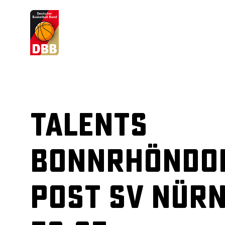
Suchvorschläge
Lorem Ipsum
Dolor Sit
Amet Valputo
Talents
BonnRhöndor
Post SV Nür