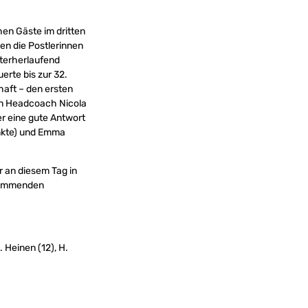
hen Gäste im dritten
en die Postlerinnen
nterherlaufend
erte bis zur 32.
aft – den ersten
von Headcoach Nicola
er eine gute Antwort
nkte) und Emma
r an diesem Tag in
 kommenden
. Heinen (12), H.