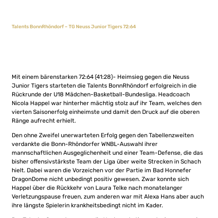
Talents BonnRhöndorf – TG Neuss Junior Tigers 72:64
Mit einem bärenstarken 72:64 (41:28)- Heimsieg gegen die Neuss
Junior Tigers starteten die Talents BonnRhöndorf erfolgreich in die
Rückrunde der U18 Mädchen-Basketball-Bundesliga. Headcoach
Nicola Happel war hinterher mächtig stolz auf ihr Team, welches den
vierten Saisonerfolg einheimste und damit den Druck auf die oberen
Ränge aufrecht erhielt.
Den ohne Zweifel unerwarteten Erfolg gegen den Tabellenzweiten
verdankte die Bonn-Rhöndorfer WNBL-Auswahl ihrer
mannschaftlichen Ausgeglichenheit und einer Team-Defense, die das
bisher offensivstärkste Team der Liga über weite Strecken in Schach
hielt. Dabei waren die Vorzeichen vor der Partie im Bad Honnefer
DragonDome nicht unbedingt positiv gewesen. Zwar konnte sich
Happel über die Rückkehr von Laura Telke nach monatelanger
Verletzungspause freuen, zum anderen war mit Alexa Hans aber auch
ihre längste Spielerin krankheitsbedingt nicht im Kader.