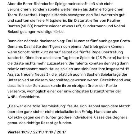
Aber die Bonn-Rhöndorfer Spielgemeinschaft ließ sich nicht
verunsichern, sondern spielte weiter ihren bis dahin erfolgreichen
Team-Basketball. Happels Mädels bewegten den Ball weiterhin gut
und suchten die freie Mitspielerin. Ein Distanztreffer von Pauline
Bantes (60:50) brachte wieder etwas Luft, Sundermann und Noémi
Bokodi gelangen wichtige Körbe.
Dann der nächste Nackenschlag: Foul Nummer fünf auch gegen Greta
Gomann. Das hätte den Tigers noch einmal Auftrieb geben können,
wenn Schott nicht kurz darauf selbst die fünfte Regelübertretung
kassierte. Ohne ihre an diesem Tag beste Spielerin (23 Punkte) hatten
die Gäste nichts mehr zuzusetzen. Die Talents konnten den Sieg dann
relativ entspannt nach Hause spielen und sich über ihre insgesamt 19
Assists freuen (Neuss 3), die letztlich auch in Sachen Spielanlage der
Unterschied an diesem Nachmittag gewesen waren. Bezeichnend war,
dass Ilic in der Schlusssekunde ihren einzigen Dreier der Partie
versenkte, womöglich einer der unwichtigsten Distanztreffer der
WNBL-Geschichte.
„Das war eine tolle Teamleistung“ freute sich Happel nach dem Match
über den ganz sicher nicht einkalkulierten Erfolg. Man habe als
Kollektiv gegen die mitunter größere individuelle Klasse des Gegners
genau das richtige Rezept gefunden.
Viertel
: 19:17 / 22:11 / 11:19 / 20:17