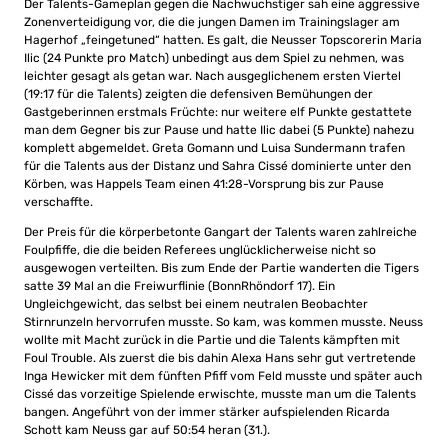
Der Talents-Gameplan gegen die Nachwuchstiger sah eine aggressive
Zonenverteidigung vor, die die jungen Damen im Trainingslager am
Hagerhof „feingetuned“ hatten. Es galt, die Neusser Topscorerin Maria
Ilic (24 Punkte pro Match) unbedingt aus dem Spiel zu nehmen, was
leichter gesagt als getan war. Nach ausgeglichenem ersten Viertel
(19:17 für die Talents) zeigten die defensiven Bemühungen der
Gastgeberinnen erstmals Früchte: nur weitere elf Punkte gestattete
man dem Gegner bis zur Pause und hatte Ilic dabei (5 Punkte) nahezu
komplett abgemeldet. Greta Gomann und Luisa Sundermann trafen
für die Talents aus der Distanz und Sahra Cissé dominierte unter den
Körben, was Happels Team einen 41:28-Vorsprung bis zur Pause
verschaffte.
Der Preis für die körperbetonte Gangart der Talents waren zahlreiche
Foulpfiffe, die die beiden Referees unglücklicherweise nicht so
ausgewogen verteilten. Bis zum Ende der Partie wanderten die Tigers
satte 39 Mal an die Freiwurflinie (BonnRhöndorf 17). Ein
Ungleichgewicht, das selbst bei einem neutralen Beobachter
Stirnrunzeln hervorrufen musste. So kam, was kommen musste. Neuss
wollte mit Macht zurück in die Partie und die Talents kämpften mit
Foul Trouble. Als zuerst die bis dahin Alexa Hans sehr gut vertretende
Inga Hewicker mit dem fünften Pfiff vom Feld musste und später auch
Cissé das vorzeitige Spielende erwischte, musste man um die Talents
bangen. Angeführt von der immer stärker aufspielenden Ricarda
Schott kam Neuss gar auf 50:54 heran (31.).