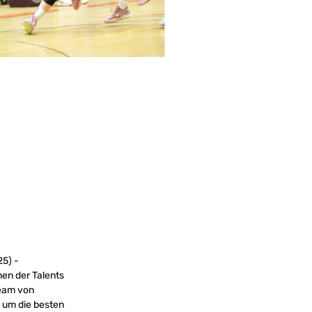
25) -
en der Talents
Team von
 um die besten