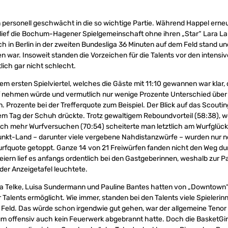
personell geschwächt in die so wichtige Partie. Während Happel erne
 lief die Bochum-Hagener Spielgemeinschaft ohne ihren „Star“ Lara L
 in Berlin in der zweiten Bundesliga 36 Minuten auf dem Feld stand un
 war. Insoweit standen die Vorzeichen für die Talents vor den intensi
ich gar nicht schlecht.
 ersten Spielviertel, welches die Gäste mit 11:10 gewannen war klar,
f nehmen würde und vermutlich nur wenige Prozente Unterschied übe
 Prozente bei der Trefferquote zum Beispiel. Der Blick auf das Scoutin
em Tag der Schuh drückte. Trotz gewaltigem Reboundvorteil (58:38), w
lich mehr Wurfversuchen (70:54) scheiterte man letztlich am Wurfglück
unkt-Land – darunter viele vergebene Nahdistanzwürfe – wurden nur n
urfquote getoppt. Ganze 14 von 21 Freiwürfen fanden nicht den Weg du
reiern lief es anfangs ordentlich bei den Gastgeberinnen, weshalb zur 
er Anzeigetafel leuchtete.
ra Telke, Luisa Sundermann und Pauline Bantes hatten von „Downtown“
Talents ermöglicht. Wie immer, standen bei den Talents viele Spielerin
Feld. Das würde schon irgendwie gut gehen, war der allgemeine Teno
 offensiv auch kein Feuerwerk abgebrannt hatte. Doch die BasketGirls