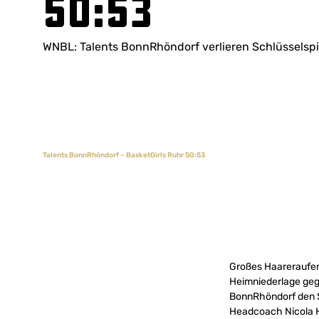
50:53
WNBL: Talents BonnRhöndorf verlieren Schlüssels
Talents BonnRhöndorf – BasketGirls Ruhr 50:53
Großes Haareraufen
Heimniederlage gege
BonnRhöndorf den S
Headcoach Nicola H