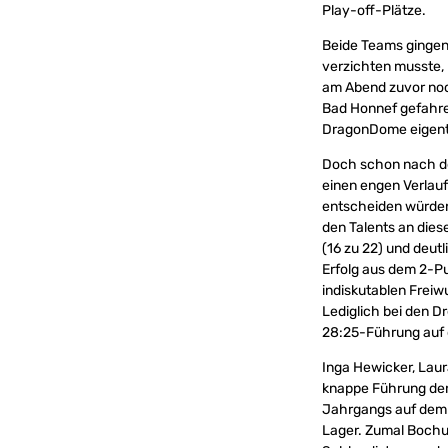
Play-off-Plätze.
Beide Teams gingen 
verzichten musste,
am Abend zuvor noch
Bad Honnef gefahren
DragonDome eigentl
Doch schon nach dem
einen engen Verlau
entscheiden würden.
den Talents an dies
(16 zu 22) und deut
Erfolg aus dem 2-P
indiskutablen Freiw
Lediglich bei den D
28:25-Führung auf d
Inga Hewicker, Lau
knappe Führung der 
Jahrgangs auf dem 
Lager. Zumal Bochum