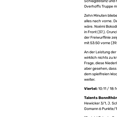
Schlagdistanz und n
Overhoffs Truppe mi
Zehn Minuten blieb
alles nach vorne. D
wäre. Noémi Bokodi 
in Front (37.). Cru
der Freiwurflinie z
mit 53:50 vorne (39.
An der Leistung der
wirklich nichts zu 
Frage, diese Nieder
aber gesehen, dass 
dem spielfreien Wo
weiter.
Viertel:
10:11 / 18:1
Talents BonnRhön
Hewicker 3/1, J. Sc
Gomann 6 Punkte/13