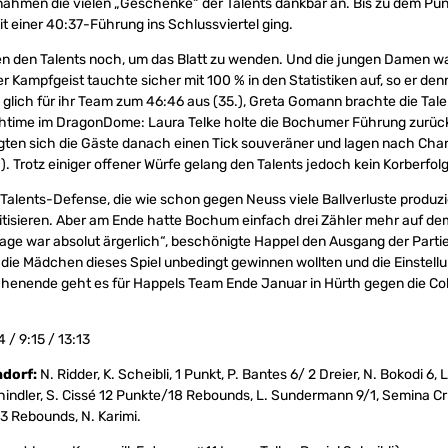
ahmen die vielen „Geschenke“ der Talents dankbar an. Bis zu dem Punkt
t einer 40:37-Führung ins Schlussviertel ging.
en den Talents noch, um das Blatt zu wenden. Und die jungen Damen w
er Kampfgeist tauchte sicher mit 100 % in den Statistiken auf, so er de
glich für ihr Team zum 46:46 aus (35.), Greta Gomann brachte die Tale
nchtime im DragonDome: Laura Telke holte die Bochumer Führung zurück
eigten sich die Gäste danach einen Tick souveräner und lagen nach Char
). Trotz einiger offener Würfe gelang den Talents jedoch kein Korberfol
 Talents-Defense, die wie schon gegen Neuss viele Ballverluste produzi
kritisieren. Aber am Ende hatte Bochum einfach drei Zähler mehr auf de
lage war absolut ärgerlich“, beschönigte Happel den Ausgang der Parti
die Mädchen dieses Spiel unbedingt gewinnen wollten und die Einstell
chenende geht es für Happels Team Ende Januar in Hürth gegen die Co
4 / 9:15 / 13:13
dorf:
N. Ridder, K. Scheibli, 1 Punkt, P. Bantes 6/ 2 Dreier, N. Bokodi 6, L.
hindler, S. Cissé 12 Punkte/18 Rebounds, L. Sundermann 9/1, Semina Cr
 Rebounds, N. Karimi.