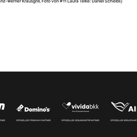
anz-Werner Krausgrill, Foto von #11 Laura Telke: Daniel Scheibli)
RTNER
OFFIZIELLER PREMIUM-PARTNER
OFFIZIELLER GESUNDHEITSPARTNER
OFFIZIELLER KREUZFAH