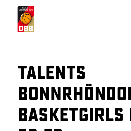
Suchvorschläge
Lorem Ipsum
Dolor Sit
Amet Valputo
Talents
BonnRhöndor
BasketGirls