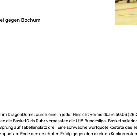
piel gegen Bochum
 im DragonDome: durch eine in jeder Hinsicht vermeidbare 50:53 (28:
n die BasketGirls Ruhr verpassten die U18 Bundesliga-Basketballerinn
prung auf Tabellenplatz drei. Eine schwache Wurfquote kostete das 
appel am Ende den ersehnten Erfolg gegen den direkten Konkurrenten