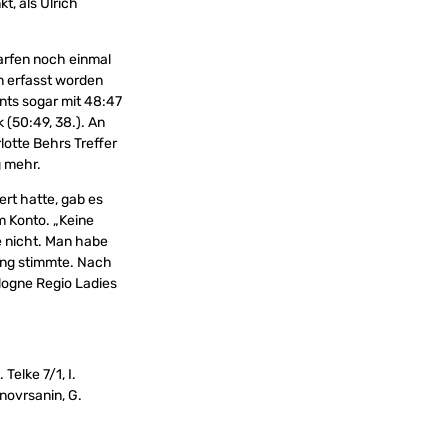
, als Ulrich
arfen noch einmal
nn erfasst worden
nts sogar mit 48:47
 (50:49, 38.). An
lotte Behrs Treffer
g mehr.
ert hatte, gab es
m Konto. „Keine
e nicht. Man habe
ung stimmte. Nach
logne Regio Ladies
 Telke 7/1, I.
novrsanin, G.