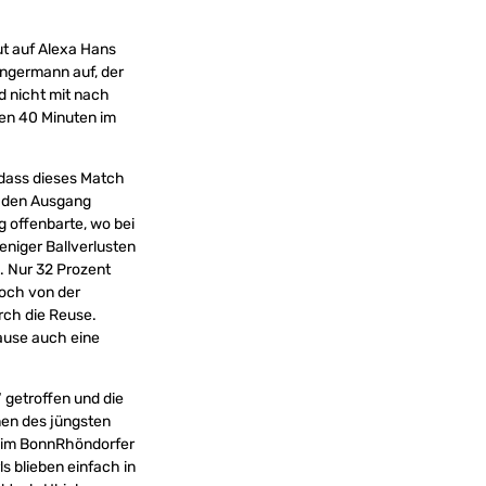
ut auf Alexa Hans
angermann auf, der
d nicht mit nach
ven 40 Minuten im
 dass dieses Match
r den Ausgang
g offenbarte, wo bei
eniger Ballverlusten
. Nur 32 Prozent
och von der
rch die Reuse.
Pause auch eine
 getroffen und die
nen des jüngsten
r im BonnRhöndorfer
 blieben einfach in