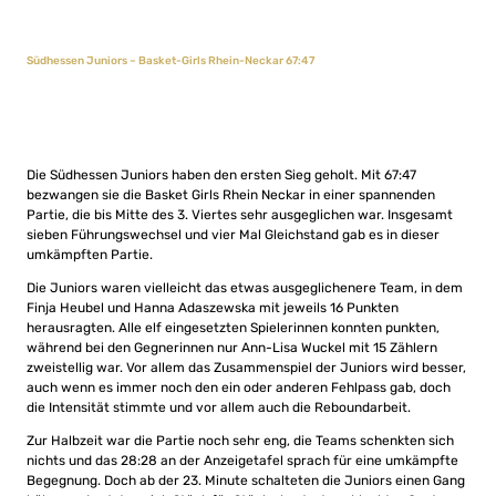
Südhessen Juniors – Basket-Girls Rhein-Neckar 67:47
Die Südhessen Juniors haben den ersten Sieg geholt. Mit 67:47
bezwangen sie die Basket Girls Rhein Neckar in einer spannenden
Partie, die bis Mitte des 3. Viertes sehr ausgeglichen war. Insgesamt
sieben Führungswechsel und vier Mal Gleichstand gab es in dieser
umkämpften Partie.
Die Juniors waren vielleicht das etwas ausgeglichenere Team, in dem
Finja Heubel und Hanna Adaszewska mit jeweils 16 Punkten
herausragten. Alle elf eingesetzten Spielerinnen konnten punkten,
während bei den Gegnerinnen nur Ann-Lisa Wuckel mit 15 Zählern
zweistellig war. Vor allem das Zusammenspiel der Juniors wird besser,
auch wenn es immer noch den ein oder anderen Fehlpass gab, doch
die Intensität stimmte und vor allem auch die Reboundarbeit.
Zur Halbzeit war die Partie noch sehr eng, die Teams schenkten sich
nichts und das 28:28 an der Anzeigetafel sprach für eine umkämpfte
Begegnung. Doch ab der 23. Minute schalteten die Juniors einen Gang