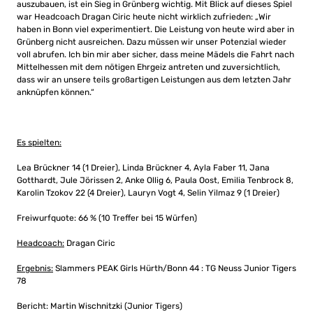
auszubauen, ist ein Sieg in Grünberg wichtig. Mit Blick auf dieses Spiel
war Headcoach Dragan Ciric heute nicht wirklich zufrieden: „Wir
haben in Bonn viel experimentiert. Die Leistung von heute wird aber in
Grünberg nicht ausreichen. Dazu müssen wir unser Potenzial wieder
voll abrufen. Ich bin mir aber sicher, dass meine Mädels die Fahrt nach
Mittelhessen mit dem nötigen Ehrgeiz antreten und zuversichtlich,
dass wir an unsere teils großartigen Leistungen aus dem letzten Jahr
anknüpfen können.“
Es spielten:
Lea Brückner 14 (1 Dreier), Linda Brückner 4, Ayla Faber 11, Jana
Gotthardt, Jule Jörissen 2, Anke Ollig 6, Paula Oost, Emilia Tenbrock 8,
Karolin Tzokov 22 (4 Dreier), Lauryn Vogt 4, Selin Yilmaz 9 (1 Dreier)
Freiwurfquote: 66 % (10 Treffer bei 15 Würfen)
Headcoach:
Dragan Ciric
Ergebnis:
Slammers PEAK Girls Hürth/Bonn 44 : TG Neuss Junior Tigers
78
Bericht: Martin Wischnitzki (Junior Tigers)