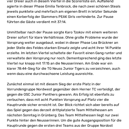
vier Dreier auch in diesem Viertel in die Scorerliste ein. Auffallend
agierte in dieser Phase Emilia Tenbrock, die nach zwei schönen Steals
jeweils punktete und mehrfach am eigenen Brett in letzter Sekunde
einen Korberfolg der Slammers PEAK Girls verhinderte. Zur Pause
führten die Gäste verdient mit 37:14.
Unmittelbar nach der Pause sorgte Karo Tzokov mit einem weiteren
Dreier sofort für klare Verhältnisse. Ohne große Probleme wurde der
Vorsprung weiter ausgebaut, wobei in dieser Phase Lea Brückner an
jeder Stelle des Feldes starken Einsatz zeigte und acht ihrer 14 Punkte
erzielte. Im letzten Viertel schaltete der Favorit einen Gang runter und
verwaltete den Vorsprung nur noch. Dementsprechend ging das letzte
Viertel nur knapp mit 17:15 an die Neusserinnen. Am Ende war ein
klarer 78:44-Sieg für die TG Neuss Junior Tigers zu verzeichnen, auch
wenn dazu eine durchwachsene Leistung ausreichte.
Zunächst einmal ist mit diesem Sieg der erste Platz in der
Vorrundengruppe Nordwest gegenüber dem Herner TC verteidigt, der
gegen die OSC Junior Panthers gewann. Als Erfolg ist ebenfalls zu
verbuchen, dass mit acht Punkten Vorsprung auf Platz vier die
Hauptrunde sicher erreicht ist. Der Blick richtet sich aber bereits auf
das Spiel gegen das derzeit drittplatzierte Team Mittelhessen am
nächsten Sonntag in Grünberg. Das Team Mittelhessen liegt nur zwei
Punkte hinter den Neusserinnen. Um die gute Ausgangsposition für die
Hauptrunde gegen die ersten drei Teams aus der Gruppe Nordost