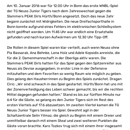
Am 10. Januar 2016 war für 12.00 Uhr in Bonn das erste WNBL-Spiel
der TG Neuss Junior Tigers nach dem Jahreswechsel gegen die
Slammers PEAK Girls Hürth/Bonn angesetzt. Doch das neue Jahr
begann zunächst mit Widrigkeiten. Die neue Dreifachsporthalle in
Bonn konnte aufgrund eines Fehlers im elektronischen Schließsystem
nicht geöffnet werden. Um 11.45 Uhr war endlich eine Ersatzhalle
gefunden und nach kurzen Aufwärmen um 12.30 Uhr Tipp-Off.
Die Rollen in diesem Spiel waren klar verteilt, auch wenn Neuss ohne
Pia Bassarak, Ana Behnke, Lena Holz und Adele Kopsidis anreiste, die
für die 2. Damenmannschaft in der Oberliga aktiv waren. Die
Slammers PEAK Girls hatten für das Spiel gegen den Spitzenreiter aus
Neuss als Devise ausgegeben, in erster Linie in der Defensive
mitzuhalten und dem Favoriten so wenig Raum wie möglich zu geben.
Dies gelang den Hausherrinnen zu Beginn des Spiels zunächst. Dragan
Ciric: „Wir sind schwach in das Spiel gestartet. Hürth/Bonn hat uns mit
der Zonenverteidigung das Leben schwer gemacht, bis wir die rechten
Mittel dagegen gefunden hatten.“ Stand es bis zur fünften Minute nur
6:4 für die Gäste, so gelang es den Junior Tigers sich im Rest des
ersten Viertels auf 17:6 abzusetzen. Im zweiten Viertel kamen die TG
Neuss Junior Tigers besser ins Spiel. Gewohnt agil in der
Schaltzentrale Selin Yilmaz, die gleich zu Beginn mit einem Dreier und
unmittelbar danach mit einem Steal und zwei weiteren Punkten die
Gäste voran brachte. Karo Tozkov trug sich mit einem ihrer insgesamt