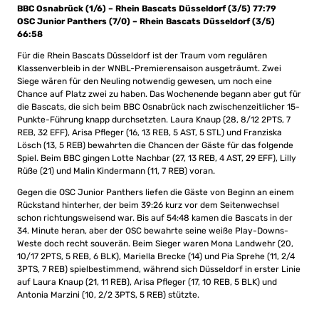
BBC Osnabrück (1/6) – Rhein Bascats Düsseldorf (3/5) 77:79
OSC Junior Panthers (7/0) – Rhein Bascats Düsseldorf (3/5)
66:58
Für die Rhein Bascats Düsseldorf ist der Traum vom regulären
Klassenverbleib in der WNBL-Premierensaison ausgeträumt. Zwei
Siege wären für den Neuling notwendig gewesen, um noch eine
Chance auf Platz zwei zu haben. Das Wochenende begann aber gut für
die Bascats, die sich beim BBC Osnabrück nach zwischenzeitlicher 15-
Punkte-Führung knapp durchsetzten. Laura Knaup (28, 8/12 2PTS, 7
REB, 32 EFF), Arisa Pfleger (16, 13 REB, 5 AST, 5 STL) und Franziska
Lösch (13, 5 REB) bewahrten die Chancen der Gäste für das folgende
Spiel. Beim BBC gingen Lotte Nachbar (27, 13 REB, 4 AST, 29 EFF), Lilly
Rüße (21) und Malin Kindermann (11, 7 REB) voran.
Gegen die OSC Junior Panthers liefen die Gäste von Beginn an einem
Rückstand hinterher, der beim 39:26 kurz vor dem Seitenwechsel
schon richtungsweisend war. Bis auf 54:48 kamen die Bascats in der
34. Minute heran, aber der OSC bewahrte seine weiße Play-Downs-
Weste doch recht souverän. Beim Sieger waren Mona Landwehr (20,
10/17 2PTS, 5 REB, 6 BLK), Mariella Brecke (14) und Pia Sprehe (11, 2/4
3PTS, 7 REB) spielbestimmend, während sich Düsseldorf in erster Linie
auf Laura Knaup (21, 11 REB), Arisa Pfleger (17, 10 REB, 5 BLK) und
Antonia Marzini (10, 2/2 3PTS, 5 REB) stützte.