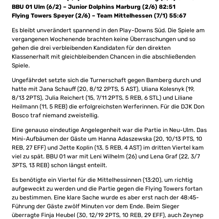
BBU 01 Ulm (6/2) –
Junior Dolphins Marburg (2/6) 82:51
Flying Towers Speyer (2/6) – Team Mittelhessen (7/1) 55:67
Es bleibt unverändert spannend in den Play-Downs Süd. Die Spiele am
vergangenen Wochenende brachten keine Überraschungen und so
gehen die drei verbleibenden Kandidaten für den direkten
Klassenerhalt mit gleichbleibenden Chancen in die abschließenden
Spiele.
Ungefährdet setzte sich die Turnerschaft gegen Bamberg durch und
hatte mit Jana Schauff (20, 8/12 2PTS, 5 AST), Uliana Kolesnyk (19,
8/13 2PTS), Julia Reichert (15, 7/11 2PTS, 5 REB, 6 STL) und Liliane
Heilmann (11, 5 REB) die erfolgreichsten Werferinnen. Für die DJK Don
Bosco traf niemand zweistellig.
Eine genauso eindeutige Angelegenheit war die Partie in Neu-Ulm. Das
Mini-Aufbäumen der Gäste um Hanna Adaszewska (20, 10/13 PTS, 10
REB, 27 EFF) und Jette Koplin (13, 5 REB, 4 AST) im dritten Viertel kam
viel zu spät. BBU 01 war mit Leni Wilhelm (26) und Lena Graf (22, 3/7
3PTS, 13 REB) schon längst enteilt.
Es benötigte ein Viertel für die Mittelhessinnen (13:20), um richtig
aufgeweckt zu werden und die Partie gegen die Flying Towers fortan
zu bestimmen. Eine klare Sache wurde es aber erst nach der 48:45-
Führung der Gäste zwölf Minuten vor dem Ende. Beim Sieger
überragte Finja Heubel (30, 12/19 2PTS, 10 REB, 29 EFF), auch Zeynep