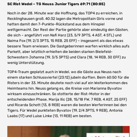
SC Rist Wedel – TG Neuss Junior Tigers 69:71 (80:85)
Noch in der 28. Minute war die Hoffnung, das TOP4 zu erreichen, in
Recklinghausen groß. 40:32 lagen die Metropolitain Girls vorne und
hatten damit den 7-Punkte-Rückstand aus dem Hinspiel
wettgemacht. Der Rest der Partie gehörte aber eindeutig den Gästen,
die sich – angeführt von Nafi Harz (23, 5/9 3PTS, 4 AST, 4 STL) und
Naima Fox (19, 2/3 3PTS, 15 REB, 25 EFF) – insgesamt als das etwas
bessere Team erwiesen. Die Gastgeberinnen warfen wirklich alles aufs
Parkett, aber letztlich erhielten die beiden starken Bielefeld-
Schwestern Johanna (19, 3/5 3PTS) und Clara (18, 14 REB, 30 EFF) zu
wenig Unterstützung.
TOP4-Traum geplatzt auch in Wedel, wo die Gäste aus Neuss nach
einem starken Schlussviertel (23:12) jubeln durften. Beim 60:50 für die
Risters in der 33. Minute deutete noch viel auf ein Weiterkommen des
Heimteams hin. Neuss gelang es, die Kreise von Marianna Byvatov
wirksam einzuschränken. So stotterte der Rist-Motor in der
entscheidenden Phase. Marija Ilic (28, 15/18 FW, 7 REB, 4 AST, 25 EFF)
und Ricarda Schott (13, 8 REB) waren die besten Werferinnen bei den
Tigers. Für Wedel punkteten Byvatov (19, 2/4 3PTS, 9 REB), Antonia
Laabs (17) und Luise Linke (13, 11 REB) am besten.