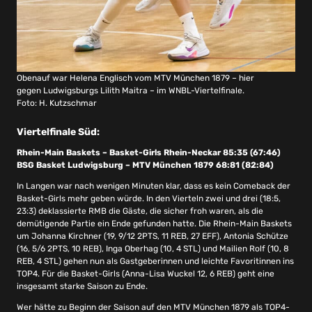
Obenauf war Helena Englisch vom MTV München 1879 – hier
gegen Ludwigsburgs Lilith Maitra – im WNBL-Viertelfinale.
Foto: H. Kutzschmar
Viertelfinale Süd:
Rhein-Main Baskets – Basket-Girls Rhein-Neckar 85:35 (67:46)
BSG Basket Ludwigsburg – MTV München 1879 68:81 (82:84)
In Langen war nach wenigen Minuten klar, dass es kein Comeback der
Basket-Girls mehr geben würde. In den Vierteln zwei und drei (18:5,
23:3) deklassierte RMB die Gäste, die sicher froh waren, als die
demütigende Partie ein Ende gefunden hatte. Die Rhein-Main Baskets
um Johanna Kirchner (19, 9/12 2PTS, 11 REB, 27 EFF), Antonia Schütze
(16, 5/6 2PTS, 10 REB), Inga Oberhag (10, 4 STL) und Mailien Rolf (10, 8
REB, 4 STL) gehen nun als Gastgeberinnen und leichte Favoritinnen ins
TOP4. Für die Basket-Girls (Anna-Lisa Wuckel 12, 6 REB) geht eine
insgesamt starke Saison zu Ende.
Wer hätte zu Beginn der Saison auf den MTV München 1879 als TOP4-