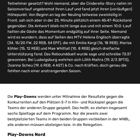
Teilnehmer gesetzt? Wohl niemand, aber die Cinderella-Story nahm im
Saisonverlauf ungebremst ihren Lauf und fand jetzt ihren (vorläufigen)
Höhepunkt. Von Beginn an lag der Neuling teilweise zweistellig in
Front, sah sich aber in der 25. Minute plötzlich einem 45:47-Rückstand
gegenüber. Die Antwort blieb nicht lange aus und mit einem 10:0-Lauf
hatten die Gäste das Momentum endgültig auf ihrer Seite. Niemand
wird es wundern, dass auf Seiten des MTV Helena Englisch überragte
(34, 15/20 FW, 22 REB, 54 EFF), die mit Emilia Kargl (16, 18 REB), Marisa
Köhler (15, 12 REB) und Mae Whittall (10, 8 REB) gleich dreifache
Unterstützung fand. Das Reboundduell wurde sage und schreibe 73:37
gewonnen. Bei Ludwigsburg wehrten sich Lilith Maitra (19, 2/3 3PTS),
Joanna Scheu (19, 6 REB, 4 AST) & Co. nach Kräften, doch genau die
fehlten nach einer anstrengenden Saison.
Die
Play-Downs
werden unter Mitnahme der Resultate gegen die
Konkurrenten auf den Plätzen 5-7 in Hin- und Rückspiel gegen die
Teams der anderen Gruppe gespielt. Das heißt, es stehen insgesamt
sechs Spieltage auf dem Programm. Nur die jeweils zwei
bestplatzierten Teams in den beiden Gruppen verbleiben in der WNBL,
alle anderen müssen absteigen bzw. in die Relegation.
Play-Downs Nord