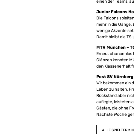
einen der Teams, a
Junior Falcons H
Die Falcons spielte
mehr in die Gänge. E
wenige Akzente setz
Damit bleibt die TS
MTV München – TG
Erneut chancenlos b
Glänzen konnten Mi
den Klassenerhalt f
Post SV Nürnberg 
Wir bekommen ein dr
Leben zu halten. Fr
Rückstand aber nic
auflegte, leisteten
Gästen, die ohne F
Nächste Woche geht
ALLE SPIELTERMIN