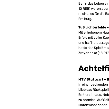
Berlin das Leben e
10 REB) waren aber
reichte es für die B
Freiburg.
TuS Lichterfelde 
Mit erhobenem Haupt
Erfeld mit voller Ka
und traf herausrage
hatte das Spiel trot
Zraychenko (18 PTS
Achtelf
MTV Stuttgart – B
In einer packenden 
blieb das Rückspiel
Erstrundenaus. Nebe
zu harmlos. Auf Sei
Matchwinnerinnen. 