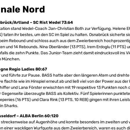
inale Nord
rück/Artland – SC Rist Wedel 73:64
tation stand Wedel-Coach Jan-Christian Both zur Verfügung. Helene 
) taten ihr bestes, um den SC im Spiel zu halten. Osnabrück sicherte s
l beim Rebound und schloss auch aus dem Zweierbereich hochprozentig
ten und 14 Rebounds. Nina Oberländer (13 PTS), Irem Erdoglu (11 PTS) un
lls die zehn Punkte. Das Junior-Team zieht damit eindrucksvoll ins Vier
hn München.
ogne Regio Ladies 80:67
r und führte zur Pause. BASS hatte aber den längeren Atem und drehte 
ve flachte wie im Hinspiel erneut ab und ließ viel von der Power aus de
iffer und Lana Förster erwischten mit 19 respektive 13 Punkten noch 
 Gegenseite überzeugte BASS als Kollektiv. Fünf Spielerinnen punkteten
Lepenies (16 PTS) und Clara Rink (13 PTS, 10 REB) gingen mit ihren Lei
in Sharks.
seldorf – ALBA Berlin 60:120
r streckenweise auf Augenhöhe und konnte besonders im zweiten und vi
en einer wackligen Wurfquote aus dem Zweierbereich, waren es auch die