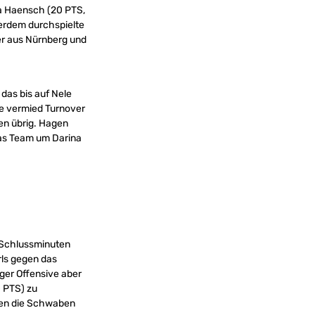
a Haensch (20 PTS,
erdem durchspielte
eger aus Nürnberg und
das bis auf Nele
lde vermied Turnover
en übrig. Hagen
 das Team um Darina
e Schlussminuten
rls gegen das
rger Offensive aber
0 PTS) zu
gen die Schwaben