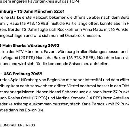
us dem engeren Favoritenkreis auf das TOP4.
omburg – TS Jahn München 52:61
n eine starke erste Halbzeit, bekamen die Offensive aber nach dem Sei
mily Haux (13 PTS, 16 REB) hielt die Partie lange offen, konnte aber in 
en. Bei der TS Jahn fügte sich Rückkehrerin Anna Matic mit 16 Punkte
 ungeschlagen und wird sich nun mit Osnabrück messen.
 Main Sharks Würzburg 39:92
lieb der MTV München. Favorit Würzburg in allen Belangen besser und n
a Wiegand (23 PTS) Moescha Bakam (16 PTS, 9 REB). München kann si
reuen und wird sich für die kommende Saison neu aufstellen.
– USC Freiburg 70:59
ittes Spiel! Nürnberg von Beginn an mit hoher Intensität und dem Wille
eiburg kam nach schwachem dritten Viertel nochmal besser in den Tritt
ht mehr egalisieren. Neben Noemi Schoenauer, die nach ihren 37 Punkt
 auch Rosina Ortelli (17 PTS) und Martina Komada (14 PTS) ihren Anteil 
rederike Askamp auskommen mussten, stach Karla Paradzik mit 29 Pun
 es dann ins Do-or-Die.
E UND WEITERE INFOS