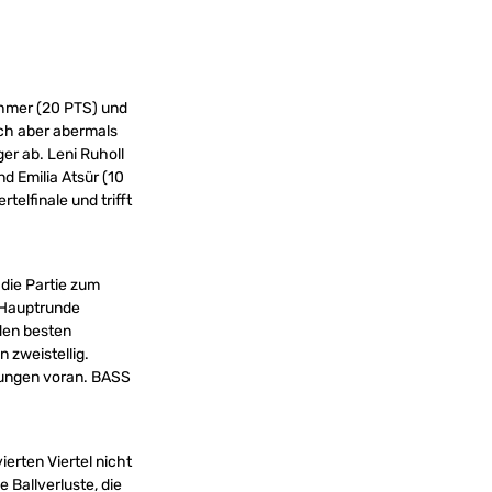
Ehmer (20 PTS) und
ich aber abermals
er ab. Leni Ruholl
d Emilia Atsür (10
telfinale und trifft
die Partie zum
r Hauptrunde
den besten
 zweistellig.
stungen voran. BASS
erten Viertel nicht
 Ballverluste, die