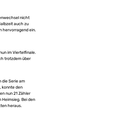
tenwechsel nicht
Halbzeit auch zu
n hervorragend ein.
un im Viertelfinale.
ch trotzdem über
n die Serie am
, konnte den
en nun 21 Zähler
am Heimsieg. Bei den
kten heraus.