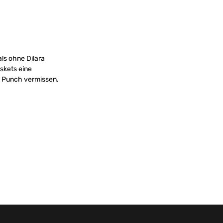
ls ohne Dilara
askets eine
n Punch vermissen.