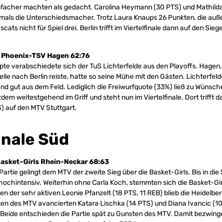
infacher machten als gedacht. Carolina Heymann (30 PTS) und Mathild
mals die Unterschiedsmacher. Trotz Laura Knaups 26 Punkten, die auß
ascats nicht für Spiel drei. Berlin trifft im Viertelfinale dann auf den Si
– Phoenix-TSV Hagen 62:76
e verabschiedete sich der TuS Lichterfelde aus den Playoffs. Hagen, 
pelle nach Berlin reiste, hatte so seine Mühe mit den Gästen. Lichterfe
nd gut aus dem Feld. Lediglich die Freiwurfquote (33%) ließ zu Wünsch
zdem weitestgehend im Griff und steht nun im Viertelfinale. Dort trifft
) auf den MTV Stuttgart.
inale Süd
asket-Girls Rhein-Neckar 68:63
Partie gelingt dem MTV der zweite Sieg über die Basket-Girls. Bis in di
 hochintensiv. Weiterhin ohne Carla Koch, stemmten sich die Basket-Gi
n der sehr aktiven Leonie Pfanzelt (18 PTS, 11 REB) blieb die Heidelbe
ten des MTV avancierten Katara Lischka (14 PTS) und Diana Ivancic (1
Beide entschieden die Partie spät zu Gunsten des MTV. Damit bezwin