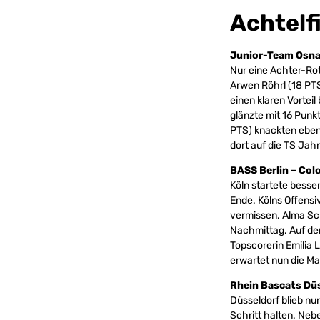
Achtelf
Junior-Team Osnab
Nur eine Achter-Ro
Arwen Röhrl (18 PTS
einen klaren Vortei
glänzte mit 16 Punk
PTS) knackten ebenfa
dort auf die TS Ja
BASS Berlin – Col
Köln startete besse
Ende. Kölns Offensi
vermissen. Alma Sch
Nachmittag. Auf der
Topscorerin Emilia 
erwartet nun die Ma
Rhein Bascats Düs
Düsseldorf blieb nu
Schritt halten. Neb