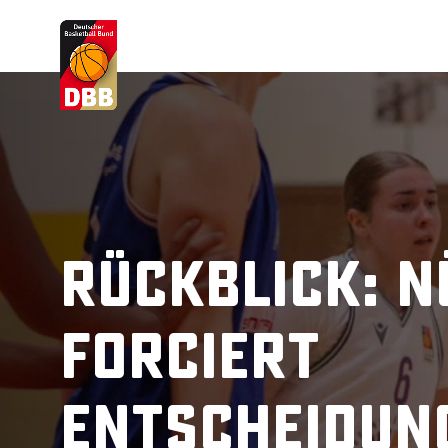
Suchvorschläge
Lorem Ipsum
Dolor Sit
Amet Valputo
Rückblick: 
forciert
Entscheidun