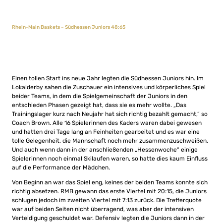
Rhein-Main Baskets – Südhessen Juniors 48:65
Einen tollen Start ins neue Jahr legten die Südhessen Juniors hin. Im
Lokalderby sahen die Zuschauer ein intensives und körperliches Spiel
beider Teams, in dem die Spielgemeinschaft der Juniors in den
entschieden Phasen gezeigt hat, dass sie es mehr wollte. „Das
Trainingslager kurz nach Neujahr hat sich richtig bezahlt gemacht,“ so
Coach Brown. Alle 16 Spielerinnen des Kaders waren dabei gewesen
und hatten drei Tage lang an Feinheiten gearbeitet und es war eine
tolle Gelegenheit, die Mannschaft noch mehr zusammenzuschweißen.
Und auch wenn dann in der anschließenden „Hessenwoche“ einige
Spielerinnen noch einmal Skilaufen waren, so hatte dies kaum Einfluss
auf die Performance der Mädchen.
Von Beginn an war das Spiel eng, keines der beiden Teams konnte sich
richtig absetzen. RMB gewann das erste Viertel mit 20:15, die Juniors
schlugen jedoch im zweiten Viertel mit 7:13 zurück. Die Trefferquote
war auf beiden Seiten nicht überragend, was aber der intensiven
Verteidigung geschuldet war. Defensiv legten die Juniors dann in der