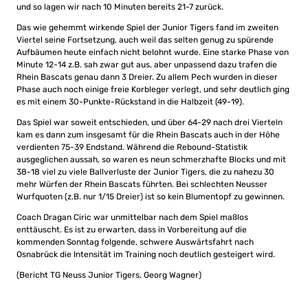
und so lagen wir nach 10 Minuten bereits 21-7 zurück.
Das wie gehemmt wirkende Spiel der Junior Tigers fand im zweiten
Viertel seine Fortsetzung, auch weil das selten genug zu spürende
Aufbäumen heute einfach nicht belohnt wurde. Eine starke Phase von
Minute 12-14 z.B. sah zwar gut aus, aber unpassend dazu trafen die
Rhein Bascats genau dann 3 Dreier. Zu allem Pech wurden in dieser
Phase auch noch einige freie Korbleger verlegt, und sehr deutlich ging
es mit einem 30-Punkte-Rückstand in die Halbzeit (49-19).
Das Spiel war soweit entschieden, und über 64-29 nach drei Vierteln
kam es dann zum insgesamt für die Rhein Bascats auch in der Höhe
verdienten 75-39 Endstand. Während die Rebound-Statistik
ausgeglichen aussah, so waren es neun schmerzhafte Blocks und mit
38-18 viel zu viele Ballverluste der Junior Tigers, die zu nahezu 30
mehr Würfen der Rhein Bascats führten. Bei schlechten Neusser
Wurfquoten (z.B. nur 1/15 Dreier) ist so kein Blumentopf zu gewinnen.
Coach Dragan Ciric war unmittelbar nach dem Spiel maßlos
enttäuscht. Es ist zu erwarten, dass in Vorbereitung auf die
kommenden Sonntag folgende, schwere Auswärtsfahrt nach
Osnabrück die Intensität im Training noch deutlich gesteigert wird.
(Bericht TG Neuss Junior Tigers, Georg Wagner)