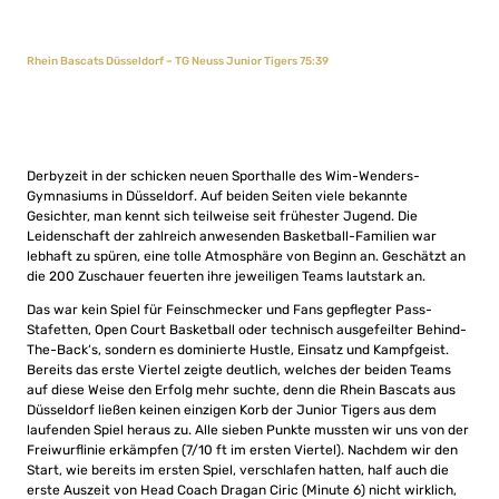
Rhein Bascats Düsseldorf – TG Neuss Junior Tigers 75:39
Derbyzeit in der schicken neuen Sporthalle des Wim-Wenders-
Gymnasiums in Düsseldorf. Auf beiden Seiten viele bekannte
Gesichter, man kennt sich teilweise seit frühester Jugend. Die
Leidenschaft der zahlreich anwesenden Basketball-Familien war
lebhaft zu spüren, eine tolle Atmosphäre von Beginn an. Geschätzt an
die 200 Zuschauer feuerten ihre jeweiligen Teams lautstark an.
Das war kein Spiel für Feinschmecker und Fans gepflegter Pass-
Stafetten, Open Court Basketball oder technisch ausgefeilter Behind-
The-Back‘s, sondern es dominierte Hustle, Einsatz und Kampfgeist.
Bereits das erste Viertel zeigte deutlich, welches der beiden Teams
auf diese Weise den Erfolg mehr suchte, denn die Rhein Bascats aus
Düsseldorf ließen keinen einzigen Korb der Junior Tigers aus dem
laufenden Spiel heraus zu. Alle sieben Punkte mussten wir uns von der
Freiwurflinie erkämpfen (7/10 ft im ersten Viertel). Nachdem wir den
Start, wie bereits im ersten Spiel, verschlafen hatten, half auch die
erste Auszeit von Head Coach Dragan Ciric (Minute 6) nicht wirklich,