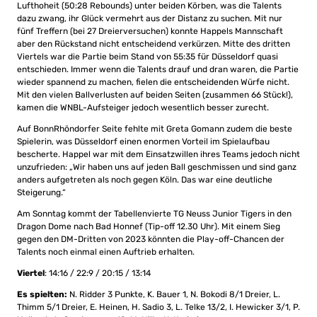
Lufthoheit (50:28 Rebounds) unter beiden Körben, was die Talents
dazu zwang, ihr Glück vermehrt aus der Distanz zu suchen. Mit nur
fünf Treffern (bei 27 Dreierversuchen) konnte Happels Mannschaft
aber den Rückstand nicht entscheidend verkürzen. Mitte des dritten
Viertels war die Partie beim Stand von 55:35 für Düsseldorf quasi
entschieden. Immer wenn die Talents drauf und dran waren, die Partie
wieder spannend zu machen, fielen die entscheidenden Würfe nicht.
Mit den vielen Ballverlusten auf beiden Seiten (zusammen 66 Stück!),
kamen die WNBL-Aufsteiger jedoch wesentlich besser zurecht.
Auf BonnRhöndorfer Seite fehlte mit Greta Gomann zudem die beste
Spielerin, was Düsseldorf einen enormen Vorteil im Spielaufbau
bescherte. Happel war mit dem Einsatzwillen ihres Teams jedoch nicht
unzufrieden: „Wir haben uns auf jeden Ball geschmissen und sind ganz
anders aufgetreten als noch gegen Köln. Das war eine deutliche
Steigerung.“
Am Sonntag kommt der Tabellenvierte TG Neuss Junior Tigers in den
Dragon Dome nach Bad Honnef (Tip-off 12.30 Uhr). Mit einem Sieg
gegen den DM-Dritten von 2023 könnten die Play-off-Chancen der
Talents noch einmal einen Auftrieb erhalten.
Viertel
: 14:16 / 22:9 / 20:15 / 13:14
Es spielten:
N. Ridder 3 Punkte, K. Bauer 1, N. Bokodi 8/1 Dreier, L.
Thimm 5/1 Dreier, E. Heinen, H. Sadio 3, L. Telke 13/2, I. Hewicker 3/1, P.