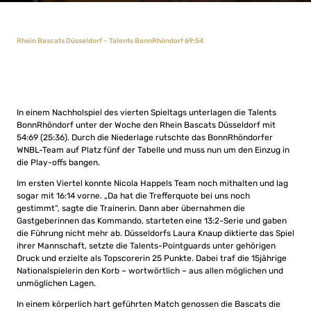
Rhein Bascats Düsseldorf – Talents BonnRhöndorf 69:54
In einem Nachholspiel des vierten Spieltags unterlagen die Talents
BonnRhöndorf unter der Woche den Rhein Bascats Düsseldorf mit
54:69 (25:36). Durch die Niederlage rutschte das BonnRhöndorfer
WNBL-Team auf Platz fünf der Tabelle und muss nun um den Einzug in
die Play-offs bangen.
Im ersten Viertel konnte Nicola Happels Team noch mithalten und lag
sogar mit 16:14 vorne. „Da hat die Trefferquote bei uns noch
gestimmt“, sagte die Trainerin. Dann aber übernahmen die
Gastgeberinnen das Kommando, starteten eine 13:2-Serie und gaben
die Führung nicht mehr ab. Düsseldorfs Laura Knaup diktierte das Spiel
ihrer Mannschaft, setzte die Talents-Pointguards unter gehörigen
Druck und erzielte als Topscorerin 25 Punkte. Dabei traf die 15jährige
Nationalspielerin den Korb – wortwörtlich – aus allen möglichen und
unmöglichen Lagen.
In einem körperlich hart geführten Match genossen die Bascats die