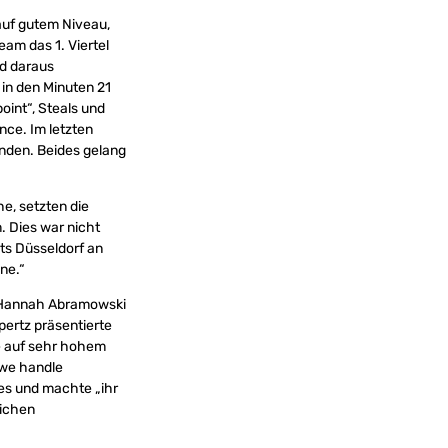
 auf gutem Niveau,
am das 1. Viertel
nd daraus
 in den Minuten 21
oint“, Steals und
nce. Im letzten
eenden. Beides gelang
e, setzten die
. Dies war nicht
ts Düsseldorf an
ine.“
. Hannah Abramowski
pertz präsentierte
te auf sehr hohem
 we handle
les und machte „ihr
eichen