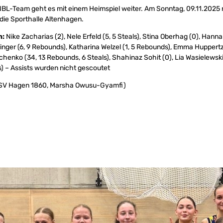
L-Team geht es mit einem Heimspiel weiter. Am Sonntag, 09.11.2025 r
 die Sporthalle Altenhagen.
n:
Nike Zacharias (2), Nele Erfeld (5, 5 Steals), Stina Oberhag (0), Hann
inger (6, 9 Rebounds), Katharina Welzel (1, 5 Rebounds), Emma Huppertz
chenko (34, 13 Rebounds, 6 Steals), Shahinaz Sohit (0), Lia Wasielewski 
ls) – Assists wurden nicht gescoutet
TSV Hagen 1860, Marsha Owusu-Gyamfi)