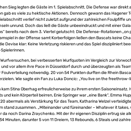
ohen Sieg legten die Gäste im 1. Spielabschnitt. Die Defense war direkt
ion gab es viele zu hektische Aktionen. Dennoch gewann das Hagener Te
ielabschnitt verlief nicht zuletzt aufgrund der zahlreichen Foulpfiffe u
seln unrund. Doch das ließ die Gäste unbeeindruckt und mit einer Gala
ps“ bereits nach dem 3. Viertel gelutscht: Die Defense-Rotationen „on p
mspiel in der Offense samt Korberfolgen ließen den Bascats keine Cha
ie Devise klar: Keine Verletzung riskieren und das Spiel diszipliniert b
Spielerinnen.
 Wurfversuchen, bei verbesserten Wurfquoten im Vergleich zur Vorwoch
e und vor allem ihre Pace in Düsseldorf durch und überzeugten als Team
r Foulverteilung notwendig. 20 von 54 Punkten durften die Rhein Basca
rzielen. Wie sagte ein Fan zu Luka Doncic: „You live on the freethrow-l
kam Stina Oberhag erfreulicherweise zu ihrem ersten Saisoneinsatz
ts und kein Körperteil beirren, Enie Springer war „eine Bank“, Emma Hup
0 abermals als Verstärkung für das Team, Katharina Welzel verteidig
m stand zusammen. „Miteinander und füreinander – Whatever it takes,
 da noch Darina Zraychenko. Mit der ihr eigenen Disziplin ertrug sie al
 34 Minuten, darunter 5 von 11 Dreiern, 13 Rebounds, 6 Steals und zahlr