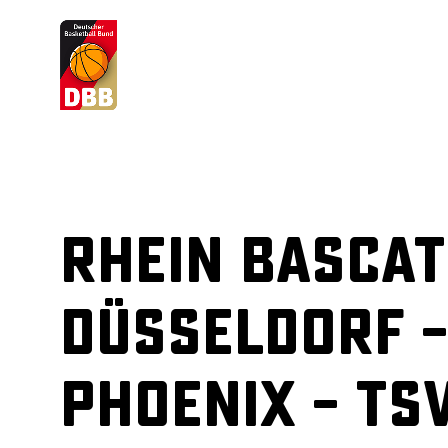
Suchvorschläge
Lorem Ipsum
Dolor Sit
Amet Valputo
Rhein Basca
Düsseldorf 
Phoenix – TS