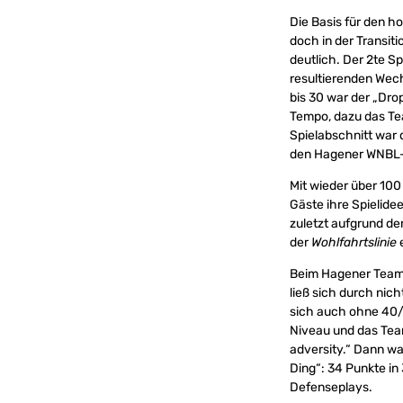
Die Basis für den h
doch in der Transit
deutlich. Der 2te Sp
resultierenden Wech
bis 30 war der „Dro
Tempo, dazu das Tea
Spielabschnitt war d
den Hagener WNBL-
Mit wieder über 100
Gäste ihre Spielide
zuletzt aufgrund de
der
Wohlfahrtslinie
e
Beim Hagener Team 
ließ sich durch nich
sich auch ohne 40/2
Niveau und das Tea
adversity.“ Dann war
Ding“: 34 Punkte in
Defenseplays.