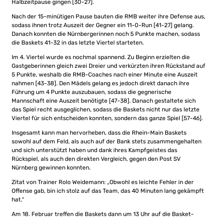
Halbzeitpause gingen [30-27].
Nach der 15-minütigen Pause bauten die RMB weiter ihre Defense aus,
sodass ihnen trotz Auszeit der Gegner ein 11-0-Run [41-27] gelang.
Danach konnten die Nürnbergerinnen noch 5 Punkte machen, sodass
die Baskets 41-32 in das letzte Viertel starteten.
Im 4. Viertel wurde es nochmal spannend. Zu Beginn erzielten die
Gastgeberinnen gleich zwei Dreier und verkürzten ihren Rückstand auf
5 Punkte, weshalb die RMB-Coaches nach einer Minute eine Auszeit
nahmen [43-38]. Den Mädels gelang es jedoch direkt danach ihre
Führung um 4 Punkte auszubauen, sodass die gegnerische
Mannschaft eine Auszeit benötigte [47-38]. Danach gestaltete sich
das Spiel recht ausgeglichen, sodass die Baskets nicht nur das letzte
Viertel für sich entscheiden konnten, sondern das ganze Spiel [57-46].
Insgesamt kann man hervorheben, dass die Rhein-Main Baskets
sowohl auf dem Feld, als auch auf der Bank stets zusammengehalten
und sich unterstützt haben und dank ihres Kampfgeistes das
Rückspiel, als auch den direkten Vergleich, gegen den Post SV
Nürnberg gewinnen konnten.
Zitat von Trainer Rolo Weidemann: „Obwohl es leichte Fehler in der
Offense gab, bin ich stolz auf das Team, das 40 Minuten lang gekämpft
hat.“
Am 18. Februar treffen die Baskets dann um 13 Uhr auf die Basket-