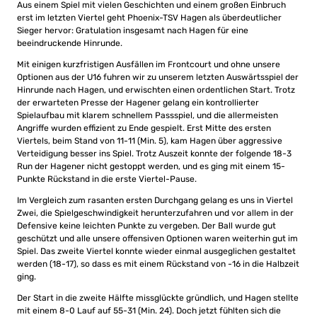
Aus einem Spiel mit vielen Geschichten und einem großen Einbruch
erst im letzten Viertel geht Phoenix-TSV Hagen als überdeutlicher
Sieger hervor: Gratulation insgesamt nach Hagen für eine
beeindruckende Hinrunde.
Mit einigen kurzfristigen Ausfällen im Frontcourt und ohne unsere
Optionen aus der U16 fuhren wir zu unserem letzten Auswärtsspiel der
Hinrunde nach Hagen, und erwischten einen ordentlichen Start. Trotz
der erwarteten Presse der Hagener gelang ein kontrollierter
Spielaufbau mit klarem schnellem Passspiel, und die allermeisten
Angriffe wurden effizient zu Ende gespielt. Erst Mitte des ersten
Viertels, beim Stand von 11-11 (Min. 5), kam Hagen über aggressive
Verteidigung besser ins Spiel. Trotz Auszeit konnte der folgende 18-3
Run der Hagener nicht gestoppt werden, und es ging mit einem 15-
Punkte Rückstand in die erste Viertel-Pause.
Im Vergleich zum rasanten ersten Durchgang gelang es uns in Viertel
Zwei, die Spielgeschwindigkeit herunterzufahren und vor allem in der
Defensive keine leichten Punkte zu vergeben. Der Ball wurde gut
geschützt und alle unsere offensiven Optionen waren weiterhin gut im
Spiel. Das zweite Viertel konnte wieder einmal ausgeglichen gestaltet
werden (18-17), so dass es mit einem Rückstand von -16 in die Halbzeit
ging.
Der Start in die zweite Hälfte missglückte gründlich, und Hagen stellte
mit einem 8-0 Lauf auf 55-31 (Min. 24). Doch jetzt fühlten sich die