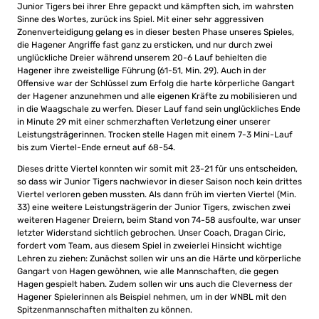
Junior Tigers bei ihrer Ehre gepackt und kämpften sich, im wahrsten
Sinne des Wortes, zurück ins Spiel. Mit einer sehr aggressiven
Zonenverteidigung gelang es in dieser besten Phase unseres Spieles,
die Hagener Angriffe fast ganz zu ersticken, und nur durch zwei
unglückliche Dreier während unserem 20-6 Lauf behielten die
Hagener ihre zweistellige Führung (61-51, Min. 29). Auch in der
Offensive war der Schlüssel zum Erfolg die harte körperliche Gangart
der Hagener anzunehmen und alle eigenen Kräfte zu mobilisieren und
in die Waagschale zu werfen. Dieser Lauf fand sein unglückliches Ende
in Minute 29 mit einer schmerzhaften Verletzung einer unserer
Leistungsträgerinnen. Trocken stelle Hagen mit einem 7-3 Mini-Lauf
bis zum Viertel-Ende erneut auf 68-54.
Dieses dritte Viertel konnten wir somit mit 23-21 für uns entscheiden,
so dass wir Junior Tigers nachwievor in dieser Saison noch kein drittes
Viertel verloren geben mussten. Als dann früh im vierten Viertel (Min.
33) eine weitere Leistungsträgerin der Junior Tigers, zwischen zwei
weiteren Hagener Dreiern, beim Stand von 74-58 ausfoulte, war unser
letzter Widerstand sichtlich gebrochen. Unser Coach, Dragan Ciric,
fordert vom Team, aus diesem Spiel in zweierlei Hinsicht wichtige
Lehren zu ziehen: Zunächst sollen wir uns an die Härte und körperliche
Gangart von Hagen gewöhnen, wie alle Mannschaften, die gegen
Hagen gespielt haben. Zudem sollen wir uns auch die Cleverness der
Hagener Spielerinnen als Beispiel nehmen, um in der WNBL mit den
Spitzenmannschaften mithalten zu können.