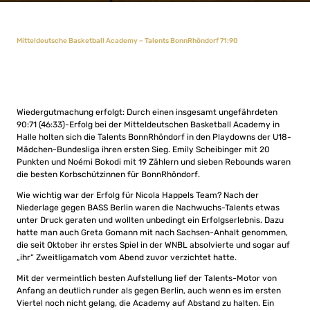
Mitteldeutsche Basketball Academy – Talents BonnRhöndorf 71:90
Wiedergutmachung erfolgt: Durch einen insgesamt ungefährdeten
90:71 (46:33)-Erfolg bei der Mitteldeutschen Basketball Academy in
Halle holten sich die Talents BonnRhöndorf in den Playdowns der U18-
Mädchen-Bundesliga ihren ersten Sieg. Emily Scheibinger mit 20
Punkten und Noémi Bokodi mit 19 Zählern und sieben Rebounds waren
die besten Korbschützinnen für BonnRhöndorf.
Wie wichtig war der Erfolg für Nicola Happels Team? Nach der
Niederlage gegen BASS Berlin waren die Nachwuchs-Talents etwas
unter Druck geraten und wollten unbedingt ein Erfolgserlebnis. Dazu
hatte man auch Greta Gomann mit nach Sachsen-Anhalt genommen,
die seit Oktober ihr erstes Spiel in der WNBL absolvierte und sogar auf
„ihr“ Zweitligamatch vom Abend zuvor verzichtet hatte.
Mit der vermeintlich besten Aufstellung lief der Talents-Motor von
Anfang an deutlich runder als gegen Berlin, auch wenn es im ersten
Viertel noch nicht gelang, die Academy auf Abstand zu halten. Ein