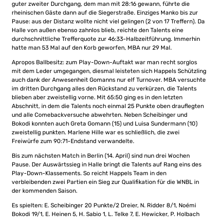
guter zweiter Durchgang, dem man mit 28:16 gewann, führte die
rheinischen Gäste dann auf die Siegerstraße. Einziges Manko bis zur
Pause: aus der Distanz wollte nicht viel gelingen (2 von 17 Treffern). Da
Halle von außen ebenso zahnlos blieb, reichte den Talents eine
durchschnittliche Trefferquote zur 46:33-Halbzeitführung. Immerhin
hatte man 53 Mal auf den Korb geworfen, MBA nur 29 Mal.
Apropos Ballbesitz: zum Play-Down-Auftakt war man recht sorglos
mit dem Leder umgegangen, diesmal leisteten sich Happels Schützling
auch dank der Anwesenheit Gomanns nur elf Turnover. MBA versuchte
im dritten Durchgang alles den Rückstand zu verkürzen, die Talents
blieben aber zweistellig vorne. Mit 65:50 ging es in den letzten
Abschnitt, in dem die Talents noch einmal 25 Punkte oben drauflegten
und alle Comebackversuche abwehrten. Neben Scheibinger und
Bokodi konnten auch Greta Gomann (15) und Luisa Sundermann (10)
zweistellig punkten. Marlene Hille war es schließlich, die zwei
Freiwürfe zum 90:71-Endstand verwandelte.
Bis zum nächsten Match in Berlin (14. April) sind nun drei Wochen
Pause. Der Auswärtssieg in Halle bringt die Talents auf Rang eins des
Play-Down-Klassements. So reicht Happels Team in den
verbleibenden zwei Partien ein Sieg zur Qualifikation für die WNBL in
der kommenden Saison.
Es spielten: E. Scheibinger 20 Punkte/2 Dreier, N. Ridder 8/1, Noémi
Bokodi 19/1, E. Heinen 5, H. Sabio 1, L. Telke 7, E. Hewicker, P. Holbach