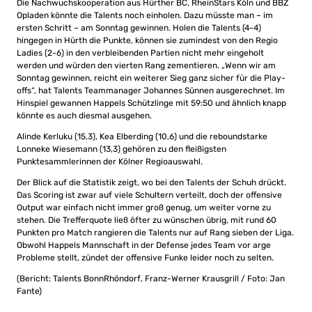
Die Nachwuchskooperation aus Hürther BC, RheinStars Köln und BBZ
Opladen könnte die Talents noch einholen. Dazu müsste man – im
ersten Schritt – am Sonntag gewinnen. Holen die Talents (4-4)
hingegen in Hürth die Punkte, können sie zumindest von den Regio
Ladies (2-6) in den verbleibenden Partien nicht mehr eingeholt
werden und würden den vierten Rang zementieren. „Wenn wir am
Sonntag gewinnen, reicht ein weiterer Sieg ganz sicher für die Play-
offs“, hat Talents Teammanager Johannes Sünnen ausgerechnet. Im
Hinspiel gewannen Happels Schützlinge mit 59:50 und ähnlich knapp
könnte es auch diesmal ausgehen.
Alinde Kerluku (15,3), Kea Elberding (10,6) und die reboundstarke
Lonneke Wiesemann (13,3) gehören zu den fleißigsten
Punktesammlerinnen der Kölner Regioauswahl.
Der Blick auf die Statistik zeigt, wo bei den Talents der Schuh drückt.
Das Scoring ist zwar auf viele Schultern verteilt, doch der offensive
Output war einfach nicht immer groß genug, um weiter vorne zu
stehen. Die Trefferquote ließ öfter zu wünschen übrig, mit rund 60
Punkten pro Match rangieren die Talents nur auf Rang sieben der Liga.
Obwohl Happels Mannschaft in der Defense jedes Team vor arge
Probleme stellt, zündet der offensive Funke leider noch zu selten.
(Bericht: Talents BonnRhöndorf, Franz-Werner Krausgrill / Foto: Jan
Fante)