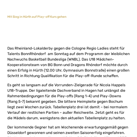
Mit Sieg in Hürth auf Play-off Kurs gehen
Das Rheinland-Lokalderby gegen die Cologne Regio Ladies steht für
Talents BonnRhöndorf am Sonntag auf dem Programm der Weiblichen
Nachwuchs Basketball Bundesliga (WNBL). Das U18 Mädchen-
Kooperationsteam von BG Bonn und Dragons Rhöndorf möchte durch
einen Erfolg in Hürth (12.00 Uhr, Gymnasium Bonnstraße) einen großen
Schritt in Richtung Qualifikation für die Play-off-Runde schaffen.
Es geht so langsam auf die Vorrunden-Zielgerade für Nicola Happels
U18-Truppe. Der ligaleitende Dachverband in Hagen hat unlängst die
Rahmenbedingungen für die Play-offs (Rang 1-4) und Play-Downs
(Rang 5-7) bekannt gegeben. Die bittere Heimpleite gegen Bochum
liegt zwei Wochen zurück. Tabellenplatz drei ist damit – bei normalem
Verlauf der restlichen Partien – außer Reichweite. Jetzt geht es für
die Mädels darum, wenigstens den aktuellen Tabellenplatz zu halten.
Der kommende Gegner hat am Wochenende erwartungsgemäß gegen
Düsseldorf gewonnen und seinen zweiten Saisonerfolg eingefahren.