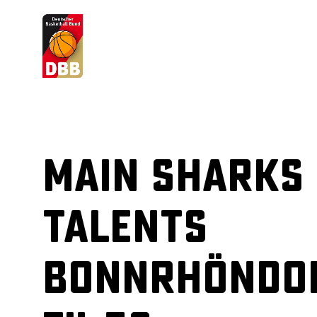
Suchvorschläge
Lorem Ipsum
Dolor Sit
Amet Valputo
Main Sharks 
Talents
BonnRhöndo