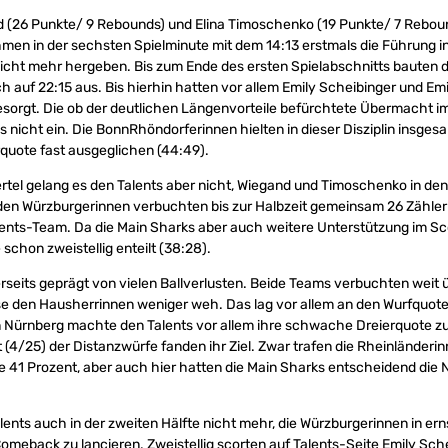
d (26 Punkte/ 9 Rebounds) und Elina Timoschenko (19 Punkte/ 7 Rebou
en in der sechsten Spielminute mit dem 14:13 erstmals die Führung in
nicht mehr hergeben. Bis zum Ende des ersten Spielabschnitts bauten 
 auf 22:15 aus. Bis hierhin hatten vor allem Emily Scheibinger und Emil
esorgt. Die ob der deutlichen Längenvorteile befürchtete Übermacht i
ngs nicht ein. Die BonnRhöndorferinnen hielten in dieser Disziplin insg
erquote fast ausgeglichen (44:49).
rtel gelang es den Talents aber nicht, Wiegand und Timoschenko in den 
en Würzburgerinnen verbuchten bis zur Halbzeit gemeinsam 26 Zähler 
lents-Team. Da die Main Sharks aber auch weitere Unterstützung im S
schon zweistellig enteilt (38:28).
erseits geprägt von vielen Ballverlusten. Beide Teams verbuchten weit 
ese den Hausherrinnen weniger weh. Das lag vor allem an den Wurfquote
n Nürnberg machte den Talents vor allem ihre schwache Dreierquote z
t (4/25) der Distanzwürfe fanden ihr Ziel. Zwar trafen die Rheinländer
e 41 Prozent, aber auch hier hatten die Main Sharks entscheidend die 
lents auch in der zweiten Hälfte nicht mehr, die Würzburgerinnen in er
Comeback zu lancieren. Zweistellig scorten auf Talents-Seite Emily Sche