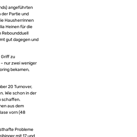
nds) angeführten
 der Partie und
die Hausherrinnen
ia Heinen für die
m Reboundduell
esamt gut dagegen und
Griff zu
– nur zwei weniger
coring bekamen,
über 20 Turnover,
n. Wie schon in der
u schaffen.
innen aus dem
Nase vorn (48
nsthafte Probleme
ibinger mit 17 und