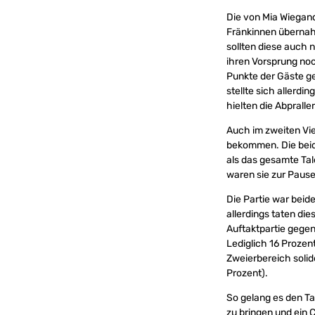
Die von Mia Wiegan
Fränkinnen übernahm
sollten diese auch 
ihren Vorsprung noch
Punkte der Gäste g
stellte sich allerdi
hielten die Abprall
Auch im zweiten Vie
bekommen. Die beid
als das gesamte Ta
waren sie zur Pause 
Die Partie war beid
allerdings taten di
Auftaktpartie gege
Lediglich 16 Prozen
Zweierbereich solid
Prozent).
So gelang es den Ta
zu bringen und ein 