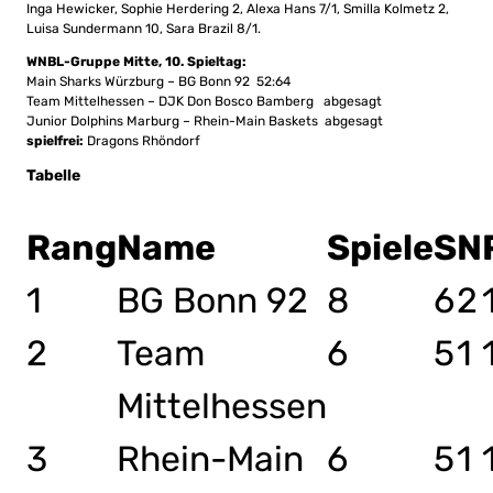
Inga Hewicker, Sophie Herdering 2, Alexa Hans 7/1, Smilla Kolmetz 2,
Luisa Sundermann 10, Sara Brazil 8/1.
WNBL-Gruppe Mitte, 10. Spieltag:
Main Sharks Würzburg – BG Bonn 92 52:64
Team Mittelhessen – DJK Don Bosco Bamberg abgesagt
Junior Dolphins Marburg – Rhein-Main Baskets abgesagt
spielfrei:
Dragons Rhöndorf
Tabelle
Rang
Name
Spiele
S
N
1
BG Bonn 92
8
6
2
2
Team
6
5
1
Mittelhessen
3
Rhein-Main
6
5
1