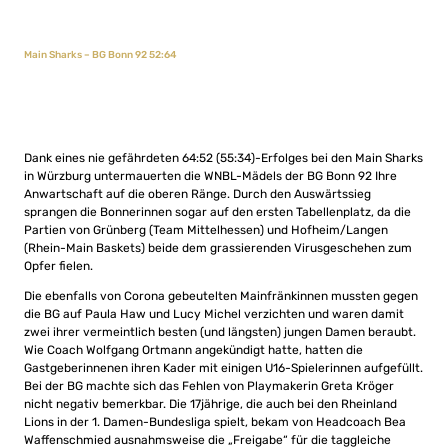
Main Sharks – BG Bonn 92 52:64
Dank eines nie gefährdeten 64:52 (55:34)-Erfolges bei den Main Sharks
in Würzburg untermauerten die WNBL-Mädels der BG Bonn 92 Ihre
Anwartschaft auf die oberen Ränge. Durch den Auswärtssieg
sprangen die Bonnerinnen sogar auf den ersten Tabellenplatz, da die
Partien von Grünberg (Team Mittelhessen) und Hofheim/Langen
(Rhein-Main Baskets) beide dem grassierenden Virusgeschehen zum
Opfer fielen.
Die ebenfalls von Corona gebeutelten Mainfränkinnen mussten gegen
die BG auf Paula Haw und Lucy Michel verzichten und waren damit
zwei ihrer vermeintlich besten (und längsten) jungen Damen beraubt.
Wie Coach Wolfgang Ortmann angekündigt hatte, hatten die
Gastgeberinnenen ihren Kader mit einigen U16-Spielerinnen aufgefüllt.
Bei der BG machte sich das Fehlen von Playmakerin Greta Kröger
nicht negativ bemerkbar. Die 17jährige, die auch bei den Rheinland
Lions in der 1. Damen-Bundesliga spielt, bekam von Headcoach Bea
Waffenschmied ausnahmsweise die „Freigabe“ für die taggleiche