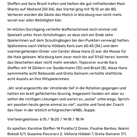
Steffen und Sara Brazil trafen und hielten die gut mithaltenden Main
Sharks auf Abstand (50:34), das Viertel ging mit 15:12 an die BG.
Verlieren würden die Gäste das Match in Würzburg nun nicht mehr,
soviel war allen Beteiligten klar.
Im letzten Durchgang verteilte Waffenschmied noch einmal viel
Spielzeit unter ihren Schützlingen, so dass sich am Ende zehn
Spielerinnen auf dem Scoutingbogen bei den Punkten verewigt hatten.
Spätestens nach Viktoria Höbbels Korb zum 60:43 (34.) und dem
voerhergehenden Dreier von Center Alexa Hans (!) war die Messe für
die Haie gelesen. Würzburg kam zwar noch bis auf 51:62 heran, konnte
das Geschehen aber nicht mehr wenden. Topscorer wurde Karo
Steffen mit 14 Zählern vor Sundermann (10) und Brazil (8). Alexa Hans
sammmelte acht Rebounds und Greta Gomann verteilte stattliche
acht Assists an ihre Mitspielerinnen.
„Wir sind angesichts der Umstände tief in die Rotation gegangen und
hatten ein breit gefächertes Scoring. Insgesamt fanden wir aber zu
selten die richtigen Lösungen und waren zu „sozial“ unterwegs. Sprich:
wir passten heute gerne einmal zu viel“, suchte und fand der Coach
das Haar in der letzlich erfolgreichen WNBL-Suppe.
Viertelergebnisse: 6:15 / 16:20 / 14:18 / 18:14
Es spielten: Karoline Steffen 14 Punkte/2 Dreier, Pauline Bantes, Noémi
Bokodi 5/1, Susanna Pecoraro 2, Viktoria Höbbel 7, Greta Gomann 7/1,