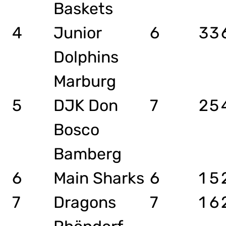
Baskets
4
Junior
6
3
3
Dolphins
Marburg
5
DJK Don
7
2
5
Bosco
Bamberg
6
Main Sharks
6
1
5
7
Dragons
7
1
6