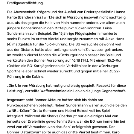
Erstligaverpflichtung.
Die Abwesenheit Krögers und der Ausfall von Dreierspezialistin Hanna
Fante (Bänderanriss) wirkte sich in Würzburg insoweit nicht nachteilig
aus, als das gegen die Haie von Main nunmehr andere, vor allem auch
jüngere Bonnerinnen in den Mittelpunkt rücken konnten. Luisa
Sundermann zum Beispiel. Die 15jährige Flügelspielerin markierte
sechs Punkte im ersten Viertel und sorgte zusammen mit Alexa Hans
(4) maßgeblich für die 15:6-Führung. Die BG versuchte gewohnt viel
aus der Distanz, hatte aber anfangs noch kein Zielwasser getrunken.
Im zweiten Viertel fanden die Würzburgerinnen besser ins Spiel und
verkürzten den Bonner Vorsprung auf 16:18 (14.). Mit einem 15:2-Run
rückten die BG-Korbjägerinnen die Verhältnisse in der Würzburger
Sporthalle aber schnell wieder zurecht und gingen mit einer 35:22-
Führung in die Kabine.
„Die U16 von Würzburg hat mutig und bissig gespielt, Respekt für diese
Leistung“, verteilte Waffenschmied ein Lob an die junge Gegnerschaft.
Insgesamt acht Bonner Akteure hatten sich bis dahin am
Punktegeschehen beteiligt. Neben Sundermann waren auch die beiden
„WNBL-Küken“ Greta Gomann und Noémi Bokodi voll ins Spiel
integriert. Während die Sharks überhaupt nur ein einziges Mal von
jenseits der Dreierlinie geworfen hatten, war die BG nun immerhin bei
zwei von elf Versuchen „von draußen“ erfolgreich gewesen. Der
Bonner Distanzwurf sollte auch das dritte Viertel bestimmen. Karo