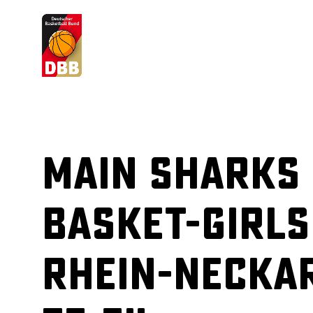
Suchvorschläge
Lorem Ipsum
Dolor Sit
Amet Valputo
Main Sharks 
Basket-Girls
Rhein-Necka