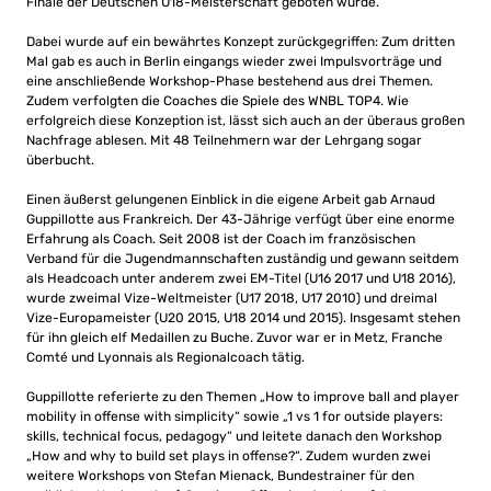
Finale der Deutschen U18-Meisterschaft geboten wurde.
Dabei wurde auf ein bewährtes Konzept zurückgegriffen: Zum dritten
Mal gab es auch in Berlin eingangs wieder zwei Impulsvorträge und
eine anschließende Workshop-Phase bestehend aus drei Themen.
Zudem verfolgten die Coaches die Spiele des WNBL TOP4. Wie
erfolgreich diese Konzeption ist, lässt sich auch an der überaus großen
Nachfrage ablesen. Mit 48 Teilnehmern war der Lehrgang sogar
überbucht.
Einen äußerst gelungenen Einblick in die eigene Arbeit gab Arnaud
Guppillotte aus Frankreich. Der 43-Jährige verfügt über eine enorme
Erfahrung als Coach. Seit 2008 ist der Coach im französischen
Verband für die Jugendmannschaften zuständig und gewann seitdem
als Headcoach unter anderem zwei EM-Titel (U16 2017 und U18 2016),
wurde zweimal Vize-Weltmeister (U17 2018, U17 2010) und dreimal
Vize-Europameister (U20 2015, U18 2014 und 2015). Insgesamt stehen
für ihn gleich elf Medaillen zu Buche. Zuvor war er in Metz, Franche
Comté und Lyonnais als Regionalcoach tätig.
Guppillotte referierte zu den Themen „How to improve ball and player
mobility in offense with simplicity“ sowie „1 vs 1 for outside players:
skills, technical focus, pedagogy“ und leitete danach den Workshop
„How and why to build set plays in offense?“. Zudem wurden zwei
weitere Workshops von Stefan Mienack, Bundestrainer für den