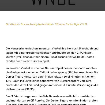
Girls Baskets Braunschweig-Wolfenbüttel – TG Neuss Junior Tigers 76:72
Die Neusserinnen legten im ersten Viertel ihre Nervosität nicht ab und
lagen mit einer grottenschlechten Wurfquote bei den 2-Punkten-
Würfen (11%) doch nur mit einem Punkt zurück (14:13). Beide Teams
fanden noch nicht zu ihrem Spiel.
Im zweiten Viertel wurde das Neusser Spiel besser, dennoch konnten
die Gastgeberinnen einen 7-Punkte-Vorsprung (18.) herausspielen. Die
Junior Tigers konterten dann in den letzten zwei Minuten mit einem
10:0-Lauf, inklusive eines sehenswerten Buzzerbeaters von kurz
hinter der Mittellinie, und gingen mit einem 3-Punkte-Vorsprung in die
Halbzeitpause (32:35).
Das 3. Viertel begannen die Girls Baskets wesentlich konzentrierter
und markierten zwölf Punkte. Die Junior Tigers konnten in den ersten
fünf Minuten nur drei 2-Punkte-Würfe im gegnerischen Korb