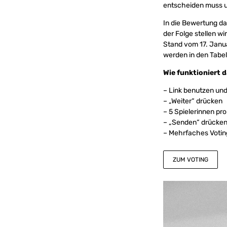
entscheiden muss u
In die Bewertung da
der Folge stellen w
Stand vom 17. Janua
werden in den Tabel
Wie funktioniert 
– Link benutzen un
– „Weiter“ drücken
– 5 Spielerinnen pr
– „Senden“ drücke
– Mehrfaches Votin
ZUM VOTING