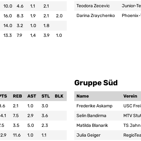
Teodora Zecevic
Junior-T
10.0
4.6
1.1
2.1
Darina Zraychenko
Phoenix
16.0
8.3
1.9
2.1
2.0
14.0
3.2
1.0
1.8
13.3
7.9
1,4
3.9
1.0
Gruppe Süd
PTS
REB
AST
STL
BLK
Name
Verein
8.6
2.1
1.0
3.0
Frederike Askamp
USC Frei
14.1
7.5
2.9
3.6
Selin Bandirma
MTV Stut
7.5
3.5
5.0
2.3
Matilda Blanarik
TS Jahn
12.9
11.6
1.0
1.1
Julia Geiger
RegioTea