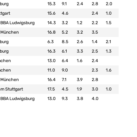
burg
15.3
9.1
2.4
2.8
2.0
tgart
15.6
4.6
2.4
1.0
 BBA Ludwigsburg
14.3
3.2
1.2
2.2
1.5
 München
16.8
5.2
3.2
3.5
burg
6.3
8.5
2.6
1.4
2.1
burg
16.3
6.1
3.3
2.5
1.3
nchen
13.0
6.4
1.6
2.4
nchen
11.0
9.0
2.3
1.6
 München
16.4
7.1
3.9
2.8
m Stuttgart
17.5
4.5
1.9
3.0
1.0
 BBA Ludwigsburg
13.0
9.3
3.8
4.0