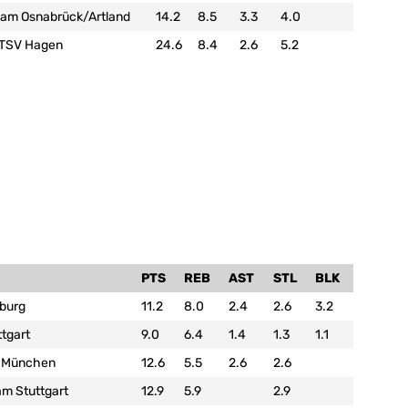
eam Osnabrück/Artland
14.2
8.5
3.3
4.0
-TSV Hagen
24.6
8.4
2.6
5.2
PTS
REB
AST
STL
BLK
burg
11.2
8.0
2.4
2.6
3.2
tgart
9.0
6.4
1.4
1.3
1.1
 München
12.6
5.5
2.6
2.6
m Stuttgart
12.9
5.9
2.9