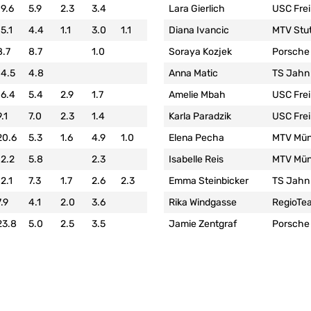
19.6
5.9
2.3
3.4
Lara Gierlich
USC Frei
15.1
4.4
1.1
3.0
1.1
Diana Ivancic
MTV Stut
8.7
8.7
1.0
Soraya Kozjek
Porsche
14.5
4.8
Anna Matic
TS Jahn
16.4
5.4
2.9
1.7
Amelie Mbah
USC Frei
9.1
7.0
2.3
1.4
Karla Paradzik
USC Frei
20.6
5.3
1.6
4.9
1.0
Elena Pecha
MTV Mü
12.2
5.8
2.3
Isabelle Reis
MTV Mü
12.1
7.3
1.7
2.6
2.3
Emma Steinbicker
TS Jahn
7.9
4.1
2.0
3.6
Rika Windgasse
RegioTea
23.8
5.0
2.5
3.5
Jamie Zentgraf
Porsche