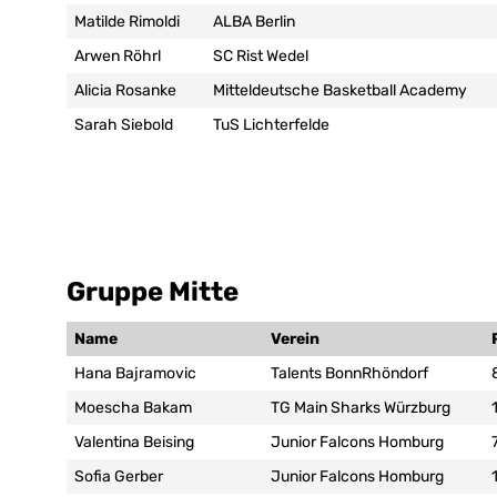
Matilde Rimoldi
ALBA Berlin
Arwen Röhrl
SC Rist Wedel
Alicia Rosanke
Mitteldeutsche Basketball Academy
Sarah Siebold
TuS Lichterfelde
Gruppe Mitte
Name
Verein
Hana Bajramovic
Talents BonnRhöndorf
Moescha Bakam
TG Main Sharks Würzburg
Valentina Beising
Junior Falcons Homburg
Sofia Gerber
Junior Falcons Homburg