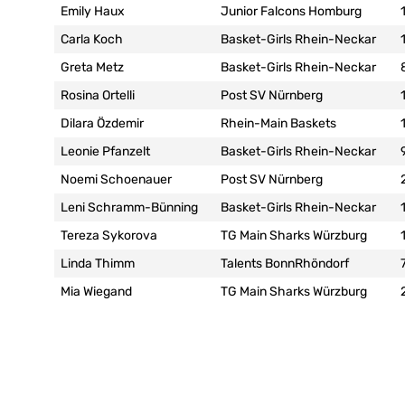
Emily Haux
Junior Falcons Homburg
Carla Koch
Basket-Girls Rhein-Neckar
Greta Metz
Basket-Girls Rhein-Neckar
Rosina Ortelli
Post SV Nürnberg
Dilara Özdemir
Rhein-Main Baskets
Leonie Pfanzelt
Basket-Girls Rhein-Neckar
Noemi Schoenauer
Post SV Nürnberg
Leni Schramm-Bünning
Basket-Girls Rhein-Neckar
Tereza Sykorova
TG Main Sharks Würzburg
Linda Thimm
Talents BonnRhöndorf
Mia Wiegand
TG Main Sharks Würzburg