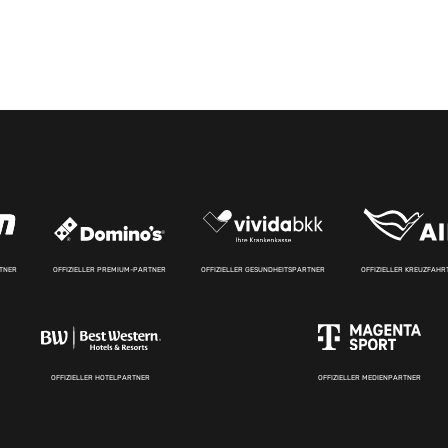
RTNER
OFFIZIELLER PREMIUM-PARTNER
OFFIZIELLER GESUNDHEITSPARTNER
OFFIZIELLER KREUZFAH
OFFIZIELLER HOTELPARTNER
OFFIZIELLER MEDIENPARTNER