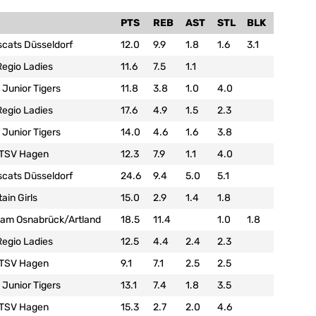
PTS
REB
AST
STL
BLK
scats Düsseldorf
12.0
9.9
1.8
1.6
3.1
Regio Ladies
11.6
7.5
1.1
Junior Tigers
11.8
3.8
1.0
4.0
Regio Ladies
17.6
4.9
1.5
2.3
Junior Tigers
14.0
4.6
1.6
3.8
-TSV Hagen
12.3
7.9
1.1
4.0
scats Düsseldorf
24.6
9.4
5.0
5.1
ain Girls
15.0
2.9
1.4
1.8
eam Osnabrück/Artland
18.5
11.4
1.0
1.8
Regio Ladies
12.5
4.4
2.4
2.3
-TSV Hagen
9.1
7.1
2.5
2.5
Junior Tigers
13.1
7.4
1.8
3.5
-TSV Hagen
15.3
2.7
2.0
4.6