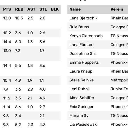
PTS
REB
AST
STL
BLK
Name
Verein
13.0
10.3
2.5
2.0
Lena Bjeltschik
Rhein Ba
Jule Bruns
Cologne 
10.2
3.6
1.0
2.6
Kenya Clarenbach
TG Neuss 
14.4
6.0
1.3
3.6
Lana Förster
Cologne 
13.0
7.2
1.7
Josephine Gils
TG Neuss 
Emma Huppertz
Phoenix
14.4
5.6
1.8
3.6
Laura Knaup
Rhein Ba
Stella Reinike
Metropolit
10.4
4.9
1.9
1.1
Leni Ruholl
Junior-T
7.9
3.6
2.9
4.0
Alma Schiffer
Cologne 
11.6
3.3
2.1
4.9
Enie Springer
Phoenix
11.4
6.6
1.0
2.7
Mariam Sy
TG Neuss 
9.6
3.4
2.1
Lia Wasielewski
Phoenix
9.3
5.2
2.3
4.3