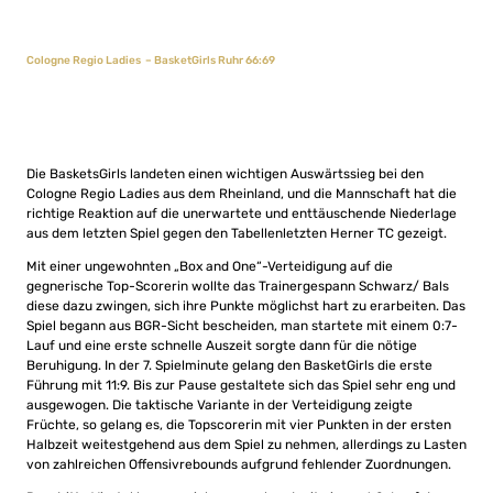
Cologne Regio Ladies – BasketGirls Ruhr 66:69
Die BasketsGirls landeten einen wichtigen Auswärtssieg bei den
Cologne Regio Ladies aus dem Rheinland, und die Mannschaft hat die
richtige Reaktion auf die unerwartete und enttäuschende Niederlage
aus dem letzten Spiel gegen den Tabellenletzten Herner TC gezeigt.
Mit einer ungewohnten „Box and One“-Verteidigung auf die
gegnerische Top-Scorerin wollte das Trainergespann Schwarz/ Bals
diese dazu zwingen, sich ihre Punkte möglichst hart zu erarbeiten. Das
Spiel begann aus BGR-Sicht bescheiden, man startete mit einem 0:7-
Lauf und eine erste schnelle Auszeit sorgte dann für die nötige
Beruhigung. In der 7. Spielminute gelang den BasketGirls die erste
Führung mit 11:9. Bis zur Pause gestaltete sich das Spiel sehr eng und
ausgewogen. Die taktische Variante in der Verteidigung zeigte
Früchte, so gelang es, die Topscorerin mit vier Punkten in der ersten
Halbzeit weitestgehend aus dem Spiel zu nehmen, allerdings zu Lasten
von zahlreichen Offensivrebounds aufgrund fehlender Zuordnungen.