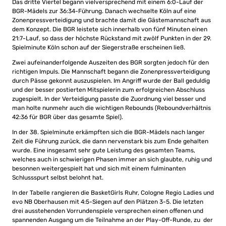
Das dritte Viertel begann vielversprechend mit einem 6:0-Lauf der
BGR-Mädels zur 36:34-Führung. Danach wechselte Köln auf eine
Zonenpressverteidigung und brachte damit die Gästemannschaft aus
dem Konzept. Die BGR leistete sich innerhalb von fünf Minuten einen
21:7-Lauf, so dass der höchste Rückstand mit zwölf Punkten in der 29.
Spielminute Köln schon auf der Siegerstraße erscheinen ließ.
Zwei aufeinanderfolgende Auszeiten des BGR sorgten jedoch für den
richtigen Impuls. Die Mannschaft begann die Zonenpressverteidigung
durch Pässe gekonnt auszuspielen. Im Angriff wurde der Ball geduldig
und der besser postierten Mitspielerin zum erfolgreichen Abschluss
zugespielt. In der Verteidigung passte die Zuordnung viel besser und
man holte nunmehr auch die wichtigen Rebounds (Reboundverhältnis
42:36 für BGR über das gesamte Spiel).
In der 38. Spielminute erkämpften sich die BGR-Mädels nach langer
Zeit die Führung zurück, die dann nervenstark bis zum Ende gehalten
wurde. Eine insgesamt sehr gute Leistung des gesamten Teams,
welches auch in schwierigen Phasen immer an sich glaubte, ruhig und
besonnen weitergespielt hat und sich mit einem fulminanten
Schlussspurt selbst belohnt hat.
In der Tabelle rangieren die BasketGirls Ruhr, Cologne Regio Ladies und
evo NB Oberhausen mit 4:5-Siegen auf den Plätzen 3-5. Die letzten
drei ausstehenden Vorrundenspiele versprechen einen offenen und
spannenden Ausgang um die Teilnahme an der Play-Off-Runde, zu der