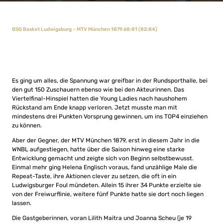
BSG Basket Ludwigsburg – MTV München 1879 68:81 (82:84)
Es ging um alles, die Spannung war greifbar in der Rundsporthalle, bei
den gut 150 Zuschauern ebenso wie bei den Akteurinnen. Das
Viertelfinal-Hinspiel hatten die Young Ladies nach haushohem
Rückstand am Ende knapp verloren. Jetzt musste man mit
mindestens drei Punkten Vorsprung gewinnen, um ins TOP4 einziehen
zu können.
Aber der Gegner, der MTV München 1879, erst in diesem Jahr in die
WNBL aufgestiegen, hatte über die Saison hinweg eine starke
Entwicklung gemacht und zeigte sich von Beginn selbstbewusst.
Einmal mehr ging Helena Englisch voraus, fand unzählige Male die
Repeat-Taste, ihre Aktionen clever zu setzen, die oft in ein
Ludwigsburger Foul mündeten. Allein 15 ihrer 34 Punkte erzielte sie
von der Freiwurflinie, weitere fünf Punkte hatte sie dort noch liegen
lassen.
Die Gastgeberinnen, voran Lilith Maitra und Joanna Scheu (je 19