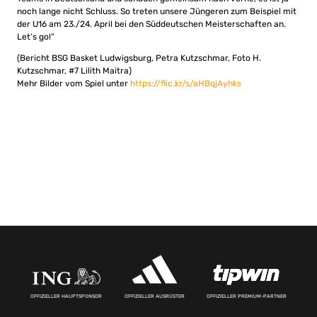
noch lange nicht Schluss. So treten unsere Jüngeren zum Beispiel mit
der U16 am 23./24. April bei den Süddeutschen Meisterschaften an.
Let’s go!”
(Bericht BSG Basket Ludwigsburg, Petra Kutzschmar, Foto H.
Kutzschmar, #7 Lilith Maitra)
Mehr Bilder vom Spiel unter
https://flic.kr/s/aHBqjAyhks
OFFIZIELLER HAUPTSPONSOR
OFFIZIELLER AUSRÜSTER
OFFIZIELLER PREMIUM-PARTNER