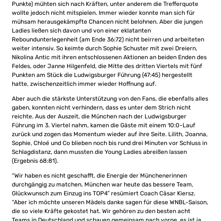
Punkte) mühten sich nach Kräften, unter anderem die Trefferquote
wollte jedoch nicht mitspielen. Immer wieder konnte man sich für
mühsam herausgekämpfte Chancen nicht belohnen. Aber die jungen
Ladies ließen sich davon und von einer eklatanten
Reboundunterlegenheit (am Ende 36:72) nicht beirren und arbeiteten
weiter intensiv. So keimte durch Sophie Schuster mit zwei Dreiern,
Nikolina Antic mit ihren entschlossenen Aktionen an beiden Enden des
Feldes, oder Janne Hilgenfeld, die Mitte des dritten Viertels mit fünf
Punkten am Stück die Ludwigsburger Führung (47:45) hergestellt
hatte, zwischenzeitlich immer wieder Hoffnung auf.
Aber auch die stärkste Unterstützung von den Fans, die ebenfalls alles
gaben, konnten nicht verhindern, dass es unter dem Strich nicht
reichte. Aus der Auszeit, die München nach der Ludwigsburger
Führung im 3. Viertel nahm, kamen die Gäste mit einem 10:0-Lauf
zurück und zogen das Momentum wieder auf ihre Seite. Lilith, Joanna,
Sophie, Chloé und Co blieben noch bis rund drei Minuten vor Schluss in
Schlagdistanz, dann mussten die Young Ladies abreißen lassen
(Ergebnis 68:81).
“Wir haben es nicht geschafft, die Energie der Münchenerinnen
durchgängig zu matchen, München war heute das bessere Team,
Glückwunsch zum Einzug ins TOP4″ resümiert Coach Cäsar Kiersz.
“Aber ich möchte unseren Mädels danke sagen für diese WNBL-Saison,
die so viele Kräfte gekostet hat. Wir gehören zu den besten acht
Teams in Deutschland und schauen gemeinsam nach vorne, es ist ja