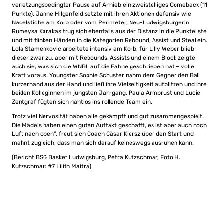
verletzungsbedingter Pause auf Anhieb ein zweistelliges Comeback (11
Punkte). Janne Hilgenfeld setzte mit ihren Aktionen defensiv wie
Nadelstiche am Korb oder vom Perimeter, Neu-Ludwigsburgerin
Rumeysa Karakas trug sich ebenfalls aus der Distanz in die Punkteliste
und mit flinken Händen in die Kategorien Rebound, Assist und Steal ein.
Lola Stamenkovic arbeitete intensiv am Korb, für Lilly Weber blieb
dieser zwar zu, aber mit Rebounds, Assists und einem Block zeigte
auch sie, was sich die WNBL auf die Fahne geschrieben hat – volle
Kraft voraus. Youngster Sophie Schuster nahm dem Gegner den Ball
kurzerhand aus der Hand und ließ ihre Vielseitigkeit aufblitzen und ihre
beiden Kolleginnen im jüngsten Jahrgang, Paula Armbrust und Lucie
Zentgraf fügten sich nahtlos ins rollende Team ein.
Trotz viel Nervosität haben alle gekämpft und gut zusammengespielt.
Die Mädels haben einen guten Auftakt geschafft, es ist aber auch noch
Luft nach oben“, freut sich Coach Cäsar Kiersz über den Start und
mahnt zugleich, dass man sich darauf keineswegs ausruhen kann.
(Bericht BSG Basket Ludwigsburg, Petra Kutzschmar, Foto H.
Kutzschmar: #7 Lilith Maitra)