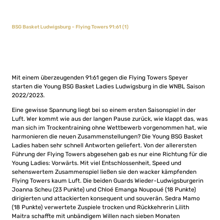
BSG Basket Ludwigsburg – Flying Towers 91:61 (1)
Mit einem überzeugenden 91:61 gegen die Flying Towers Speyer
starten die Young BSG Basket Ladies Ludwigsburg in die WNBL Saison
2022/2023.
Eine gewisse Spannung liegt bei so einem ersten Saisonspiel in der
Luft. Wer kommt wie aus der langen Pause zurück, wie klappt das, was
man sich im Trockentraining ohne Wettbewerb vorgenommen hat, wie
harmonieren die neuen Zusammenstellungen? Die Young BSG Basket
Ladies haben sehr schnell Antworten geliefert. Von der allerersten
Führung der Flying Towers abgesehen gab es nur eine Richtung für die
Young Ladies: Vorwärts. Mit viel Entschlossenheit, Speed und
sehenswertem Zusammenspiel ließen sie den wacker kämpfenden
Flying Towers kaum Luft. Die beiden Guards Wieder-Ludwigsburgerin
Joanna Scheu (23 Punkte) und Chloé Emanga Noupoué (18 Punkte)
dirigierten und attackierten konsequent und souverän. Sedra Mamo
(18 Punkte) verwertete Zuspiele trocken und Rückkehrerin Lilith
Maitra schaffte mit unbändigem Willen nach sieben Monaten