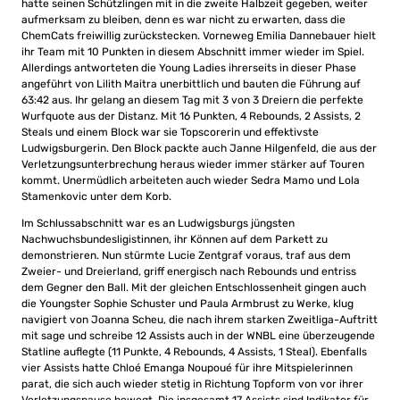
hatte seinen Schützlingen mit in die zweite Halbzeit gegeben, weiter
aufmerksam zu bleiben, denn es war nicht zu erwarten, dass die
ChemCats freiwillig zurückstecken. Vorneweg Emilia Dannebauer hielt
ihr Team mit 10 Punkten in diesem Abschnitt immer wieder im Spiel.
Allerdings antworteten die Young Ladies ihrerseits in dieser Phase
angeführt von Lilith Maitra unerbittlich und bauten die Führung auf
63:42 aus. Ihr gelang an diesem Tag mit 3 von 3 Dreiern die perfekte
Wurfquote aus der Distanz. Mit 16 Punkten, 4 Rebounds, 2 Assists, 2
Steals und einem Block war sie Topscorerin und effektivste
Ludwigsburgerin. Den Block packte auch Janne Hilgenfeld, die aus der
Verletzungsunterbrechung heraus wieder immer stärker auf Touren
kommt. Unermüdlich arbeiteten auch wieder Sedra Mamo und Lola
Stamenkovic unter dem Korb.
Im Schlussabschnitt war es an Ludwigsburgs jüngsten
Nachwuchsbundesligistinnen, ihr Können auf dem Parkett zu
demonstrieren. Nun stürmte Lucie Zentgraf voraus, traf aus dem
Zweier- und Dreierland, griff energisch nach Rebounds und entriss
dem Gegner den Ball. Mit der gleichen Entschlossenheit gingen auch
die Youngster Sophie Schuster und Paula Armbrust zu Werke, klug
navigiert von Joanna Scheu, die nach ihrem starken Zweitliga-Auftritt
mit sage und schreibe 12 Assists auch in der WNBL eine überzeugende
Statline auflegte (11 Punkte, 4 Rebounds, 4 Assists, 1 Steal). Ebenfalls
vier Assists hatte Chloé Emanga Noupoué für ihre Mitspielerinnen
parat, die sich auch wieder stetig in Richtung Topform von vor ihrer