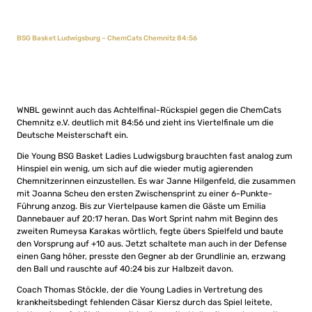
BSG Basket Ludwigsburg – ChemCats Chemnitz 84:56
WNBL gewinnt auch das Achtelfinal-Rückspiel gegen die ChemCats
Chemnitz e.V. deutlich mit 84:56 und zieht ins Viertelfinale um die
Deutsche Meisterschaft ein.
Die Young BSG Basket Ladies Ludwigsburg brauchten fast analog zum
Hinspiel ein wenig, um sich auf die wieder mutig agierenden
Chemnitzerinnen einzustellen. Es war Janne Hilgenfeld, die zusammen
mit Joanna Scheu den ersten Zwischensprint zu einer 6-Punkte-
Führung anzog. Bis zur Viertelpause kamen die Gäste um Emilia
Dannebauer auf 20:17 heran. Das Wort Sprint nahm mit Beginn des
zweiten Rumeysa Karakas wörtlich, fegte übers Spielfeld und baute
den Vorsprung auf +10 aus. Jetzt schaltete man auch in der Defense
einen Gang höher, presste den Gegner ab der Grundlinie an, erzwang
den Ball und rauschte auf 40:24 bis zur Halbzeit davon.
Coach Thomas Stöckle, der die Young Ladies in Vertretung des
krankheitsbedingt fehlenden Cäsar Kiersz durch das Spiel leitete,