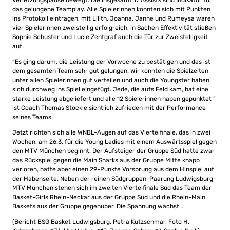
Verletzungspause bewegt. Die insgesamt 17 Assists sind Indikator für
das gelungene Teamplay. Alle Spielerinnen konnten sich mit Punkten
ins Protokoll eintragen, mit Lilith, Joanna, Janne und Rumeysa waren
vier Spielerinnen zweistellig erfolgreich, in Sachen Effektivität stießen
Sophie Schuster und Lucie Zentgraf auch die Tür zur Zweistelligkeit
auf.
“Es ging darum, die Leistung der Vorwoche zu bestätigen und das ist
dem gesamten Team sehr gut gelungen. Wir konnten die Spielzeiten
unter allen Spielerinnen gut verteilen und auch die Youngster haben
sich durchweg ins Spiel eingefügt. Jede, die aufs Feld kam, hat eine
starke Leistung abgeliefert und alle 12 Spielerinnen haben gepunktet ”
ist Coach Thomas Stöckle sichtlich zufrieden mit der Performance
seines Teams.
Jetzt richten sich alle WNBL-Augen auf das Viertelfinale, das in zwei
Wochen, am 26.3. für die Young Ladies mit einem Auswärtsspiel gegen
den MTV München beginnt. Der Aufsteiger der Gruppe Süd hatte zwar
das Rückspiel gegen die Main Sharks aus der Gruppe Mitte knapp
verloren, hatte aber einen 29-Punkte Vorsprung aus dem Hinspiel auf
der Habenseite. Neben der reinen Südgruppen-Paarung Ludwigsburg-
MTV München stehen sich im zweiten Viertelfinale Süd das Team der
Basket-Girls Rhein-Neckar aus der Gruppe Süd und die Rhein-Main
Baskets aus der Gruppe gegenüber. Die Spannung wächst…
(Bericht BSG Basket Ludwigsburg, Petra Kutzschmar, Foto H.