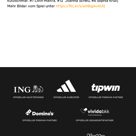
Kutzschmar. #7 Lilith Maitra, #12 Joanna Scheu, #6 Sophia Krull)
Mehr Bilder vom Spiel unter
https://flic.kr/s/aHBqjAvAUQ
OFFIZIELLER HAUPTSPONSOR
OFFIZIELLER AUSRÜSTER
OFFIZIELLER PREMIUM-PARTNER
OFFIZIELLER PREMIUM-PARTNER
OFFIZIELLER GESUNDHEITSPARTNER