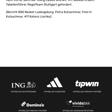
nach vorne, denn die Young Ladies sind am 19.1. auswärts beim
Tabellenführer RegioTeam Stuttgart gefordert.
(Bericht BSG Basket Ludwigsburg, Petra Kutzschmar, Foto H.
Kutzschmar, #11 Katara Lischka)
OFFIZIELLER HAUPTSPONSOR
OFFIZIELLER AUSRÜSTER
OFFIZIELLER PREMIUM-PARTNER
OFFIZIELLER PREMIUM-PARTNER
OFFIZIELLER GESUNDHEITSPARTNER