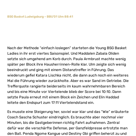
BSG Basket Ludwigsburg – BBU’01 Ulm 88:41
Nach der Methode “einfach loslegen” starteten die Young BSG Basket
Ladies in ihr erst viertes Saisonspiel. Und Maddalen Zabala Oliden
setzte sich umgehend am Korb durch. Paula Armbrust machte wenig
später per Block ihre Hausherrinnen-Rolle klar. Ulm zeigte sich wenig
beeindruckt und ging mit einem Distanztreffer in Führung. Das
wiederum gefiel Katara Lischka nicht, die dann auch noch ein weiteres
Mal die Führung wieder zurückholte. Aber es war Sand im Getriebe. Die
Trefferquote rangierte beiderseits im kaum wahrnehmbaren Bereich
und bis eine Minute vor Viertelende blieb der Score bei 10:10. Dann
setzte Paula erneut mit einem Block ein Zeichen und Elin Haddad
leitete den Endspurt zum 17:11 Viertelendstand ein.
Es musste eine Steigerung her, soviel war klar und das “Wie” erläuterte
Coach Sascha Schuster eindringlich. Es brauchte aber nochmal vier
Minuten, bis die Gastgeberinnen richtig Fahrt aufnahmen. Zentral
dafür war die verschärfte Defense, per Ganzfeldpresse ertrotzte man
den Ball. Penda Ngome Kangue und Destiny Obi griffen beherzt zu und