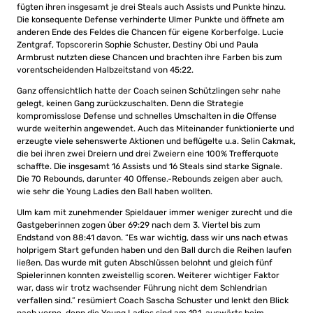
fügten ihren insgesamt je drei Steals auch Assists und Punkte hinzu.
Die konsequente Defense verhinderte Ulmer Punkte und öffnete am
anderen Ende des Feldes die Chancen für eigene Korberfolge. Lucie
Zentgraf, Topscorerin Sophie Schuster, Destiny Obi und Paula
Armbrust nutzten diese Chancen und brachten ihre Farben bis zum
vorentscheidenden Halbzeitstand von 45:22.
Ganz offensichtlich hatte der Coach seinen Schützlingen sehr nahe
gelegt, keinen Gang zurückzuschalten. Denn die Strategie
kompromisslose Defense und schnelles Umschalten in die Offense
wurde weiterhin angewendet. Auch das Miteinander funktionierte und
erzeugte viele sehenswerte Aktionen und beflügelte u.a. Selin Cakmak,
die bei ihren zwei Dreiern und drei Zweiern eine 100% Trefferquote
schaffte. Die insgesamt 16 Assists und 16 Steals sind starke Signale.
Die 70 Rebounds, darunter 40 Offense.-Rebounds zeigen aber auch,
wie sehr die Young Ladies den Ball haben wollten.
Ulm kam mit zunehmender Spieldauer immer weniger zurecht und die
Gastgeberinnen zogen über 69:29 nach dem 3. Viertel bis zum
Endstand von 88:41 davon. “Es war wichtig, dass wir uns nach etwas
holprigem Start gefunden haben und den Ball durch die Reihen laufen
ließen. Das wurde mit guten Abschlüssen belohnt und gleich fünf
Spielerinnen konnten zweistellig scoren. Weiterer wichtiger Faktor
war, dass wir trotz wachsender Führung nicht dem Schlendrian
verfallen sind.” resümiert Coach Sascha Schuster und lenkt den Blick