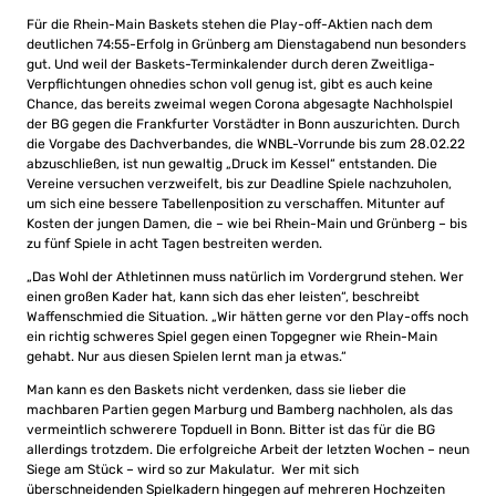
Für die Rhein-Main Baskets stehen die Play-off-Aktien nach dem
deutlichen 74:55-Erfolg in Grünberg am Dienstagabend nun besonders
gut. Und weil der Baskets-Terminkalender durch deren Zweitliga-
Verpflichtungen ohnedies schon voll genug ist, gibt es auch keine
Chance, das bereits zweimal wegen Corona abgesagte Nachholspiel
der BG gegen die Frankfurter Vorstädter in Bonn auszurichten. Durch
die Vorgabe des Dachverbandes, die WNBL-Vorrunde bis zum 28.02.22
abzuschließen, ist nun gewaltig „Druck im Kessel“ entstanden. Die
Vereine versuchen verzweifelt, bis zur Deadline Spiele nachzuholen,
um sich eine bessere Tabellenposition zu verschaffen. Mitunter auf
Kosten der jungen Damen, die – wie bei Rhein-Main und Grünberg – bis
zu fünf Spiele in acht Tagen bestreiten werden.
„Das Wohl der Athletinnen muss natürlich im Vordergrund stehen. Wer
einen großen Kader hat, kann sich das eher leisten“, beschreibt
Waffenschmied die Situation. „Wir hätten gerne vor den Play-offs noch
ein richtig schweres Spiel gegen einen Topgegner wie Rhein-Main
gehabt. Nur aus diesen Spielen lernt man ja etwas.“
Man kann es den Baskets nicht verdenken, dass sie lieber die
machbaren Partien gegen Marburg und Bamberg nachholen, als das
vermeintlich schwerere Topduell in Bonn. Bitter ist das für die BG
allerdings trotzdem. Die erfolgreiche Arbeit der letzten Wochen – neun
Siege am Stück – wird so zur Makulatur. Wer mit sich
überschneidenden Spielkadern hingegen auf mehreren Hochzeiten