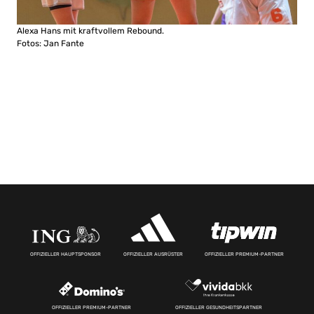
Alexa Hans mit kraftvollem Rebound.
Fotos: Jan Fante
OFFIZIELLER HAUPTSPONSOR
OFFIZIELLER AUSRÜSTER
OFFIZIELLER PREMIUM-PARTNER
OFFIZIELLER PREMIUM-PARTNER
OFFIZIELLER GESUNDHEITSPARTNER