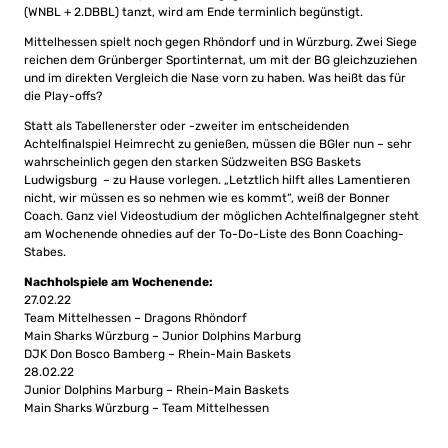
(WNBL + 2.DBBL) tanzt, wird am Ende terminlich begünstigt.
Mittelhessen spielt noch gegen Rhöndorf und in Würzburg. Zwei Siege
reichen dem Grünberger Sportinternat, um mit der BG gleichzuziehen
und im direkten Vergleich die Nase vorn zu haben. Was heißt das für
die Play-offs?
Statt als Tabellenerster oder -zweiter im entscheidenden
Achtelfinalspiel Heimrecht zu genießen, müssen die BGler nun – sehr
wahrscheinlich gegen den starken Südzweiten BSG Baskets
Ludwigsburg – zu Hause vorlegen. „Letztlich hilft alles Lamentieren
nicht, wir müssen es so nehmen wie es kommt“, weiß der Bonner
Coach. Ganz viel Videostudium der möglichen Achtelfinalgegner steht
am Wochenende ohnedies auf der To-Do-Liste des Bonn Coaching-
Stabes.
Nachholspiele am Wochenende:
27.02.22
Team Mittelhessen – Dragons Rhöndorf
Main Sharks Würzburg – Junior Dolphins Marburg
DJK Don Bosco Bamberg – Rhein-Main Baskets
28.02.22
Junior Dolphins Marburg – Rhein-Main Baskets
Main Sharks Würzburg – Team Mittelhessen