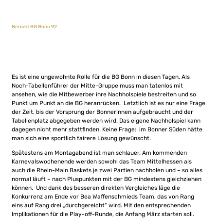
Bericht BG Bonn 92
Es ist eine ungewohnte Rolle für die BG Bonn in diesen Tagen. Als
Noch-Tabellenführer der Mitte-Gruppe muss man tatenlos mit
ansehen, wie die Mitbewerber ihre Nachholspiele bestreiten und so
Punkt um Punkt an die BG heranrücken. Letztlich ist es nur eine Frage
der Zeit, bis der Vorsprung der Bonnerinnen aufgebraucht und der
Tabellenplatz abgegeben werden wird. Das eigene Nachholspiel kann
dagegen nicht mehr stattfinden. Keine Frage: im Bonner Süden hätte
man sich eine sportlich fairere Lösung gewünscht.
Spätestens am Montagabend ist man schlauer. Am kommenden
Karnevalswochenende werden sowohl das Team Mittelhessen als
auch die Rhein-Main Baskets je zwei Partien nachholen und – so alles
normal läuft – nach Pluspunkten mit der BG mindestens gleichziehen
können. Und dank des besseren direkten Vergleiches läge die
Konkurrenz am Ende vor Bea Waffenschmieds Team, das von Rang
eins auf Rang drei „durchgereicht“ wird. Mit den entsprechenden
Implikationen für die Play-off-Runde, die Anfang März starten soll.