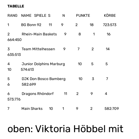
TABELLE
RANG NAME SPIELE S N PUNKTE KÖRBE
1 BG Bonn 92 11 9 2 18 723:573
2 Rhein-Main Baskets 9 8 1 16
664:450
3 Team Mittelhessen 9 7 2 14
635:513
4 Junior Dolphins Marburg 10 5 5
10 574:613
5 DJK Don Bosco Bamberg 10 3 7
6 582:699
6 Dragons Rhöndorf 11 2 9 4
573:776
7 Main Sharks 10 1 9 2 582:709
oben: Viktoria Höbbel mit