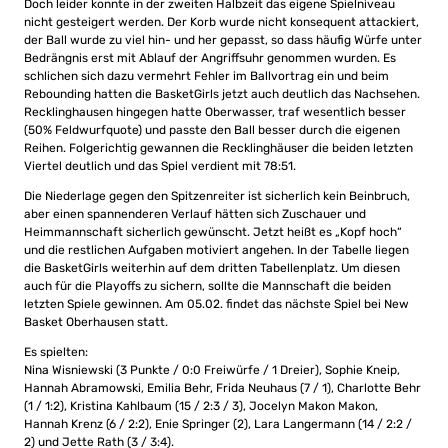
Doch leider konnte in der zweiten Halbzeit das eigene Spielniveau
nicht gesteigert werden. Der Korb wurde nicht konsequent attackiert,
der Ball wurde zu viel hin- und her gepasst, so dass häufig Würfe unter
Bedrängnis erst mit Ablauf der Angriffsuhr genommen wurden. Es
schlichen sich dazu vermehrt Fehler im Ballvortrag ein und beim
Rebounding hatten die BasketGirls jetzt auch deutlich das Nachsehen.
Recklinghausen hingegen hatte Oberwasser, traf wesentlich besser
(50% Feldwurfquote) und passte den Ball besser durch die eigenen
Reihen. Folgerichtig gewannen die Recklinghäuser die beiden letzten
Viertel deutlich und das Spiel verdient mit 78:51.
Die Niederlage gegen den Spitzenreiter ist sicherlich kein Beinbruch,
aber einen spannenderen Verlauf hätten sich Zuschauer und
Heimmannschaft sicherlich gewünscht. Jetzt heißt es „Kopf hoch“
und die restlichen Aufgaben motiviert angehen. In der Tabelle liegen
die BasketGirls weiterhin auf dem dritten Tabellenplatz. Um diesen
auch für die Playoffs zu sichern, sollte die Mannschaft die beiden
letzten Spiele gewinnen. Am 05.02. findet das nächste Spiel bei New
Basket Oberhausen statt.
Es spielten:
Nina Wisniewski (3 Punkte / 0:0 Freiwürfe / 1 Dreier), Sophie Kneip,
Hannah Abramowski, Emilia Behr, Frida Neuhaus (7 / 1), Charlotte Behr
(1 / 1:2), Kristina Kahlbaum (15 / 2:3 / 3), Jocelyn Makon Makon,
Hannah Krenz (6 / 2:2), Enie Springer (2), Lara Langermann (14 / 2:2 /
2) und Jette Rath (3 / 3:4).