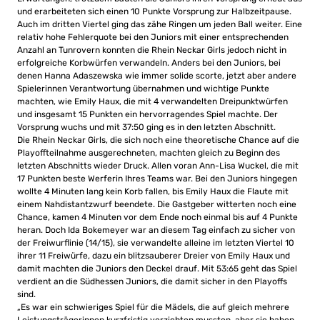
und erarbeiteten sich einen 10 Punkte Vorsprung zur Halbzeitpause.
Auch im dritten Viertel ging das zähe Ringen um jeden Ball weiter. Eine
relativ hohe Fehlerquote bei den Juniors mit einer entsprechenden
Anzahl an Tunrovern konnten die Rhein Neckar Girls jedoch nicht in
erfolgreiche Korbwürfen verwandeln. Anders bei den Juniors, bei
denen Hanna Adaszewska wie immer solide scorte, jetzt aber andere
Spielerinnen Verantwortung übernahmen und wichtige Punkte
machten, wie Emily Haux, die mit 4 verwandelten Dreipunktwürfen
und insgesamt 15 Punkten ein hervorragendes Spiel machte. Der
Vorsprung wuchs und mit 37:50 ging es in den letzten Abschnitt.
Die Rhein Neckar Girls, die sich noch eine theoretische Chance auf die
Playoffteilnahme ausgerechneten, machten gleich zu Beginn des
letzten Abschnitts wieder Druck. Allen voran Ann-Lisa Wuckel, die mit
17 Punkten beste Werferin Ihres Teams war. Bei den Juniors hingegen
wollte 4 Minuten lang kein Korb fallen, bis Emily Haux die Flaute mit
einem Nahdistantzwurf beendete. Die Gastgeber witterten noch eine
Chance, kamen 4 Minuten vor dem Ende noch einmal bis auf 4 Punkte
heran. Doch Ida Bokemeyer war an diesem Tag einfach zu sicher von
der Freiwurflinie (14/15), sie verwandelte alleine im letzten Viertel 10
ihrer 11 Freiwürfe, dazu ein blitzsauberer Dreier von Emily Haux und
damit machten die Juniors den Deckel drauf. Mit 53:65 geht das Spiel
verdient an die Südhessen Juniors, die damit sicher in den Playoffs
sind.
„Es war ein schwieriges Spiel für die Mädels, die auf gleich mehrere