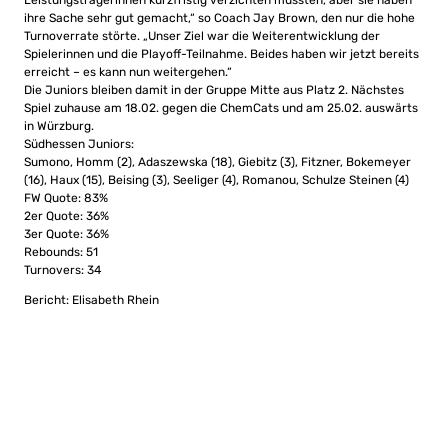
Leistungsträgerinnen kurzfristig verzichten mussten, aber sie haben
ihre Sache sehr gut gemacht,“ so Coach Jay Brown, den nur die hohe
Turnoverrate störte. „Unser Ziel war die Weiterentwicklung der
Spielerinnen und die Playoff-Teilnahme. Beides haben wir jetzt bereits
erreicht – es kann nun weitergehen.“
Die Juniors bleiben damit in der Gruppe Mitte aus Platz 2. Nächstes
Spiel zuhause am 18.02. gegen die ChemCats und am 25.02. auswärts
in Würzburg.
Südhessen Juniors:
Sumono, Homm (2), Adaszewska (18), Giebitz (3), Fitzner, Bokemeyer
(16), Haux (15), Beising (3), Seeliger (4), Romanou, Schulze Steinen (4)
FW Quote: 83%
2er Quote: 36%
3er Quote: 36%
Rebounds: 51
Turnovers: 34
Bericht: Elisabeth Rhein