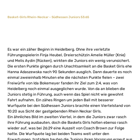
Basket-Girls Rhein-Neckar – Südhessen Juniors 53:65
Es war ein zäher Beginn in Heidelberg. Ohne ihre verletzte
Führungsspielerin Finja Heubel, Dreierschützin Amelie Müller (Knie)
und Melis Aydin (Rücken), wirkten die Juniors ein wenig verunsichert.
Die ersten Punkte gingen durch Unachtsamkeit an die Basket Girls ehe
Hanna Adaszewska nach 90 Sekunden ausglich. Dann dauerte es noch
einmal zweieinhalb Minuten ehe die nächsten Punkte fielen – zwei
Freiwürfe von Ida Bokemeyer fanden ihr Ziel zum 2:4, was von
Heidelberg noch einmal ausgeglichen wurde. Von da an blieben die
Juniors stetig in Führung, auch wenn das Spiel nicht wie gewohnt
Fahrt aufnahm. Ein zähes Ringen um jeden Ball mit besserer
Wurfquote bei den Südhessen Juniors brachte einen Viertelstand von
10:20 aus Sicht der gastgebenden Rhein Neckar Girls.
Ein ähnliches Bild im zweiten Viertel, in dem die Juniors zwar rasch
ihre Führung ausbauten, doch die Baskets Girls holten ebenso rasch
wieder auf, was bei 26:29 eine Auszeit von Coach Brown zur Folge
hatte. Die Wurfquote lag bei beiden Teams weit unter den
Erwartungen, trotzdem bauten die Juniors ihren Vorsprung erneut aus