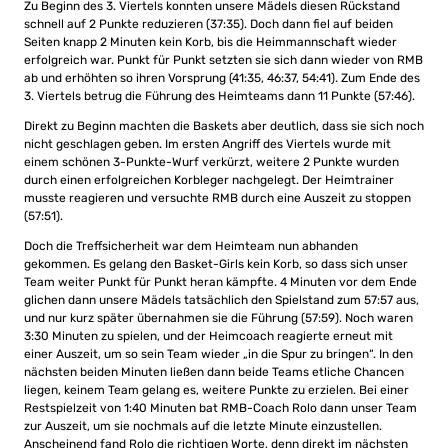
Zu Beginn des 3. Viertels konnten unsere Mädels diesen Rückstand
schnell auf 2 Punkte reduzieren (37:35). Doch dann fiel auf beiden
Seiten knapp 2 Minuten kein Korb, bis die Heimmannschaft wieder
erfolgreich war. Punkt für Punkt setzten sie sich dann wieder von RMB
ab und erhöhten so ihren Vorsprung (41:35, 46:37, 54:41). Zum Ende des
3. Viertels betrug die Führung des Heimteams dann 11 Punkte (57:46).
Direkt zu Beginn machten die Baskets aber deutlich, dass sie sich noch
nicht geschlagen geben. Im ersten Angriff des Viertels wurde mit
einem schönen 3-Punkte-Wurf verkürzt, weitere 2 Punkte wurden
durch einen erfolgreichen Korbleger nachgelegt. Der Heimtrainer
musste reagieren und versuchte RMB durch eine Auszeit zu stoppen
(57:51).
Doch die Treffsicherheit war dem Heimteam nun abhanden
gekommen. Es gelang den Basket-Girls kein Korb, so dass sich unser
Team weiter Punkt für Punkt heran kämpfte. 4 Minuten vor dem Ende
glichen dann unsere Mädels tatsächlich den Spielstand zum 57:57 aus,
und nur kurz später übernahmen sie die Führung (57:59). Noch waren
3:30 Minuten zu spielen, und der Heimcoach reagierte erneut mit
einer Auszeit, um so sein Team wieder „in die Spur zu bringen“. In den
nächsten beiden Minuten ließen dann beide Teams etliche Chancen
liegen, keinem Team gelang es, weitere Punkte zu erzielen. Bei einer
Restspielzeit von 1:40 Minuten bat RMB-Coach Rolo dann unser Team
zur Auszeit, um sie nochmals auf die letzte Minute einzustellen.
Anscheinend fand Rolo die richtigen Worte, denn direkt im nächsten