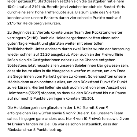
leider getäuscht. Stattdessen setzten sich die Gastgeber mit einem
10:0-Lauf auf 21:11 ab. Bereits jetzt zeichneten sich die Basket-Girls
durch eine sehr hohe Trefferquote aus. Bis zum Ende des Viertels
konnten aber unsere Baskets durch vier schnelle Punkte noch auf
21:15 für Heidelberg verkürzen.
Zu Beginn des 2. Viertels konnte unser Team den Rückstand weiter
verringern (21:18). Doch die Heidelbergerinnen hatten einen sehr
guten Tag erwischt und glänzten weiter mit einer tollen
Treffsicherheit. Unter anderem durch zwei Dreier wurde der Vorsprung
wieder schnell auf 33:20 ausgebaut. Aber auch an der Freiwurflinie
ließen sich die Gastgeberinnen nahezu keine Chance entgehen.
Spätestens jetzt musste allen unseren Spielerinnen klar gewesen sein,
dass sie heute alles in die Waagschale werfen mussten, um am Ende
als Siegerinnen vom Parkett gehen zu können. So versuchten unsere
Mädels dann auch nochmals alles, um den Rückstand Punkt für Punkt
zu verkürzen. Hierbei ließen sie sich auch nicht von einer Auszeit des
Heimteams (35:27) stoppen, so dass sie den Rückstand bis zur Pause
auf nur noch 5 Punkte verringern konnten (35:30).
Die Heidelbergerinnen glänzten in der 1. Hälfte mit 8 von 9
erfolgreichen Freiwürfen sowie 5 von 9 Dreiern. Bei unserem Team
sah es hingegen ganz anders aus. Nur 4 von 10 Freiwürfen sowie 2 von
14 Dreiern fanden ihr Ziel. Da war es schon erstaunlich, dass der
Rückstand nur 5 Punkte betrug.