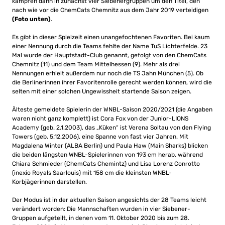
kämpfen dann in zunächst vier Siebenergruppen um den Titel, den
nach wie vor die ChemCats Chemnitz aus dem Jahr 2019 verteidigen
(Foto unten)
.
Es gibt in dieser Spielzeit einen unangefochtenen Favoriten. Bei kaum
einer Nennung durch die Teams fehlte der Name TuS Lichterfelde. 23
Mal wurde der Hauptstadt-Club genannt, gefolgt von den ChemCats
Chemnitz (11) und dem Team Mittelhessen (9). Mehr als drei
Nennungen erhielt außerdem nur noch die TS Jahn München (5). Ob
die Berlinerinnen ihrer Favoritenrolle gerecht werden können, wird die
selten mit einer solchen Ungewissheit startende Saison zeigen.
Älteste gemeldete Spielerin der WNBL-Saison 2020/2021 (die Angaben
waren nicht ganz komplett) ist Cora Fox von der Junior-LIONS
Academy (geb. 2.1.2003), das „Küken“ ist Verena Soltau von den Flying
Towers (geb. 5.12.2006), eine Spanne von fast vier Jahren. Mit
Magdalena Winter (ALBA Berlin) und Paula Haw (Main Sharks) blicken
die beiden längsten WNBL-Spielerinnen von 193 cm herab, während
Chiara Schmieder (ChemCats Chemintz) und Lisa Lorenz Conrotto
(inexio Royals Saarlouis) mit 158 cm die kleinsten WNBL-
Korbjägerinnen darstellen.
Der Modus ist in der aktuellen Saison angesichts der 28 Teams leicht
verändert worden: Die Mannschaften wurden in vier Siebener-
Gruppen aufgeteilt, in denen vom 11. Oktober 2020 bis zum 28.