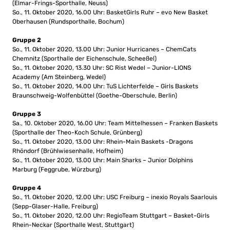
(Elmar-Frings-Sporthalle, Neuss)
So., 11. Oktober 2020, 16.00 Uhr: BasketGirls Ruhr – evo New Basket
Oberhausen (Rundsporthalle, Bochum)
Gruppe 2
So., 11. Oktober 2020, 13.00 Uhr: Junior Hurricanes – ChemCats
Chemnitz (Sporthalle der Eichenschule, Scheeßel)
So., 11. Oktober 2020, 13.30 Uhr: SC Rist Wedel – Junior-LIONS
Academy (Am Steinberg, Wedel)
So., 11. Oktober 2020, 14.00 Uhr: TuS Lichterfelde – Girls Baskets
Braunschweig-Wolfenbüttel (Goethe-Oberschule, Berlin)
Gruppe 3
Sa., 10. Oktober 2020, 16.00 Uhr: Team Mittelhessen – Franken Baskets
(Sporthalle der Theo-Koch Schule, Grünberg)
So., 11. Oktober 2020, 13.00 Uhr: Rhein-Main Baskets -Dragons
Rhöndorf (Brühlwiesenhalle, Hofheim)
So., 11. Oktober 2020, 13.00 Uhr: Main Sharks – Junior Dolphins
Marburg (Feggrube, Würzburg)
Gruppe 4
So., 11. Oktober 2020, 12.00 Uhr: USC Freiburg – inexio Royals Saarlouis
(Sepp-Glaser-Halle, Freiburg)
So., 11. Oktober 2020, 12.00 Uhr: RegioTeam Stuttgart – Basket-Girls
Rhein-Neckar (Sporthalle West, Stuttgart)