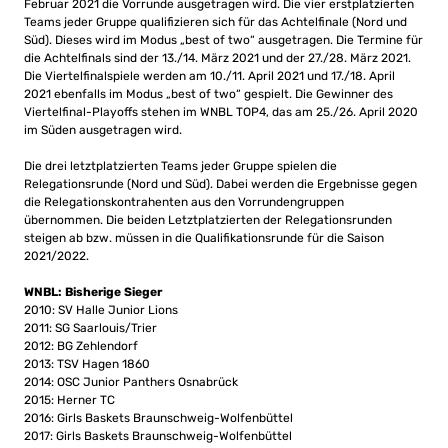
Februar 2021 die Vorrunde ausgetragen wird. Die vier erstplatzierten
Teams jeder Gruppe qualifizieren sich für das Achtelfinale (Nord und
Süd). Dieses wird im Modus „best of two“ ausgetragen. Die Termine für
die Achtelfinals sind der 13./14. März 2021 und der 27./28. März 2021.
Die Viertelfinalspiele werden am 10./11. April 2021 und 17./18. April
2021 ebenfalls im Modus „best of two“ gespielt. Die Gewinner des
Viertelfinal-Playoffs stehen im WNBL TOP4, das am 25./26. April 2020
im Süden ausgetragen wird.
Die drei letztplatzierten Teams jeder Gruppe spielen die
Relegationsrunde (Nord und Süd). Dabei werden die Ergebnisse gegen
die Relegationskontrahenten aus den Vorrundengruppen
übernommen. Die beiden Letztplatzierten der Relegationsrunden
steigen ab bzw. müssen in die Qualifikationsrunde für die Saison
2021/2022.
WNBL: Bisherige Sieger
2010: SV Halle Junior Lions
2011: SG Saarlouis/Trier
2012: BG Zehlendorf
2013: TSV Hagen 1860
2014: OSC Junior Panthers Osnabrück
2015: Herner TC
2016: Girls Baskets Braunschweig-Wolfenbüttel
2017: Girls Baskets Braunschweig-Wolfenbüttel