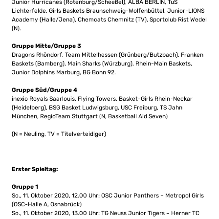
Junior Hurricanes (Rotenburg/Scheeßel), ALBA BERLIN, TuS
Lichterfelde, Girls Baskets Braunschweig-Wolfenbüttel,
Junior-LIONS
Academy
(Halle/Jena), Chemcats Chemnitz (TV), Sportclub Rist Wedel
(N).
Gruppe Mitte/Gruppe 3
Dragons Rhöndorf, Team Mittelhessen (Grünberg/Butzbach), Franken
Baskets (Bamberg), Main Sharks (Würzburg), Rhein-Main Baskets,
Junior Dolphins Marburg, BG Bonn 92.
Gruppe Süd/Gruppe 4
inexio Royals Saarlouis, Flying Towers, Basket-Girls Rhein-Neckar
(Heidelberg), BSG Basket Ludwigsburg, USC Freiburg, TS Jahn
München, RegioTeam Stuttgart (N, Basketball Aid Seven)
(N = Neuling, TV = Titelverteidiger)
Erster Spieltag:
Gruppe 1
So., 11. Oktober 2020, 12.00 Uhr: OSC Junior Panthers – Metropol Girls
(OSC-Halle A, Osnabrück)
So., 11. Oktober 2020, 13.00 Uhr: TG Neuss Junior Tigers – Herner TC