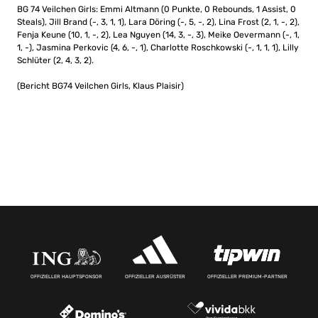
BG 74 Veilchen Girls: Emmi Altmann (0 Punkte, 0 Rebounds, 1 Assist, 0
Steals), Jill Brand (-, 3, 1, 1), Lara Döring (-, 5, -, 2), Lina Frost (2, 1, -, 2),
Fenja Keune (10, 1, -, 2), Lea Nguyen (14, 3, -, 3), Meike Oevermann (-, 1,
1, -), Jasmina Perkovic (4, 6, -, 1), Charlotte Roschkowski (-, 1, 1, 1), Lilly
Schlüter (2, 4, 3, 2).
(Bericht BG74 Veilchen Girls, Klaus Plaisir)
OFFIZIELLER HAUPTSPONSOR
OFFIZIELLER AUSRÜSTER
OFFIZIELLER PREMIUM-PARTNER