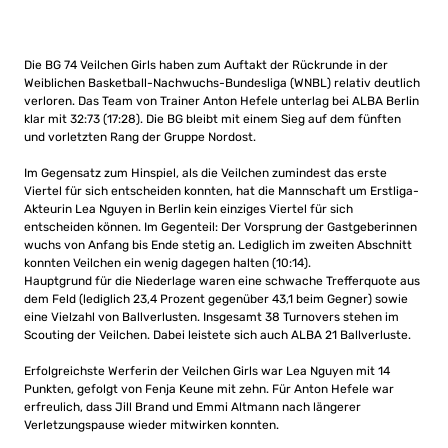
Die BG 74 Veilchen Girls haben zum Auftakt der Rückrunde in der
Weiblichen Basketball-Nachwuchs-Bundesliga (WNBL) relativ deutlich
verloren. Das Team von Trainer Anton Hefele unterlag bei ALBA Berlin
klar mit 32:73 (17:28). Die BG bleibt mit einem Sieg auf dem fünften
und vorletzten Rang der Gruppe Nordost.
Im Gegensatz zum Hinspiel, als die Veilchen zumindest das erste
Viertel für sich entscheiden konnten, hat die Mannschaft um Erstliga-
Akteurin Lea Nguyen in Berlin kein einziges Viertel für sich
entscheiden können. Im Gegenteil: Der Vorsprung der Gastgeberinnen
wuchs von Anfang bis Ende stetig an. Lediglich im zweiten Abschnitt
konnten Veilchen ein wenig dagegen halten (10:14).
Hauptgrund für die Niederlage waren eine schwache Trefferquote aus
dem Feld (lediglich 23,4 Prozent gegenüber 43,1 beim Gegner) sowie
eine Vielzahl von Ballverlusten. Insgesamt 38 Turnovers stehen im
Scouting der Veilchen. Dabei leistete sich auch ALBA 21 Ballverluste.
Erfolgreichste Werferin der Veilchen Girls war Lea Nguyen mit 14
Punkten, gefolgt von Fenja Keune mit zehn. Für Anton Hefele war
erfreulich, dass Jill Brand und Emmi Altmann nach längerer
Verletzungspause wieder mitwirken konnten.