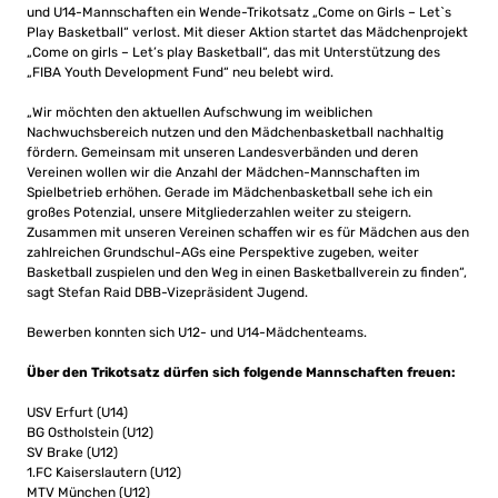
und U14-Mannschaften ein Wende-Trikotsatz „Come on Girls – Let`s
Play Basketball“ verlost. Mit dieser Aktion startet das Mädchenprojekt
„Come on girls – Let’s play Basketball“, das mit Unterstützung des
„FIBA Youth Development Fund“ neu belebt wird.
„Wir möchten den aktuellen Aufschwung im weiblichen
Nachwuchsbereich nutzen und den Mädchenbasketball nachhaltig
fördern. Gemeinsam mit unseren Landesverbänden und deren
Vereinen wollen wir die Anzahl der Mädchen-Mannschaften im
Spielbetrieb erhöhen. Gerade im Mädchenbasketball sehe ich ein
großes Potenzial, unsere Mitgliederzahlen weiter zu steigern.
Zusammen mit unseren Vereinen schaffen wir es für Mädchen aus den
zahlreichen Grundschul-AGs eine Perspektive zugeben, weiter
Basketball zuspielen und den Weg in einen Basketballverein zu finden“,
sagt Stefan Raid DBB-Vizepräsident Jugend.
Bewerben konnten sich U12- und U14-Mädchenteams.
Über den Trikotsatz dürfen sich folgende Mannschaften freuen:
USV Erfurt (U14)
BG Ostholstein (U12)
SV Brake (U12)
1.FC Kaiserslautern (U12)
MTV München (U12)