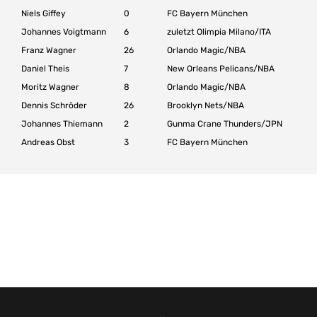
Niels Giffey
0
FC Bayern München
Johannes Voigtmann
6
zuletzt Olimpia Milano/ITA
Franz Wagner
26
Orlando Magic/NBA
Daniel Theis
7
New Orleans Pelicans/NBA
Moritz Wagner
8
Orlando Magic/NBA
Dennis Schröder
26
Brooklyn Nets/NBA
Johannes Thiemann
2
Gunma Crane Thunders/JPN
Andreas Obst
3
FC Bayern München