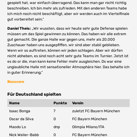
gespielt hat, war einfach überragend. Das kann man gar nicht richtig
beschreiben. Ich bin mehr als zufrieden. Mit den anderen Teams habe
ich mich noch nicht beschäftigt, aber wir werden auch im Viertelfinale
gut vorbereitet sein.“
Daniel Theis:
„Wir wussten, dass wir heute sehr gute Defense spielen
müssen um das Spiel gewinnen zu können. Das haben wir alle extrem
gut gemacht. Die ganze Halle war gegen uns, mehr als 20.000
Zuschauer haben uns ausgepfiffen, wir sind aber stabil geblieben.
Wenn wir so auftreten, können wir jeden schlagen. Aber wir dürfen
nicht abheben, es sind noch acht sehr gute Teams im Turnier. Jetzt ist
es do or die, man kann keine Fehler mehr ausgleichen. Ds war eine
unglaubliche Halle mit sensationeller Atmosphäre hier. Das behalte ich
in guter Erinnerung.“
Boxscore
Für Deutschland spielten
Name
Punkte
Verein
Isaac Bonga
7
zuletzt FC Bayern München
Oscar da Silva
0
FC Bayern München
Maodo Lo
dnp
Olimpia Milano/ITA
Nick Weiler-Babb
0
FC Bayern München