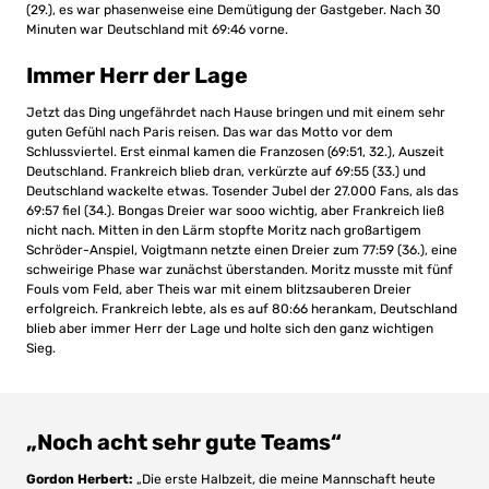
(29.), es war phasenweise eine Demütigung der Gastgeber. Nach 30
Minuten war Deutschland mit 69:46 vorne.
Immer Herr der Lage
Jetzt das Ding ungefährdet nach Hause bringen und mit einem sehr
guten Gefühl nach Paris reisen. Das war das Motto vor dem
Schlussviertel. Erst einmal kamen die Franzosen (69:51, 32.), Auszeit
Deutschland. Frankreich blieb dran, verkürzte auf 69:55 (33.) und
Deutschland wackelte etwas. Tosender Jubel der 27.000 Fans, als das
69:57 fiel (34.). Bongas Dreier war sooo wichtig, aber Frankreich ließ
nicht nach. Mitten in den Lärm stopfte Moritz nach großartigem
Schröder-Anspiel, Voigtmann netzte einen Dreier zum 77:59 (36.), eine
schweirige Phase war zunächst überstanden. Moritz musste mit fünf
Fouls vom Feld, aber Theis war mit einem blitzsauberen Dreier
erfolgreich. Frankreich lebte, als es auf 80:66 herankam, Deutschland
blieb aber immer Herr der Lage und holte sich den ganz wichtigen
Sieg.
„Noch acht sehr gute Teams“
Gordon Herbert:
„Die erste Halbzeit, die meine Mannschaft heute