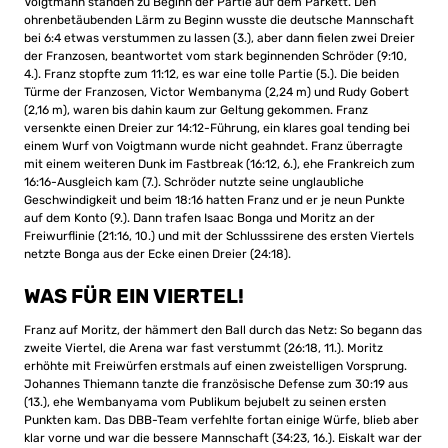
Voigtmann standen zu Beginn der Partie auf dem Parkett. Den
ohrenbetäubenden Lärm zu Beginn wusste die deutsche Mannschaft
bei 6:4 etwas verstummen zu lassen (3.), aber dann fielen zwei Dreier
der Franzosen, beantwortet vom stark beginnenden Schröder (9:10,
4.). Franz stopfte zum 11:12, es war eine tolle Partie (5.). Die beiden
Türme der Franzosen, Victor Wembanyma (2,24 m) und Rudy Gobert
(2,16 m), waren bis dahin kaum zur Geltung gekommen. Franz
versenkte einen Dreier zur 14:12-Führung, ein klares goal tending bei
einem Wurf von Voigtmann wurde nicht geahndet. Franz überragte
mit einem weiteren Dunk im Fastbreak (16:12, 6.), ehe Frankreich zum
16:16-Ausgleich kam (7.). Schröder nutzte seine unglaubliche
Geschwindigkeit und beim 18:16 hatten Franz und er je neun Punkte
auf dem Konto (9.). Dann trafen Isaac Bonga und Moritz an der
Freiwurflinie (21:16, 10.) und mit der Schlusssirene des ersten Viertels
netzte Bonga aus der Ecke einen Dreier (24:18).
WAS FÜR EIN VIERTEL!
Franz auf Moritz, der hämmert den Ball durch das Netz: So begann das
zweite Viertel, die Arena war fast verstummt (26:18, 11.). Moritz
erhöhte mit Freiwürfen erstmals auf einen zweistelligen Vorsprung.
Johannes Thiemann tanzte die französische Defense zum 30:19 aus
(13.), ehe Wembanyama vom Publikum bejubelt zu seinen ersten
Punkten kam. Das DBB-Team verfehlte fortan einige Würfe, blieb aber
klar vorne und war die bessere Mannschaft (34:23, 16.). Eiskalt war der