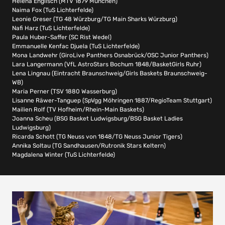
Helena Englisch (MTV 1879 München)
Naima Fox (TuS Lichterfelde)
Leonie Greser (TG 48 Würzburg/TG Main Sharks Würzburg)
Nafi Harz (TuS Lichterfelde)
Paula Huber-Saffer (SC Rist Wedel)
Emmanuelle Kenfac Djuela (TuS Lichterfelde)
Mona Landwehr (GiroLive Panthers Osnabrück/OSC Junior Panthers)
Lara Langermann (VfL AstroStars Bochum 1848/BasketGirls Ruhr)
Lena Lingnau (Eintracht Braunschweig/Girls Baskets Braunschweig-
WB)
Maria Perner (TSV 1880 Wasserburg)
Lisanne Räwer-Tanguep (SpVgg Möhringen 1887/RegioTeam Stuttgart)
Mailien Rolf (TV Hofheim/Rhein-Main Baskets)
Joanna Scheu (BSG Basket Ludwigsburg/BSG Basket Ladies
Ludwigsburg)
Ricarda Schott (TG Neuss von 1848/TG Neuss Junior Tigers)
Annika Soltau (TG Sandhausen/Rutronik Stars Keltern)
Magdalena Winter (TuS Lichterfelde)