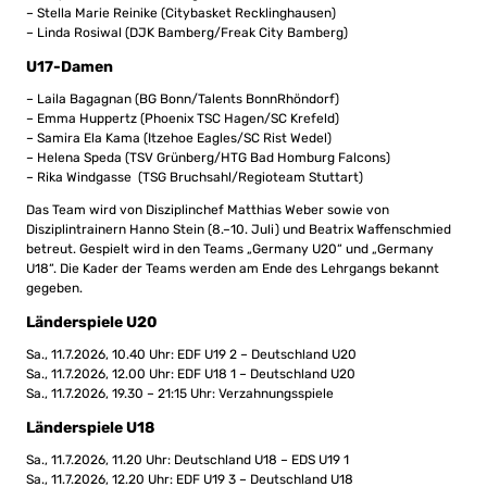
– Stella Marie Reinike (Citybasket Recklinghausen)
– Linda Rosiwal (DJK Bamberg/Freak City Bamberg)
U17-Damen
– Laila Bagagnan (BG Bonn/Talents BonnRhöndorf)
– Emma Huppertz (Phoenix TSC Hagen/SC Krefeld)
– Samira Ela Kama (Itzehoe Eagles/SC Rist Wedel)
– Helena Speda (TSV Grünberg/HTG Bad Homburg Falcons)
– Rika Windgasse (TSG Bruchsahl/Regioteam Stuttart)
Das Team wird von Disziplinchef Matthias Weber sowie von
Disziplintrainern Hanno Stein (8.–10. Juli) und Beatrix Waffenschmied
betreut. Gespielt wird in den Teams „Germany U20“ und „Germany
U18“. Die Kader der Teams werden am Ende des Lehrgangs bekannt
gegeben.
Länderspiele U20
Sa., 11.7.2026, 10.40 Uhr: EDF U19 2 – Deutschland U20
Sa., 11.7.2026, 12.00 Uhr: EDF U18 1 – Deutschland U20
Sa., 11.7.2026, 19.30 – 21:15 Uhr: Verzahnungsspiele
Länderspiele U18
Sa., 11.7.2026, 11.20 Uhr: Deutschland U18 – EDS U19 1
Sa., 11.7.2026, 12.20 Uhr: EDF U19 3 – Deutschland U18