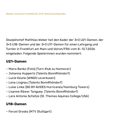
Weber nominiert weibliche 3×3-Nachwuchskader
Disziplinchef Matthias Weber hat den Kader der 3×3 U21-Damen, der
3×3 U18-Damen und der 3×3 U17-Damen für einen Lehrgang und
Turnier in Frankfurt am Main und Voiron/FRA vom 8.-13.7.2026
eingeladen. Folgende Spielerinnen wurden nominiert:
U21-Damen
– Maira Banko (Foto) (Turn-Klub zu Hannover)
– Johanna Huppertz (Talents BonnRhöndorf)
– Lucie Keune (WINGS Leverkusen)
– Lena Lingnau (Talents BonnRhöndorf)
– Luise Linke (BG 89 AVIDES Hurricanes/Hamburg Towers)
– Lisanne Räwer Tanguep (Talents BonnRhöndorf)
– Lara Antonia Schütze (St. Thomas Aquinas College/USA)
U18-Damen
– Feryel Grosko (MTV Stuttgart)