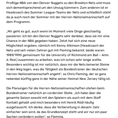
Profiliga NBA von den Denver Nuggets zu den Brooklyn Nets und muss
sich dementsprechend um den Umzug kümmern. Zum anderen ist er
Headcoach des Summer League-Teams der Nets und schließlich steht
da ja auch noch der Sommer mit der Herren-Nationalmannschaft auf
dem Programm.
„Mir geht es gut, auch wenn im Moment viele Dinge gleichzeitig
passieren. Ich bin den Denver Nuggets sehr dankbar, dass sie mir eine
Chance in der NBA gegeben haben. Jetzt hat sich eine neue
Möglichkeit ergeben, nämlich mit Kenny Atkinson (Headcoach der
Nets und seit vielen Jahren gut mit Fleming bekannt, beide waren
1989/1990 gemeinsam für die University of Richmond am Ball – Anm.
d. Red.) zusammen zu arbeiten, was ich schon sehr lange wollte.
Besonders wichtig ist mir natürlich, dass mir die Nets keinerlei Steine
in den Weg legen, was die Tätigkeit als Bundestrainer der deutschen
Herren-Nationalmannschaft angeht“, so Chris Fleming, der so ganz
nebenbei künftig ganz in der Nähe seiner Heimat New Jersey tätig ist.
Die Planungen für die Herren-Nationalmannschaften stehen beim
Bundestrainer natürlich an vorderster Stelle. „Ich habe über die
gesamte Saison sowohl mit den Spielern als auch mit dem Staff
Kontakt gehabt und mich besonders mit Henrik Rödl häufig
ausgetauscht. Ich denke, dass die Vorbereitung in diesem Jahr
einfacher sein wird, da das Grundkonzept steht und wir nur ein paar
Sachen verändern wollen“, so Fleming.