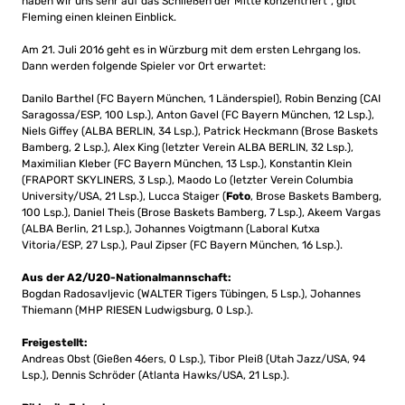
haben wir uns sehr auf das Schließen der Mitte konzentriert“, gibt
Fleming einen kleinen Einblick.
Am 21. Juli 2016 geht es in Würzburg mit dem ersten Lehrgang los.
Dann werden folgende Spieler vor Ort erwartet:
Danilo Barthel (FC Bayern München, 1 Länderspiel), Robin Benzing (CAI
Saragossa/ESP, 100 Lsp.), Anton Gavel (FC Bayern München, 12 Lsp.),
Niels Giffey (ALBA BERLIN, 34 Lsp.), Patrick Heckmann (Brose Baskets
Bamberg, 2 Lsp.), Alex King (letzter Verein ALBA BERLIN, 32 Lsp.),
Maximilian Kleber (FC Bayern München, 13 Lsp.), Konstantin Klein
(FRAPORT SKYLINERS, 3 Lsp.), Maodo Lo (letzter Verein Columbia
University/USA, 21 Lsp.), Lucca Staiger (
Foto
, Brose Baskets Bamberg,
100 Lsp.), Daniel Theis (Brose Baskets Bamberg, 7 Lsp.), Akeem Vargas
(ALBA Berlin, 21 Lsp.), Johannes Voigtmann (Laboral Kutxa
Vitoria/ESP, 27 Lsp.), Paul Zipser (FC Bayern München, 16 Lsp.).
Aus der A2/U20-Nationalmannschaft:
Bogdan Radosavljevic (WALTER Tigers Tübingen, 5 Lsp.), Johannes
Thiemann (MHP RIESEN Ludwigsburg, 0 Lsp.).
Freigestellt:
Andreas Obst (Gießen 46ers, 0 Lsp.), Tibor Pleiß (Utah Jazz/USA, 94
Lsp.), Dennis Schröder (Atlanta Hawks/USA, 21 Lsp.).