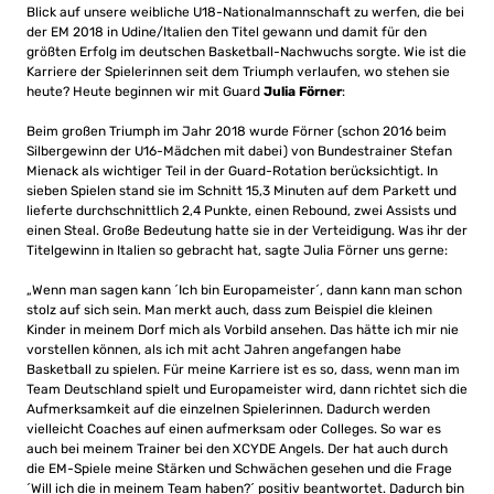
Blick auf unsere weibliche U18-Nationalmannschaft zu werfen, die bei
der EM 2018 in Udine/Italien den Titel gewann und damit für den
größten Erfolg im deutschen Basketball-Nachwuchs sorgte. Wie ist die
Karriere der Spielerinnen seit dem Triumph verlaufen, wo stehen sie
heute? Heute beginnen wir mit Guard
Julia Förner
:
Beim großen Triumph im Jahr 2018 wurde Förner (schon 2016 beim
Silbergewinn der U16-Mädchen mit dabei) von Bundestrainer Stefan
Mienack als wichtiger Teil in der Guard-Rotation berücksichtigt. In
sieben Spielen stand sie im Schnitt 15,3 Minuten auf dem Parkett und
lieferte durchschnittlich 2,4 Punkte, einen Rebound, zwei Assists und
einen Steal. Große Bedeutung hatte sie in der Verteidigung. Was ihr der
Titelgewinn in Italien so gebracht hat, sagte Julia Förner uns gerne:
„Wenn man sagen kann ´Ich bin Europameister´, dann kann man schon
stolz auf sich sein. Man merkt auch, dass zum Beispiel die kleinen
Kinder in meinem Dorf mich als Vorbild ansehen. Das hätte ich mir nie
vorstellen können, als ich mit acht Jahren angefangen habe
Basketball zu spielen. Für meine Karriere ist es so, dass, wenn man im
Team Deutschland spielt und Europameister wird, dann richtet sich die
Aufmerksamkeit auf die einzelnen Spielerinnen. Dadurch werden
vielleicht Coaches auf einen aufmerksam oder Colleges. So war es
auch bei meinem Trainer bei den XCYDE Angels. Der hat auch durch
die EM-Spiele meine Stärken und Schwächen gesehen und die Frage
´Will ich die in meinem Team haben?´ positiv beantwortet. Dadurch bin