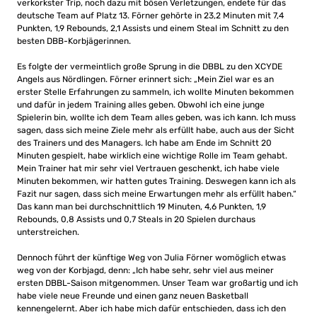
verkorkster Trip, noch dazu mit bösen Verletzungen, endete für das
deutsche Team auf Platz 13. Förner gehörte in 23,2 Minuten mit 7,4
Punkten, 1,9 Rebounds, 2,1 Assists und einem Steal im Schnitt zu den
besten DBB-Korbjägerinnen.
Es folgte der vermeintlich große Sprung in die DBBL zu den XCYDE
Angels aus Nördlingen. Förner erinnert sich: „Mein Ziel war es an
erster Stelle Erfahrungen zu sammeln, ich wollte Minuten bekommen
und dafür in jedem Training alles geben. Obwohl ich eine junge
Spielerin bin, wollte ich dem Team alles geben, was ich kann. Ich muss
sagen, dass sich meine Ziele mehr als erfüllt habe, auch aus der Sicht
des Trainers und des Managers. Ich habe am Ende im Schnitt 20
Minuten gespielt, habe wirklich eine wichtige Rolle im Team gehabt.
Mein Trainer hat mir sehr viel Vertrauen geschenkt, ich habe viele
Minuten bekommen, wir hatten gutes Training. Deswegen kann ich als
Fazit nur sagen, dass sich meine Erwartungen mehr als erfüllt haben.“
Das kann man bei durchschnittlich 19 Minuten, 4,6 Punkten, 1,9
Rebounds, 0,8 Assists und 0,7 Steals in 20 Spielen durchaus
unterstreichen.
Dennoch führt der künftige Weg von Julia Förner womöglich etwas
weg von der Korbjagd, denn: „Ich habe sehr, sehr viel aus meiner
ersten DBBL-Saison mitgenommen. Unser Team war großartig und ich
habe viele neue Freunde und einen ganz neuen Basketball
kennengelernt. Aber ich habe mich dafür entschieden, dass ich den