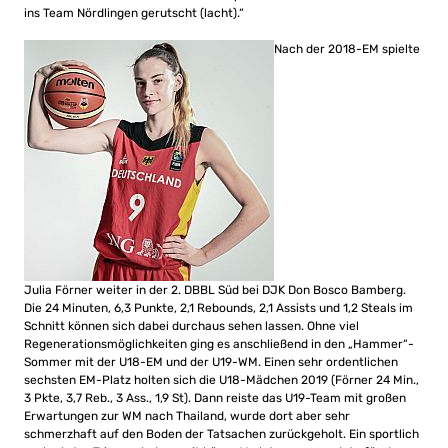
ins Team Nördlingen gerutscht (lacht).“
Nach der 2018-EM spielte
Julia Förner weiter in der 2. DBBL Süd bei DJK Don Bosco Bamberg.
Die 24 Minuten, 6,3 Punkte, 2,1 Rebounds, 2,1 Assists und 1,2 Steals im
Schnitt können sich dabei durchaus sehen lassen. Ohne viel
Regenerationsmöglichkeiten ging es anschließend in den „Hammer“-
Sommer mit der U18-EM und der U19-WM. Einen sehr ordentlichen
sechsten EM-Platz holten sich die U18-Mädchen 2019 (Förner 24 Min.,
3 Pkte, 3,7 Reb., 3 Ass., 1,9 St). Dann reiste das U19-Team mit großen
Erwartungen zur WM nach Thailand, wurde dort aber sehr
schmerzhaft auf den Boden der Tatsachen zurückgeholt. Ein sportlich