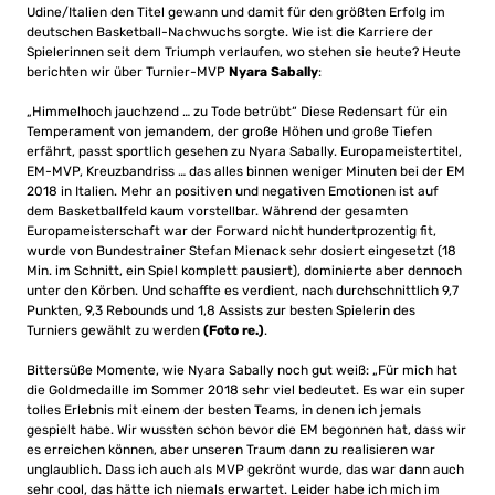
Udine/Italien den Titel gewann und damit für den größten Erfolg im
deutschen Basketball-Nachwuchs sorgte. Wie ist die Karriere der
Spielerinnen seit dem Triumph verlaufen, wo stehen sie heute? Heute
berichten wir über Turnier-MVP
Nyara Sabally
:
„Himmelhoch jauchzend … zu Tode betrübt“ Diese Redensart für ein
Temperament von jemandem, der große Höhen und große Tiefen
erfährt, passt sportlich gesehen zu Nyara Sabally. Europameistertitel,
EM-MVP, Kreuzbandriss … das alles binnen weniger Minuten bei der EM
2018 in Italien. Mehr an positiven und negativen Emotionen ist auf
dem Basketballfeld kaum vorstellbar. Während der gesamten
Europameisterschaft war der Forward nicht hundertprozentig fit,
wurde von Bundestrainer Stefan Mienack sehr dosiert eingesetzt (18
Min. im Schnitt, ein Spiel komplett pausiert), dominierte aber dennoch
unter den Körben. Und schaffte es verdient, nach durchschnittlich 9,7
Punkten, 9,3 Rebounds und 1,8 Assists zur besten Spielerin des
Turniers gewählt zu werden
(Foto re.)
.
Bittersüße Momente, wie Nyara Sabally noch gut weiß: „Für mich hat
die Goldmedaille im Sommer 2018 sehr viel bedeutet. Es war ein super
tolles Erlebnis mit einem der besten Teams, in denen ich jemals
gespielt habe. Wir wussten schon bevor die EM begonnen hat, dass wir
es erreichen können, aber unseren Traum dann zu realisieren war
unglaublich. Dass ich auch als MVP gekrönt wurde, das war dann auch
sehr cool, das hätte ich niemals erwartet. Leider habe ich mich im