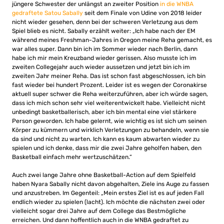
jüngere Schwester der unlängst an zweiter Position
in die WNBA
gedraftete Satou Sabally
seit dem Finale von Udine von 2018 leider
nicht wieder gesehen, denn bei der schweren Verletzung aus dem
Spiel blieb es nicht. Sabally erzählt weiter: „Ich habe nach der EM
während meines Freshman-Jahres in Oregon meine Reha gemacht, es
war alles super. Dann bin ich im Sommer wieder nach Berlin, dann
habe ich mir mein Kreuzband wieder gerissen. Also musste ich im
zweiten Collegejahr auch wieder aussetzen und jetzt bin ich im
zweiten Jahr meiner Reha. Das ist schon fast abgeschlossen, ich bin
fast wieder bei hundert Prozent. Leider ist es wegen der Coronakirse
aktuell super schwer die Reha weiterzuführen, aber ich würde sagen,
dass ich mich schon sehr viel weiterentwickelt habe. Vielleicht nicht
unbedingt basketballerisch, aber ich bin mental eine viel stärkere
Person geworden. Ich habe gelernt, wie wichtig es ist sich um seinen
Körper zu kümmern und wirklich Verletzungen zu behandeln, wenn sie
da sind und nicht zu warten. Ich kann es kaum abwarten wieder zu
spielen und ich denke, dass mir die zwei Jahre geholfen haben, den
Basketball einfach mehr wertzuschätzen.“
Auch zwei lange Jahre ohne Basketball-Action auf dem Spielfeld
haben Nyara Sabally nicht davon abgehalten, Ziele ins Auge zu fassen
und anzustreben. Im Gegenteil: „Mein erstes Ziel ist es auf jeden Fall
endlich wieder zu spielen (lacht). Ich möchte die nächsten zwei oder
vielleicht sogar drei Jahre auf dem College das Bestmögliche
erreichen. Und dann hoffentlich auch in die WNBA gedraftet zu