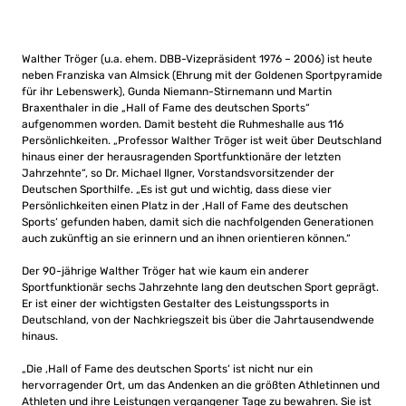
Walther Tröger (u.a. ehem. DBB-Vizepräsident 1976 – 2006) ist heute
neben Franziska van Almsick (Ehrung mit der Goldenen Sportpyramide
für ihr Lebenswerk), Gunda Niemann-Stirnemann und Martin
Braxenthaler in die „Hall of Fame des deutschen Sports“
aufgenommen worden. Damit besteht die Ruhmeshalle aus 116
Persönlichkeiten. „Professor Walther Tröger ist weit über Deutschland
hinaus einer der herausragenden Sportfunktionäre der letzten
Jahrzehnte“, so Dr. Michael Ilgner, Vorstandsvorsitzender der
Deutschen Sporthilfe. „Es ist gut und wichtig, dass diese vier
Persönlichkeiten einen Platz in der ‚Hall of Fame des deutschen
Sports‘ gefunden haben, damit sich die nachfolgenden Generationen
auch zukünftig an sie erinnern und an ihnen orientieren können.“
Der 90-jährige Walther Tröger hat wie kaum ein anderer
Sportfunktionär sechs Jahrzehnte lang den deutschen Sport geprägt.
Er ist einer der wichtigsten Gestalter des Leistungssports in
Deutschland, von der Nachkriegszeit bis über die Jahrtausendwende
hinaus.
„Die ‚Hall of Fame des deutschen Sports‘ ist nicht nur ein
hervorragender Ort, um das Andenken an die größten Athletinnen und
Athleten und ihre Leistungen vergangener Tage zu bewahren. Sie ist