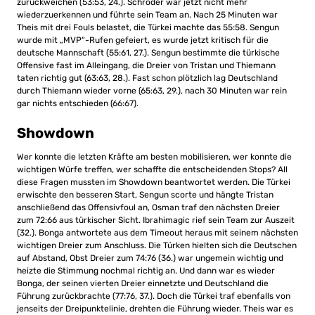
zurückweichen (53:53, 24.). Schröder war jetzt nicht mehr
wiederzuerkennen und führte sein Team an. Nach 25 Minuten war
Theis mit drei Fouls belastet, die Türkei machte das 55:58. Sengun
wurde mit „MVP“-Rufen gefeiert, es wurde jetzt kritisch für die
deutsche Mannschaft (55:61, 27.). Sengun bestimmte die türkische
Offensive fast im Alleingang, die Dreier von Tristan und Thiemann
taten richtig gut (63:63, 28.). Fast schon plötzlich lag Deutschland
durch Thiemann wieder vorne (65:63, 29.), nach 30 Minuten war rein
gar nichts entschieden (66:67).
Showdown
Wer konnte die letzten Kräfte am besten mobilisieren, wer konnte die
wichtigen Würfe treffen, wer schaffte die entscheidenden Stops? All
diese Fragen mussten im Showdown beantwortet werden. Die Türkei
erwischte den besseren Start, Sengun scorte und hängte Tristan
anschließend das Offensivfoul an, Osman traf den nächsten Dreier
zum 72:66 aus türkischer Sicht. Ibrahimagic rief sein Team zur Auszeit
(32.). Bonga antwortete aus dem Timeout heraus mit seinem nächsten
wichtigen Dreier zum Anschluss. Die Türken hielten sich die Deutschen
auf Abstand, Obst Dreier zum 74:76 (36.) war ungemein wichtig und
heizte die Stimmung nochmal richtig an. Und dann war es wieder
Bonga, der seinen vierten Dreier einnetzte und Deutschland die
Führung zurückbrachte (77:76, 37.). Doch die Türkei traf ebenfalls von
jenseits der Dreipunktelinie, drehten die Führung wieder. Theis war es