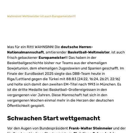
Wahnsinn! Weltmeister ist auch Europameister!!!
Was für ein Ritt! WAHNSINN! Die
deutsche Herren-
Nationalmannschaft
, amtierender
Basketball-Weltmeister
, ist auch
frisch gebackener
Europameister
!!! Das haben in der
Basketballgeschichte bisher nur Teams aus der ehemaligen
Sowjetunion, dem ehemaligen Jugoslawien und Spanien geschafft. Im
Finale der EuroBasket 2025 siegte das DBB-Team heute in
Riga/Lettland gegen die Türkei mit 88:83 (24:22, 16:24, 26:21, 22:16)
und holte sich damit den zweiten EM-Titel nach 1993 in München. Es
ist die dritte Medaille bei Basketball-Großereignissen in den
vergangenen vier Jahren. Diese Mannschaft hat sich in den
vergangenen Wochen einmal mehr in die Herzen der deutschen
Öffentlichkeit gespielt.
Schwachen Start wettgemacht
Vor den Augen von Bundespräsident
Frank-Walter Steinmeier
und der