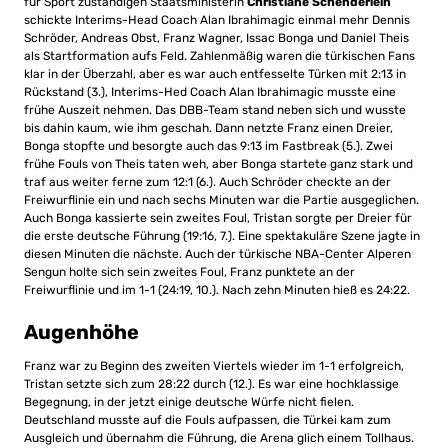
für Sport zuständigen Staatsministerin
Christiane Schenderlein
schickte Interims-Head Coach Alan Ibrahimagic einmal mehr Dennis
Schröder, Andreas Obst, Franz Wagner, Issac Bonga und Daniel Theis
als Startformation aufs Feld. Zahlenmäßig waren die türkischen Fans
klar in der Überzahl, aber es war auch entfesselte Türken mit 2:13 in
Rückstand (3.), Interims-Hed Coach Alan Ibrahimagic musste eine
frühe Auszeit nehmen. Das DBB-Team stand neben sich und wusste
bis dahin kaum, wie ihm geschah. Dann netzte Franz einen Dreier,
Bonga stopfte und besorgte auch das 9:13 im Fastbreak (5.). Zwei
frühe Fouls von Theis taten weh, aber Bonga startete ganz stark und
traf aus weiter ferne zum 12:1 (6.). Auch Schröder checkte an der
Freiwurflinie ein und nach sechs Minuten war die Partie ausgeglichen.
Auch Bonga kassierte sein zweites Foul, Tristan sorgte per Dreier für
die erste deutsche Führung (19:16, 7.). Eine spektakuläre Szene jagte in
diesen Minuten die nächste. Auch der türkische NBA-Center Alperen
Sengun holte sich sein zweites Foul, Franz punktete an der
Freiwurflinie und im 1-1 (24:19, 10.). Nach zehn Minuten hieß es 24:22.
Augenhöhe
Franz war zu Beginn des zweiten Viertels wieder im 1-1 erfolgreich,
Tristan setzte sich zum 28:22 durch (12.). Es war eine hochklassige
Begegnung, in der jetzt einige deutsche Würfe nicht fielen.
Deutschland musste auf die Fouls aufpassen, die Türkei kam zum
Ausgleich und übernahm die Führung, die Arena glich einem Tollhaus.