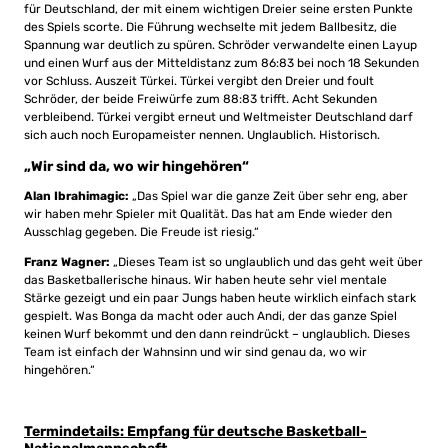
für Deutschland, der mit einem wichtigen Dreier seine ersten Punkte
des Spiels scorte. Die Führung wechselte mit jedem Ballbesitz, die
Spannung war deutlich zu spüren. Schröder verwandelte einen Layup
und einen Wurf aus der Mitteldistanz zum 86:83 bei noch 18 Sekunden
vor Schluss. Auszeit Türkei. Türkei vergibt den Dreier und foult
Schröder, der beide Freiwürfe zum 88:83 trifft. Acht Sekunden
verbleibend. Türkei vergibt erneut und Weltmeister Deutschland darf
sich auch noch Europameister nennen. Unglaublich. Historisch.
„Wir sind da, wo wir hingehören“
Alan Ibrahimagic:
„Das Spiel war die ganze Zeit über sehr eng, aber
wir haben mehr Spieler mit Qualität. Das hat am Ende wieder den
Ausschlag gegeben. Die Freude ist riesig.“
Franz Wagner:
„Dieses Team ist so unglaublich und das geht weit über
das Basketballerische hinaus. Wir haben heute sehr viel mentale
Stärke gezeigt und ein paar Jungs haben heute wirklich einfach stark
gespielt. Was Bonga da macht oder auch Andi, der das ganze Spiel
keinen Wurf bekommt und den dann reindrückt – unglaublich. Dieses
Team ist einfach der Wahnsinn und wir sind genau da, wo wir
hingehören.“
Termindetails: Empfang für deutsche Basketball-