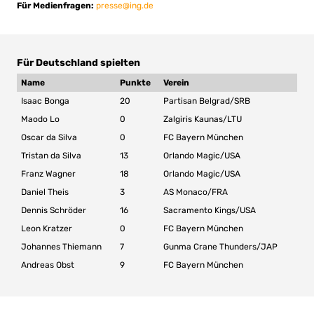
Für Medienfragen:
presse@ing.de
Für Deutschland spielten
Name
Punkte
Verein
Isaac Bonga
20
Partisan Belgrad/SRB
Maodo Lo
0
Zalgiris Kaunas/LTU
Oscar da Silva
0
FC Bayern München
Tristan da Silva
13
Orlando Magic/USA
Franz Wagner
18
Orlando Magic/USA
Daniel Theis
3
AS Monaco/FRA
Dennis Schröder
16
Sacramento Kings/USA
Leon Kratzer
0
FC Bayern München
Johannes Thiemann
7
Gunma Crane Thunders/JAP
Andreas Obst
9
FC Bayern München