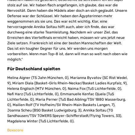
stolz auf sie. Wir haben flach angefangen, ich glaube, das war die
Nervosität. Dann haben die Mädels aber doch an sich geglaubt. Unsere
Defense war der Schlüssel. Wir haben den Ägypterinnen mehr
weggenommen als sie uns. Das war echt wichtig. Klar, eine
hervorragende Annika Soltau hilft auch, aber ich finde, das war
durchweg eine starke Teamleistung. Nachdem wir unser Ziel, das
Erreichen des Viertelfinals erreicht haben, müssen wir uns jetzt neue
Ziele setzen. Frankreich ist eine der besten Mannschaften der Welt.
Das ist ein tougher Gegner für uns. Wir werden uns morgen
vorbereiten. Wenn man Top-8 ist, dann will man so weit nach oben wie
möglich.“
Für Deutschland spielten
Melina Aigner (TS Jahn München, 0), Marianna Byvatov (SC Rist Wedel,
9), Miriam Diala (Basket-Girls Rhein-Neckar/Basket Ladies Kurpfalz, 9),
Helena Englisch (MTV München, 0), Naima Fox (TuS Lichterfelde, 0),
Nafi Harz (TuS Lichterfelde, 0), Emmanuelle Kenfac Djuela (TuS
Lichterfelde, 0), Maria Perner (TuS Bad Aibling/TSV 1880 Wasserburg,
0), Mailien Rolf (TV Hofheim/SV Rhein-Main Baskets Langen, 7),
Joanna Scheu (BSG Basket Ludwigsburg, 3), Annika Soltau (TG
Sandhausen/TSV TOWERS Speyer-Schifferstadt/Flying Towers, 33),
Magdalena Winter (TuS Lichterfelde, 0).
Boxscore