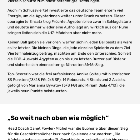
Vierteln schürte zumindest berechtigte Hoffnungen.
Auch im Schlussviertel investierte das deutsche Team enorm viel
Energie, um die Ägypterinnen weiter unter Druck zu setzen. Dieser
couragierte Einsatz trug Früchte. Ägypten blieb zwar in Schlagdistanz
und deutete immer wieder eine Aufholjagd an, wirklich aus der Ruhe
bringen ließen sich die U17-Mädchen aber nicht mehr.
Keinen Ball gaben sie verloren, warfen sich in jeden Ballbesitz als wäre
es ihr letzter. Die kleinen Dinge, die jede einzelne Spielerin zu dem Ziel
Viertelfinaleinzug beitrug, machten am Ende den Unterschied. So hielt
die DBB-Auswahl Ägypten auch bis zum letzten Buzzer auf Distanz
und sicherte sich einen selten gefährdeten 61:46-Sieg.
Top-Scorerin war die frei aufspielende Annika Soltau mit historischen
33 Punkten (13/28 FG, 2/5 3P), 14 Rebounds, 4 Steals und 3 Assists,
gefolgt von Marianna Byvatov (3/8 FG) und Miriam Diala 4/10), die
jeweils neun Punkte beisteuerten.
„So weit nach oben wie möglich“
Head Coach Janet Fowler-Michel war die Euphorie über diesen Sieg
für die Geschichtsbücher kurz nach Spielende anzumerken: „Die
Mädchen haben es geschafft, Geschichte zu schreiben! Ich bin super