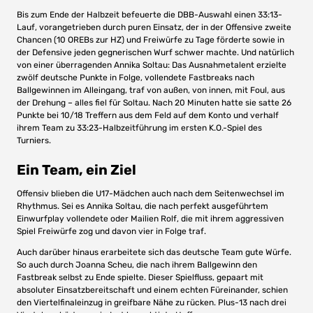
Bis zum Ende der Halbzeit befeuerte die DBB-Auswahl einen 33:13-
Lauf, vorangetrieben durch puren Einsatz, der in der Offensive zweite
Chancen (10 OREBs zur HZ) und Freiwürfe zu Tage förderte sowie in
der Defensive jeden gegnerischen Wurf schwer machte. Und natürlich
von einer überragenden Annika Soltau: Das Ausnahmetalent erzielte
zwölf deutsche Punkte in Folge, vollendete Fastbreaks nach
Ballgewinnen im Alleingang, traf von außen, von innen, mit Foul, aus
der Drehung – alles fiel für Soltau. Nach 20 Minuten hatte sie satte 26
Punkte bei 10/18 Treffern aus dem Feld auf dem Konto und verhalf
ihrem Team zu 33:23-Halbzeitführung im ersten K.O.-Spiel des
Turniers.
Ein Team, ein Ziel
Offensiv blieben die U17-Mädchen auch nach dem Seitenwechsel im
Rhythmus. Sei es Annika Soltau, die nach perfekt ausgeführtem
Einwurfplay vollendete oder Mailien Rolf, die mit ihrem aggressiven
Spiel Freiwürfe zog und davon vier in Folge traf.
Auch darüber hinaus erarbeitete sich das deutsche Team gute Würfe.
So auch durch Joanna Scheu, die nach ihrem Ballgewinn den
Fastbreak selbst zu Ende spielte. Dieser Spielfluss, gepaart mit
absoluter Einsatzbereitschaft und einem echten Füreinander, schien
den Viertelfinaleinzug in greifbare Nähe zu rücken. Plus-13 nach drei